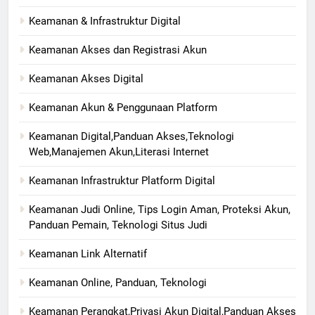
Keamanan & Infrastruktur Digital
Keamanan Akses dan Registrasi Akun
Keamanan Akses Digital
Keamanan Akun & Penggunaan Platform
Keamanan Digital,Panduan Akses,Teknologi
Web,Manajemen Akun,Literasi Internet
Keamanan Infrastruktur Platform Digital
Keamanan Judi Online, Tips Login Aman, Proteksi Akun,
Panduan Pemain, Teknologi Situs Judi
Keamanan Link Alternatif
Keamanan Online, Panduan, Teknologi
Keamanan Perangkat,Privasi Akun Digital,Panduan Akses