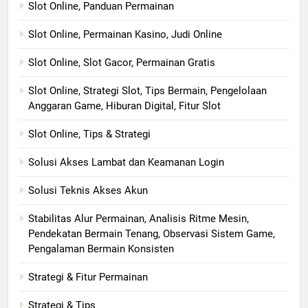
Slot Online, Panduan Permainan
Slot Online, Permainan Kasino, Judi Online
Slot Online, Slot Gacor, Permainan Gratis
Slot Online, Strategi Slot, Tips Bermain, Pengelolaan
Anggaran Game, Hiburan Digital, Fitur Slot
Slot Online, Tips & Strategi
Solusi Akses Lambat dan Keamanan Login
Solusi Teknis Akses Akun
Stabilitas Alur Permainan, Analisis Ritme Mesin,
Pendekatan Bermain Tenang, Observasi Sistem Game,
Pengalaman Bermain Konsisten
Strategi & Fitur Permainan
Strategi & Tips