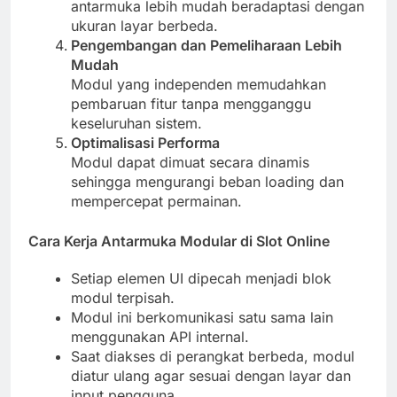
antarmuka lebih mudah beradaptasi dengan
ukuran layar berbeda.
Pengembangan dan Pemeliharaan Lebih
Mudah
Modul yang independen memudahkan
pembaruan fitur tanpa mengganggu
keseluruhan sistem.
Optimalisasi Performa
Modul dapat dimuat secara dinamis
sehingga mengurangi beban loading dan
mempercepat permainan.
Cara Kerja Antarmuka Modular di Slot Online
Setiap elemen UI dipecah menjadi blok
modul terpisah.
Modul ini berkomunikasi satu sama lain
menggunakan API internal.
Saat diakses di perangkat berbeda, modul
diatur ulang agar sesuai dengan layar dan
input pengguna.