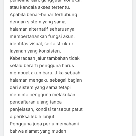
atau kendala akses tertentu.
Apabila benar-benar terhubung
dengan sistem yang sama,
halaman alternatif seharusnya
mempertahankan fungsi akun,
identitas visual, serta struktur
layanan yang konsisten.
Keberadaan jalur tambahan tidak
selalu berarti pengguna harus
membuat akun baru. Jika sebuah
halaman mengaku sebagai bagian
dari sistem yang sama tetapi
meminta pengguna melakukan
pendaftaran ulang tanpa
penjelasan, kondisi tersebut patut
diperiksa lebih lanjut.
Pengguna juga perlu memahami
bahwa alamat yang mudah