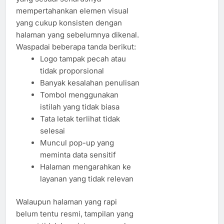
mempertahankan elemen visual
yang cukup konsisten dengan
halaman yang sebelumnya dikenal.
Waspadai beberapa tanda berikut:
Logo tampak pecah atau
tidak proporsional
Banyak kesalahan penulisan
Tombol menggunakan
istilah yang tidak biasa
Tata letak terlihat tidak
selesai
Muncul pop-up yang
meminta data sensitif
Halaman mengarahkan ke
layanan yang tidak relevan
Walaupun halaman yang rapi
belum tentu resmi, tampilan yang