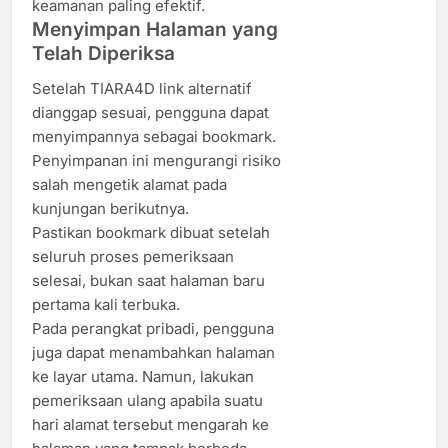
keamanan paling efektif.
Menyimpan Halaman yang
Telah Diperiksa
Setelah TIARA4D link alternatif
dianggap sesuai, pengguna dapat
menyimpannya sebagai bookmark.
Penyimpanan ini mengurangi risiko
salah mengetik alamat pada
kunjungan berikutnya.
Pastikan bookmark dibuat setelah
seluruh proses pemeriksaan
selesai, bukan saat halaman baru
pertama kali terbuka.
Pada perangkat pribadi, pengguna
juga dapat menambahkan halaman
ke layar utama. Namun, lakukan
pemeriksaan ulang apabila suatu
hari alamat tersebut mengarah ke