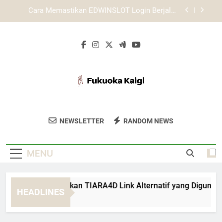
Skip
Login Edwinslot Alternatif sebagai Pilihan Akses
to
Tambahan yang Aman dan Praktis
content
Panduan Lebah4D Login di Android dan iOS
dengan Akses Lebih Aman
Langkah Memastikan TIARA4D Link Alternatif
yang Digunakan Sesuai
Cara Memastikan EDWINSLOT Login Berjalan
Aman di Berbagai Perangkat
Login Edwinslot Alternatif sebagai Pilihan Akses
Tambahan yang Aman dan Praktis
Fukuoka Kaigi
Temukan Tempat Meeting Yang Ideal Di
Panduan Lebah4D Login di Android dan iOS
NEWSLETTER
RANDOM NEWS
dengan Akses Lebih Aman
Fukuoka Kaigi.
MENU
ngkah Memastikan TIARA4D Link Alternatif yang Digunakan S
HEADLINES
Weeks Ago