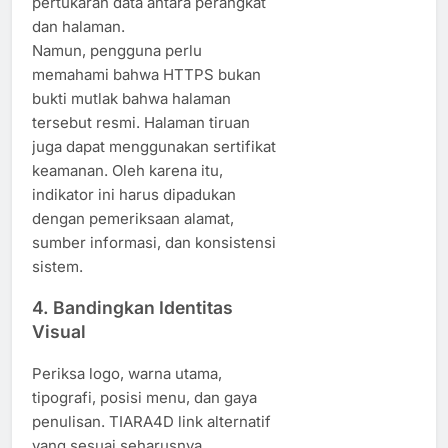
pertukaran data antara perangkat
dan halaman.
Namun, pengguna perlu
memahami bahwa HTTPS bukan
bukti mutlak bahwa halaman
tersebut resmi. Halaman tiruan
juga dapat menggunakan sertifikat
keamanan. Oleh karena itu,
indikator ini harus dipadukan
dengan pemeriksaan alamat,
sumber informasi, dan konsistensi
sistem.
4. Bandingkan Identitas
Visual
Periksa logo, warna utama,
tipografi, posisi menu, dan gaya
penulisan. TIARA4D link alternatif
yang sesuai seharusnya