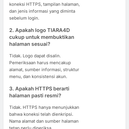
koneksi HTTPS, tampilan halaman,
dan jenis informasi yang diminta
sebelum login.
2. Apakah logo TIARA4D
cukup untuk membuktikan
halaman sesuai?
Tidak. Logo dapat disalin.
Pemeriksaan harus mencakup
alamat, sumber informasi, struktur
menu, dan konsistensi akun.
3. Apakah HTTPS berarti
halaman pasti resmi?
Tidak. HTTPS hanya menunjukkan
bahwa koneksi telah dienkripsi.
Nama alamat dan sumber halaman
tetap perlu diperiksa.