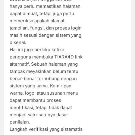
hanya perlu memastikan halaman
dapat dimuat, tetapi juga perlu
memeriksa apakah alamat,
tampilan, fungsi, dan proses login
masih sesuai dengan sistem yang
dikenal.
Hal ini juga berlaku ketika
pengguna membuka TIARA4D link
alternatif. Sebuah halaman yang
tampak meyakinkan belum tentu
benar-benar terhubung dengan
sistem yang sama. Kemiripan
warna, logo, atau susunan menu
dapat membantu proses
identifikasi, tetapi tidak dapat
menjadi satu-satunya dasar
penilaian.
Langkah verifikasi yang sistematis