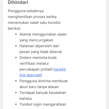
Dihindari
Pengguna sebaiknya
menghentikan proses ketika
menemukan salah satu kondisi
berikut:
Alamat menggunakan ejaan
yang mencurigakan
Halaman diperoleh dari
pesan yang tidak dikenal
Sistem meminta kode
verifikasi melalui
percakapan pribadi
tiara4d
link alternatif
Pengguna diminta membuat
akun baru tanpa alasan
Terdapat banyak kesalahan
bahasa
Tombol login mengarahkan