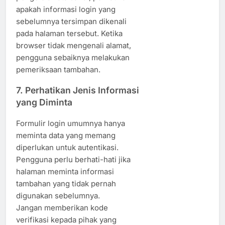
apakah informasi login yang
sebelumnya tersimpan dikenali
pada halaman tersebut. Ketika
browser tidak mengenali alamat,
pengguna sebaiknya melakukan
pemeriksaan tambahan.
7. Perhatikan Jenis Informasi
yang Diminta
Formulir login umumnya hanya
meminta data yang memang
diperlukan untuk autentikasi.
Pengguna perlu berhati-hati jika
halaman meminta informasi
tambahan yang tidak pernah
digunakan sebelumnya.
Jangan memberikan kode
verifikasi kepada pihak yang