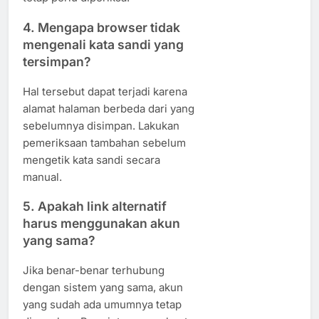
4. Mengapa browser tidak
mengenali kata sandi yang
tersimpan?
Hal tersebut dapat terjadi karena
alamat halaman berbeda dari yang
sebelumnya disimpan. Lakukan
pemeriksaan tambahan sebelum
mengetik kata sandi secara
manual.
5. Apakah link alternatif
harus menggunakan akun
yang sama?
Jika benar-benar terhubung
dengan sistem yang sama, akun
yang sudah ada umumnya tetap