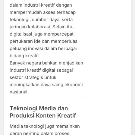
dalam industri kreatif dengan
mempermudah akses terhadap
teknologi, sumber daya, serta
jaringan kolaborasi. Selain itu,
digitalisasi juga mempercepat
pertukaran ide dan memperluas
peluang inovasi dalam berbagai
bidang kreatif.
Banyak negara bahkan menjadikan
industri kreatif digital sebagai
sektor strategis untuk
meningkatkan daya saing ekonomi
nasional.
Teknologi Media dan
Produksi Konten Kreatif
Media teknologi juga memainkan
peran penting dalam proses