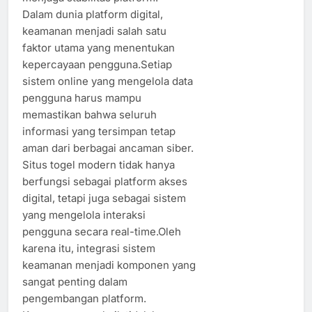
Dalam dunia platform digital,
keamanan menjadi salah satu
faktor utama yang menentukan
kepercayaan pengguna.Setiap
sistem online yang mengelola data
pengguna harus mampu
memastikan bahwa seluruh
informasi yang tersimpan tetap
aman dari berbagai ancaman siber.
Situs togel modern tidak hanya
berfungsi sebagai platform akses
digital, tetapi juga sebagai sistem
yang mengelola interaksi
pengguna secara real-time.Oleh
karena itu, integrasi sistem
keamanan menjadi komponen yang
sangat penting dalam
pengembangan platform.