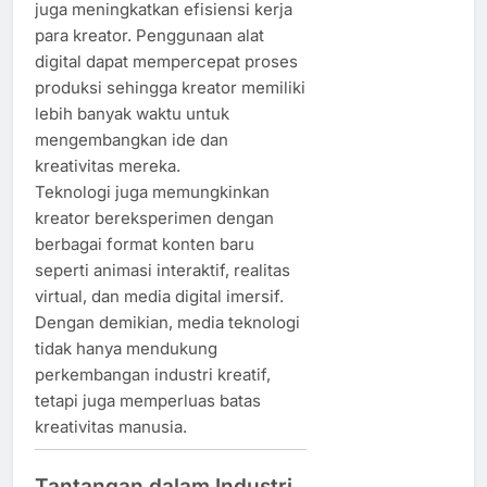
juga meningkatkan efisiensi kerja
para kreator. Penggunaan alat
digital dapat mempercepat proses
produksi sehingga kreator memiliki
lebih banyak waktu untuk
mengembangkan ide dan
kreativitas mereka.
Teknologi juga memungkinkan
kreator bereksperimen dengan
berbagai format konten baru
seperti animasi interaktif, realitas
virtual, dan media digital imersif.
Dengan demikian, media teknologi
tidak hanya mendukung
perkembangan industri kreatif,
tetapi juga memperluas batas
kreativitas manusia.
Tantangan dalam Industri