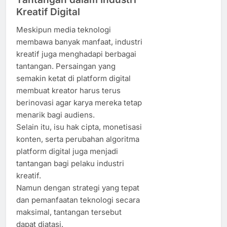
Kreatif Digital
Meskipun media teknologi
membawa banyak manfaat, industri
kreatif juga menghadapi berbagai
tantangan. Persaingan yang
semakin ketat di platform digital
membuat kreator harus terus
berinovasi agar karya mereka tetap
menarik bagi audiens.
Selain itu, isu hak cipta, monetisasi
konten, serta perubahan algoritma
platform digital juga menjadi
tantangan bagi pelaku industri
kreatif.
Namun dengan strategi yang tepat
dan pemanfaatan teknologi secara
maksimal, tantangan tersebut
dapat diatasi.