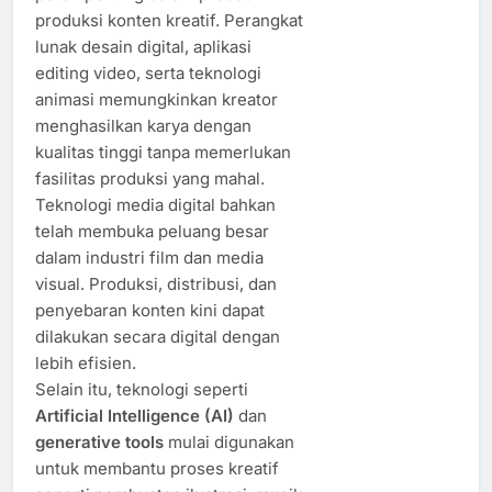
produksi konten kreatif. Perangkat
lunak desain digital, aplikasi
editing video, serta teknologi
animasi memungkinkan kreator
menghasilkan karya dengan
kualitas tinggi tanpa memerlukan
fasilitas produksi yang mahal.
Teknologi media digital bahkan
telah membuka peluang besar
dalam industri film dan media
visual. Produksi, distribusi, dan
penyebaran konten kini dapat
dilakukan secara digital dengan
lebih efisien.
Selain itu, teknologi seperti
Artificial Intelligence (AI)
dan
generative tools
mulai digunakan
untuk membantu proses kreatif