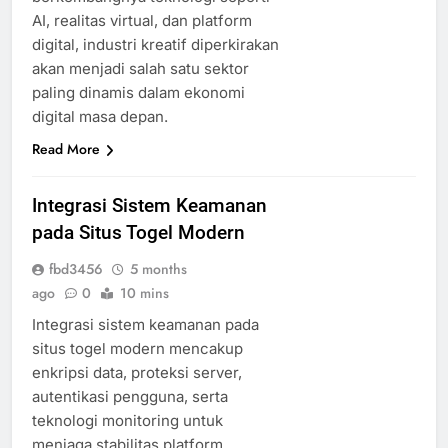
AI, realitas virtual, dan platform
digital, industri kreatif diperkirakan
akan menjadi salah satu sektor
paling dinamis dalam ekonomi
digital masa depan.
Read More
Integrasi Sistem Keamanan
pada Situs Togel Modern
fbd3456
5 months
ago
0
10 mins
Integrasi sistem keamanan pada
situs togel modern mencakup
enkripsi data, proteksi server,
autentikasi pengguna, serta
teknologi monitoring untuk
menjaga stabilitas platform.