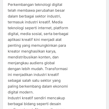
Perkembangan teknologi digital
telah membawa perubahan besar
dalam berbagai sektor industri,
termasuk industri kreatif. Media
teknologi seperti internet, platform
digital, media sosial, serta berbagai
aplikasi kreatif kini menjadi alat
penting yang memungkinkan para
kreator menghasilkan karya,
mendistribusikan konten, dan
menjangkau audiens global
dengan lebih mudah. Transformasi
ini menjadikan industri kreatif
sebagai salah satu sektor yang
paling berkembang dalam ekonomi
digital modern.
Industri kreatif sendiri mencakup
berbagai bidang seperti desain