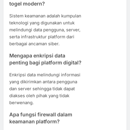
togel modern?
Sistem keamanan adalah kumpulan
teknologi yang digunakan untuk
melindungi data pengguna, server,
serta infrastruktur platform dari
berbagai ancaman siber.
Mengapa enkripsi data
penting bagi platform digital?
Enkripsi data melindungi informasi
yang dikirimkan antara pengguna
dan server sehingga tidak dapat
diakses oleh pihak yang tidak
berwenang.
Apa fungsi firewall dalam
keamanan platform?