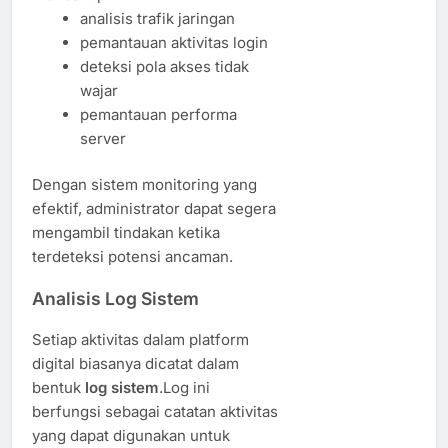
analisis trafik jaringan
pemantauan aktivitas login
deteksi pola akses tidak
wajar
pemantauan performa
server
Dengan sistem monitoring yang
efektif, administrator dapat segera
mengambil tindakan ketika
terdeteksi potensi ancaman.
Analisis Log Sistem
Setiap aktivitas dalam platform
digital biasanya dicatat dalam
bentuk
log sistem
.Log ini
berfungsi sebagai catatan aktivitas
yang dapat digunakan untuk