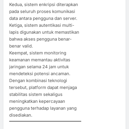
Kedua, sistem enkripsi diterapkan
pada seluruh proses komunikasi
data antara pengguna dan server.
Ketiga, sistem autentikasi multi-
lapis digunakan untuk memastikan
bahwa akses pengguna benar-
benar valid.
Keempat, sistem monitoring
keamanan memantau aktivitas
jaringan selama 24 jam untuk
mendeteksi potensi ancaman.
Dengan kombinasi teknologi
tersebut, platform dapat menjaga
stabilitas sistem sekaligus
meningkatkan kepercayaan
pengguna terhadap layanan yang
disediakan.