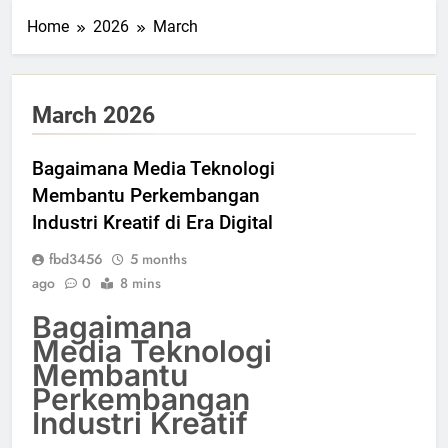
Home
2026
March
March 2026
Bagaimana Media Teknologi
Membantu Perkembangan
Industri Kreatif di Era Digital
fbd3456
5 months
ago
0
8 mins
Bagaimana
Media Teknologi
Membantu
Perkembangan
Industri Kreatif