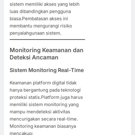
sistem memiliki akses yang lebih
luas dibandingkan pengguna
biasa.Pembatasan akses ini
membantu mengurangi risiko
penyalahgunaan sistem.
Monitoring Keamanan dan
Deteksi Ancaman
Sistem Monitoring Real-Time
Keamanan platform digital tidak
hanya bergantung pada teknologi
proteksi statis.Platform juga harus
memiliki sistem monitoring yang
mampu mendeteksi aktivitas
mencurigakan secara real-time.
Monitoring keamanan biasanya
mencakup: