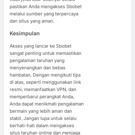
pastikan Anda mengakses Sbobet
melalui sumber yang terpercaya
dan situs yang aman.
Kesimpulan
Akses yang lancar ke Sbobet
sangat penting untuk memastikan
pengalaman taruhan yang
menyenangkan dan bebas
hambatan. Dengan mengikuti tips
di atas, seperti menggunakan link
resmi, memanfaatkan VPN, dan
memperbarui perangkat Anda,
Anda dapat menikmati pengalaman
bermain yang lebih aman dan
stabil. Jangan lupa untuk selalu
berhati-hati dalam mengakses
situs taruhan online dan menjaga