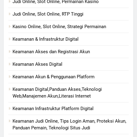
Judi Online, Slot Online, Permainan Kasino
Judi Online, Slot Online, RTP Tinggi
Kasino Online, Slot Online, Strategi Permainan
Keamanan & Infrastruktur Digital
Keamanan Akses dan Registrasi Akun
Keamanan Akses Digital
Keamanan Akun & Penggunaan Platform
Keamanan Digital,Panduan Akses,Teknologi
Web,Manajemen Akun,Literasi Internet
Keamanan Infrastruktur Platform Digital
Keamanan Judi Online, Tips Login Aman, Proteksi Akun,
Panduan Pemain, Teknologi Situs Judi