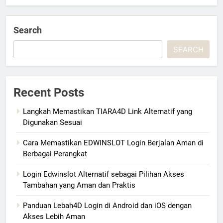
Search
SEARCH
Recent Posts
Langkah Memastikan TIARA4D Link Alternatif yang
Digunakan Sesuai
Cara Memastikan EDWINSLOT Login Berjalan Aman di
Berbagai Perangkat
Login Edwinslot Alternatif sebagai Pilihan Akses
Tambahan yang Aman dan Praktis
Panduan Lebah4D Login di Android dan iOS dengan
Akses Lebih Aman