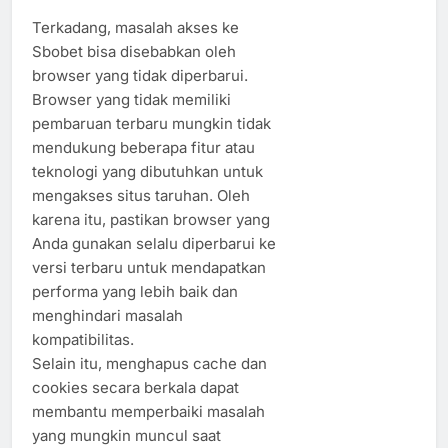
Terkadang, masalah akses ke
Sbobet bisa disebabkan oleh
browser yang tidak diperbarui.
Browser yang tidak memiliki
pembaruan terbaru mungkin tidak
mendukung beberapa fitur atau
teknologi yang dibutuhkan untuk
mengakses situs taruhan. Oleh
karena itu, pastikan browser yang
Anda gunakan selalu diperbarui ke
versi terbaru untuk mendapatkan
performa yang lebih baik dan
menghindari masalah
kompatibilitas.
Selain itu, menghapus cache dan
cookies secara berkala dapat
membantu memperbaiki masalah
yang mungkin muncul saat