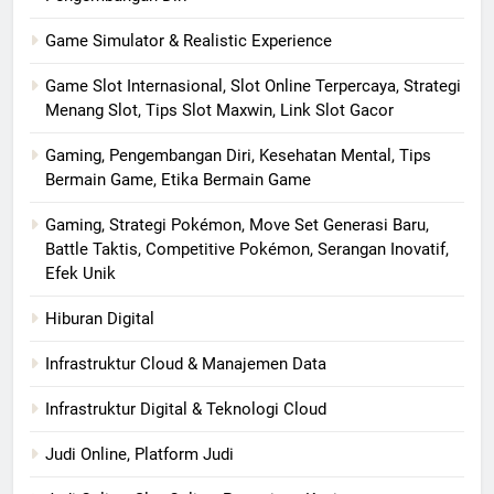
Game Simulator & Realistic Experience
Game Slot Internasional, Slot Online Terpercaya, Strategi
Menang Slot, Tips Slot Maxwin, Link Slot Gacor
Gaming, Pengembangan Diri, Kesehatan Mental, Tips
Bermain Game, Etika Bermain Game
Gaming, Strategi Pokémon, Move Set Generasi Baru,
Battle Taktis, Competitive Pokémon, Serangan Inovatif,
Efek Unik
Hiburan Digital
Infrastruktur Cloud & Manajemen Data
Infrastruktur Digital & Teknologi Cloud
Judi Online, Platform Judi