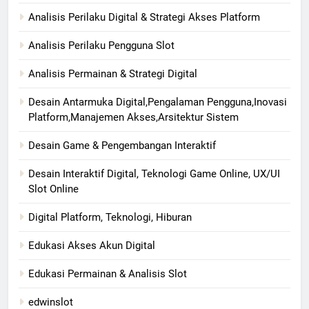
Analisis Perilaku Digital & Strategi Akses Platform
Analisis Perilaku Pengguna Slot
Analisis Permainan & Strategi Digital
Desain Antarmuka Digital,Pengalaman Pengguna,Inovasi
Platform,Manajemen Akses,Arsitektur Sistem
Desain Game & Pengembangan Interaktif
Desain Interaktif Digital, Teknologi Game Online, UX/UI
Slot Online
Digital Platform, Teknologi, Hiburan
Edukasi Akses Akun Digital
Edukasi Permainan & Analisis Slot
edwinslot