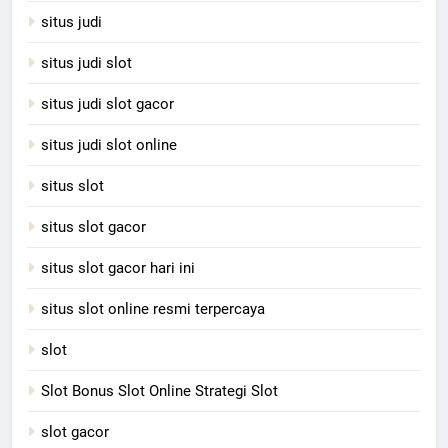
situs judi
situs judi slot
situs judi slot gacor
situs judi slot online
situs slot
situs slot gacor
situs slot gacor hari ini
situs slot online resmi terpercaya
slot
Slot Bonus Slot Online Strategi Slot
slot gacor