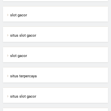
slot gacor
situs slot gacor
slot gacor
situs terpercaya
situs slot gacor