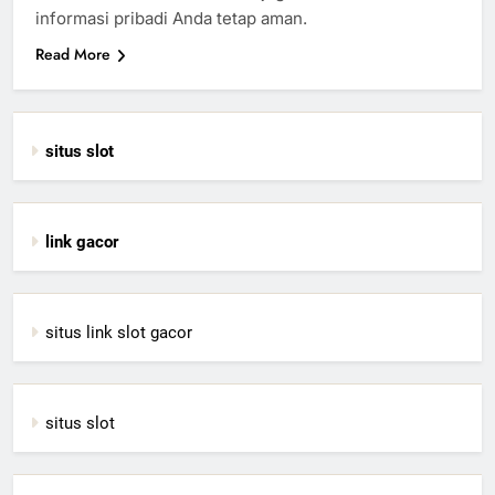
informasi pribadi Anda tetap aman.
Read More
situs slot
link gacor
situs link slot gacor
situs slot