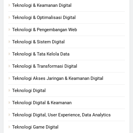
Teknologi & Keamanan Digital
Teknologi & Optimalisasi Digital
Teknologi & Pengembangan Web
Teknologi & Sistem Digital
Teknologi & Tata Kelola Data
Teknologi & Transformasi Digital
Teknologi Akses Jaringan & Keamanan Digital
Teknologi Digital
Teknologi Digital & Keamanan
Teknologi Digital, User Experience, Data Analytics
Teknologi Game Digital