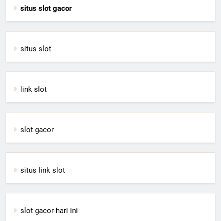
situs slot gacor
situs slot
link slot
slot gacor
situs link slot
slot gacor hari ini