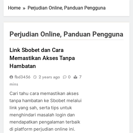
Home
Perjudian Online, Panduan Pengguna
Perjudian Online, Panduan Pengguna
Link Sbobet dan Cara
Memastikan Akses Tanpa
Hambatan
fbd3456
2 years ago
0
7
mins
Cari tahu cara memastikan akses
tanpa hambatan ke Sbobet melalui
link yang sah, serta tips untuk
menghindari masalah login dan
mendapatkan pengalaman terbaik
di platform perjudian online ini.