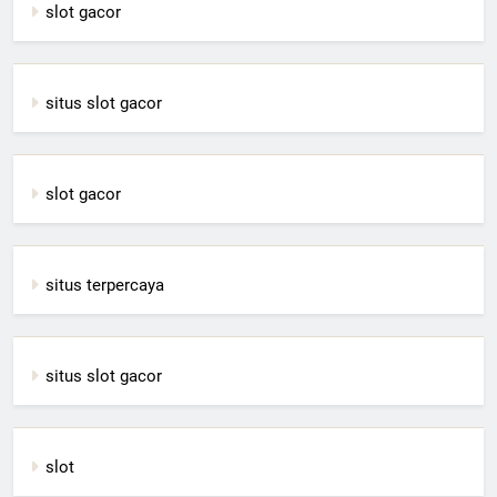
slot gacor
situs slot gacor
slot gacor
situs terpercaya
situs slot gacor
slot