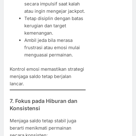
secara impulsif saat kalah
atau ingin mengejar jackpot.
Tetap disiplin dengan batas
kerugian dan target
kemenangan.
Ambil jeda bila merasa
frustrasi atau emosi mulai
menguasai permainan.
Kontrol emosi memastikan strategi
menjaga saldo tetap berjalan
lancar.
7. Fokus pada Hiburan dan
Konsistensi
Menjaga saldo tetap stabil juga
berarti menikmati permainan
secara konsisten: