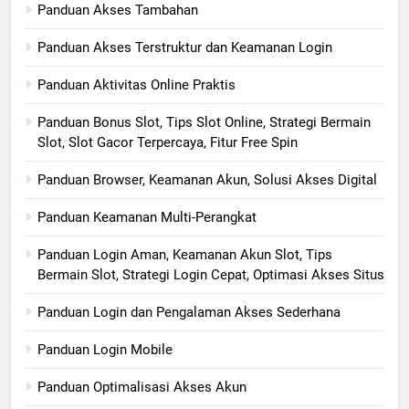
Panduan Akses Tambahan
Panduan Akses Terstruktur dan Keamanan Login
Panduan Aktivitas Online Praktis
Panduan Bonus Slot, Tips Slot Online, Strategi Bermain
Slot, Slot Gacor Terpercaya, Fitur Free Spin
Panduan Browser, Keamanan Akun, Solusi Akses Digital
Panduan Keamanan Multi-Perangkat
Panduan Login Aman, Keamanan Akun Slot, Tips
Bermain Slot, Strategi Login Cepat, Optimasi Akses Situs
Panduan Login dan Pengalaman Akses Sederhana
Panduan Login Mobile
Panduan Optimalisasi Akses Akun