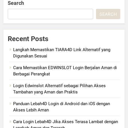
Search
SEARCH
Recent Posts
Langkah Memastikan TIARA4D Link Alternatif yang
Digunakan Sesuai
Cara Memastikan EDWINSLOT Login Berjalan Aman di
Berbagai Perangkat
Login Edwinslot Alternatif sebagai Pilihan Akses
Tambahan yang Aman dan Praktis
Panduan Lebah4D Login di Android dan iOS dengan
Akses Lebih Aman
Cara Login Lebah4D Jika Akses Terasa Lambat dengan