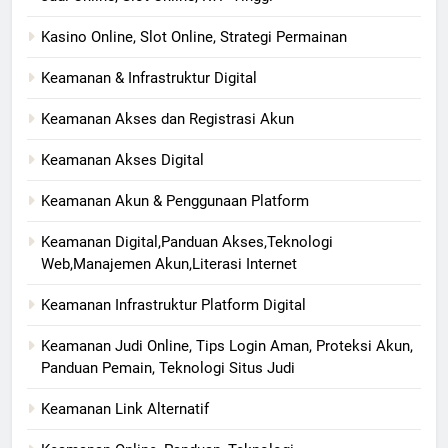
Kasino Online, Slot Online, Strategi Permainan
Keamanan & Infrastruktur Digital
Keamanan Akses dan Registrasi Akun
Keamanan Akses Digital
Keamanan Akun & Penggunaan Platform
Keamanan Digital,Panduan Akses,Teknologi
Web,Manajemen Akun,Literasi Internet
Keamanan Infrastruktur Platform Digital
Keamanan Judi Online, Tips Login Aman, Proteksi Akun,
Panduan Pemain, Teknologi Situs Judi
Keamanan Link Alternatif