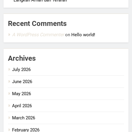
Langkah Aman dan Terarah
Recent Comments
A WordPress Commenter
on
Hello world!
Archives
July 2026
June 2026
May 2026
April 2026
March 2026
February 2026