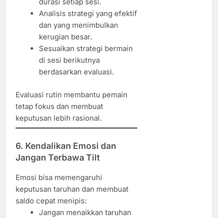
durasi setiap sesi.
Analisis strategi yang efektif
dan yang menimbulkan
kerugian besar.
Sesuaikan strategi bermain
di sesi berikutnya
berdasarkan evaluasi.
Evaluasi rutin membantu pemain
tetap fokus dan membuat
keputusan lebih rasional.
6. Kendalikan Emosi dan
Jangan Terbawa Tilt
Emosi bisa memengaruhi
keputusan taruhan dan membuat
saldo cepat menipis:
Jangan menaikkan taruhan