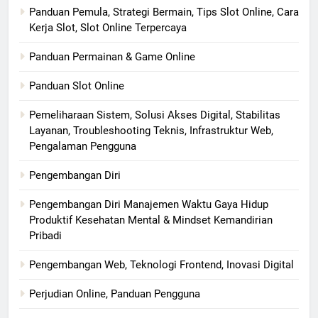
Panduan Pemula, Strategi Bermain, Tips Slot Online, Cara
Kerja Slot, Slot Online Terpercaya
Panduan Permainan & Game Online
Panduan Slot Online
Pemeliharaan Sistem, Solusi Akses Digital, Stabilitas
Layanan, Troubleshooting Teknis, Infrastruktur Web,
Pengalaman Pengguna
Pengembangan Diri
Pengembangan Diri Manajemen Waktu Gaya Hidup
Produktif Kesehatan Mental & Mindset Kemandirian
Pribadi
Pengembangan Web, Teknologi Frontend, Inovasi Digital
Perjudian Online, Panduan Pengguna