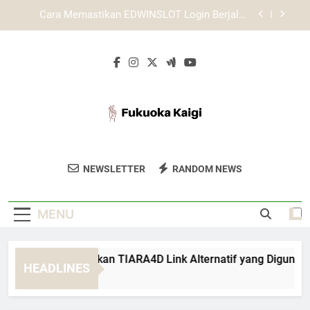
Skip
Login Edwinslot Alternatif sebagai Pilihan Akses
to
Tambahan yang Aman dan Praktis
content
Panduan Lebah4D Login di Android dan iOS
dengan Akses Lebih Aman
Langkah Memastikan TIARA4D Link Alternatif
yang Digunakan Sesuai
Cara Memastikan EDWINSLOT Login Berjalan
Aman di Berbagai Perangkat
Login Edwinslot Alternatif sebagai Pilihan Akses
Tambahan yang Aman dan Praktis
Fukuoka Kaigi
Temukan Tempat Meeting Yang Ideal Di
Panduan Lebah4D Login di Android dan iOS
NEWSLETTER
RANDOM NEWS
dengan Akses Lebih Aman
Fukuoka Kaigi.
MENU
ngkah Memastikan TIARA4D Link Alternatif yang Digunakan S
HEADLINES
Weeks Ago