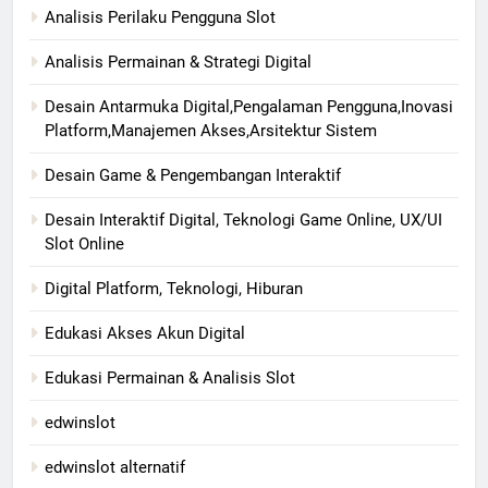
Analisis Perilaku Pengguna Slot
Analisis Permainan & Strategi Digital
Desain Antarmuka Digital,Pengalaman Pengguna,Inovasi
Platform,Manajemen Akses,Arsitektur Sistem
Desain Game & Pengembangan Interaktif
Desain Interaktif Digital, Teknologi Game Online, UX/UI
Slot Online
Digital Platform, Teknologi, Hiburan
Edukasi Akses Akun Digital
Edukasi Permainan & Analisis Slot
edwinslot
edwinslot alternatif