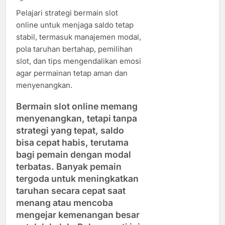
Pelajari strategi bermain slot
online untuk menjaga saldo tetap
stabil, termasuk manajemen modal,
pola taruhan bertahap, pemilihan
slot, dan tips mengendalikan emosi
agar permainan tetap aman dan
menyenangkan.
Bermain slot online memang
menyenangkan, tetapi tanpa
strategi yang tepat, saldo
bisa cepat habis, terutama
bagi pemain dengan modal
terbatas. Banyak pemain
tergoda untuk meningkatkan
taruhan secara cepat saat
menang atau mencoba
mengejar kemenangan besar