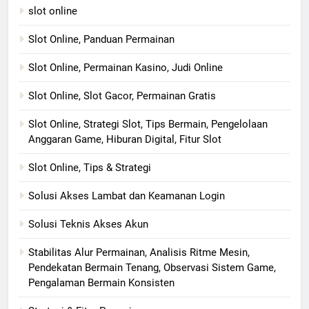
slot online
Slot Online, Panduan Permainan
Slot Online, Permainan Kasino, Judi Online
Slot Online, Slot Gacor, Permainan Gratis
Slot Online, Strategi Slot, Tips Bermain, Pengelolaan
Anggaran Game, Hiburan Digital, Fitur Slot
Slot Online, Tips & Strategi
Solusi Akses Lambat dan Keamanan Login
Solusi Teknis Akses Akun
Stabilitas Alur Permainan, Analisis Ritme Mesin,
Pendekatan Bermain Tenang, Observasi Sistem Game,
Pengalaman Bermain Konsisten