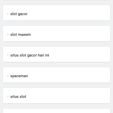
slot gacor
slot maxwin
situs slot gacor hari ini
spaceman
situs slot