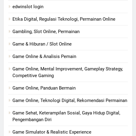
edwinslot login
Etika Digital, Regulasi Teknologi, Permainan Online
Gambling, Slot Online, Permainan
Game & Hiburan / Slot Online
Game Online & Analisis Pemain
Game Online, Mental Improvement, Gameplay Strategy,
Competitive Gaming
Game Online, Panduan Bermain
Game Online, Teknologi Digital, Rekomendasi Permainan
Game Sehat, Keterampilan Sosial, Gaya Hidup Digital,
Pengembangan Diri
Game Simulator & Realistic Experience