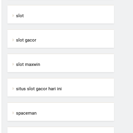
slot
slot gacor
slot maxwin
situs slot gacor hari ini
spaceman