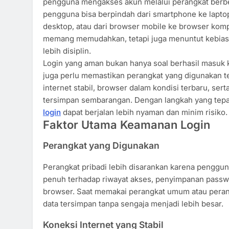
pengguna mengakses akun melalui perangkat berbed
pengguna bisa berpindah dari smartphone ke laptop,
desktop, atau dari browser mobile ke browser komput
memang memudahkan, tetapi juga menuntut kebia
lebih disiplin.
Login yang aman bukan hanya soal berhasil masuk
juga perlu memastikan perangkat yang digunakan t
internet stabil, browser dalam kondisi terbaru, sert
tersimpan sembarangan. Dengan langkah yang tepa
login
dapat berjalan lebih nyaman dan minim risiko.
Faktor Utama Keamanan Login
Perangkat yang Digunakan
Perangkat pribadi lebih disarankan karena penggun
penuh terhadap riwayat akses, penyimpanan passw
browser. Saat memakai perangkat umum atau perang
data tersimpan tanpa sengaja menjadi lebih besar.
Koneksi Internet yang Stabil