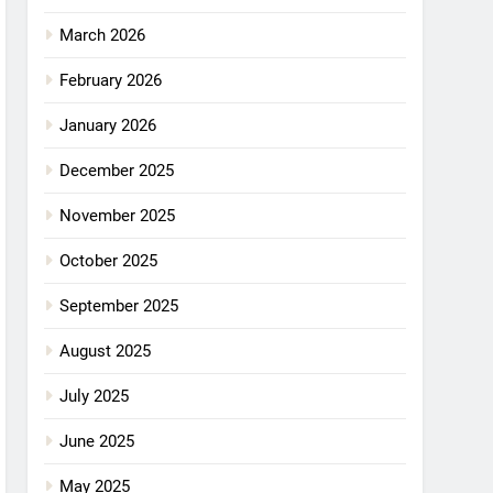
March 2026
February 2026
January 2026
December 2025
November 2025
October 2025
September 2025
August 2025
July 2025
June 2025
May 2025