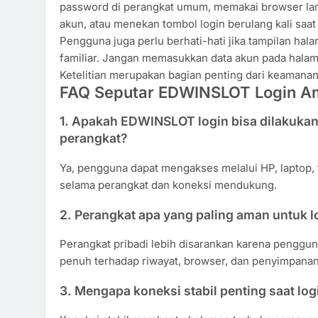
password di perangkat umum, memakai browser la
akun, atau menekan tombol login berulang kali saat
Pengguna juga perlu berhati-hati jika tampilan hala
familiar. Jangan memasukkan data akun pada hala
Ketelitian merupakan bagian penting dari keamanan 
FAQ Seputar EDWINSLOT Login A
1. Apakah EDWINSLOT login bisa dilakukan
perangkat?
Ya, pengguna dapat mengakses melalui HP, laptop, t
selama perangkat dan koneksi mendukung.
2. Perangkat apa yang paling aman untuk l
Perangkat pribadi lebih disarankan karena penggun
penuh terhadap riwayat, browser, dan penyimpanan
3. Mengapa koneksi stabil penting saat log