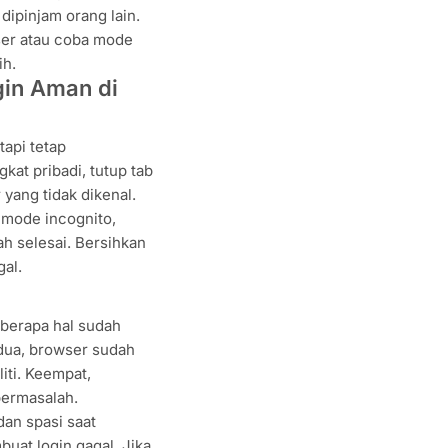
dipinjam orang lain.
ser atau coba mode
ih.
in Aman di
tapi tetap
at pribadi, tutup tab
 yang tidak dikenal.
 mode incognito,
ah selesai. Bersihkan
gal.
berapa hal sudah
edua, browser sudah
iti. Keempat,
bermasalah.
dan spasi saat
at login gagal. Jika