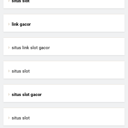
situs slot
link gacor
situs link slot gacor
situs slot
situs slot gacor
situs slot