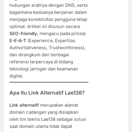
hubungan eratnya dengan DNS, serta
bagaimana keduanya berperan dalam
menjaga konektivitas pengguna tetap
optimal. Artikel ini disusun secara
SEO-friendly
, mengacu pada prinsip
E-E-A-T
(Experience, Expertise,
Authoritativeness, Trustworthiness),
dan dirangkum dari berbagai
referensi terpercaya di bidang
teknologi jaringan dan keamanan
digital.
Apa Itu Link Alternatif Lae138?
Link alternatif
merupakan alamat
domain cadangan yang disiapkan
oleh tim teknis Lae138 sebagai solusi
saat domain utama tidak dapat