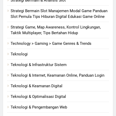
Strategi Bermain & Analisis Slot
Strategi Bermain Slot Manajemen Modal Game Panduan
Slot Pemula Tips Hiburan Digital Edukasi Game Online
Strategi Game, Map Awareness, Kontrol Lingkungan,
Taktik Multiplayer, Tips Bertahan Hidup
Technology > Gaming > Game Genres & Trends
Teknologi
Teknologi & Infrastruktur Sistem
Teknologi & Internet, Keamanan Online, Panduan Login
Teknologi & Keamanan Digital
Teknologi & Optimalisasi Digital
Teknologi & Pengembangan Web