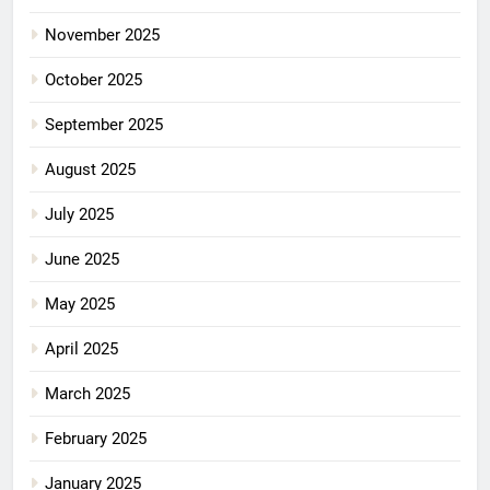
November 2025
October 2025
September 2025
August 2025
July 2025
June 2025
May 2025
April 2025
March 2025
February 2025
January 2025