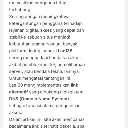
memastikan pengguna tetap
terhubung.
Seiring dengan meningkatnya
ketergantungan pengguna terhadap
layanan digital, akses yang cepat dan
stabil ke sebuah situs menjadi
kebutuhan utama. Namun, banyak
platform daring, seperti
Lae138
,
sering menghadapi hambatan akses
akibat pemblokiran ISP, pemeliharaan
server, atau kendala teknis lainnya.
Untuk mengatasi tantangan ini,
Lae138 mengimplementasikan
link
alternatif
yang didukung oleh sistem
DNS (Domain Name System)
sebagai fondasi utama pengelolaan
akses.
Dalam artikel ini, kita akan membahas
bagaimana link alternatif bekerja, apa