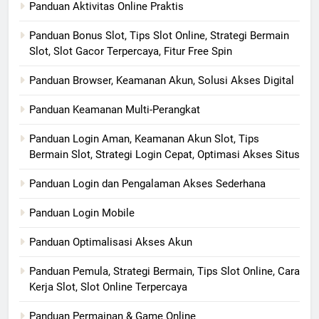
Panduan Aktivitas Online Praktis
Panduan Bonus Slot, Tips Slot Online, Strategi Bermain
Slot, Slot Gacor Terpercaya, Fitur Free Spin
Panduan Browser, Keamanan Akun, Solusi Akses Digital
Panduan Keamanan Multi-Perangkat
Panduan Login Aman, Keamanan Akun Slot, Tips
Bermain Slot, Strategi Login Cepat, Optimasi Akses Situs
Panduan Login dan Pengalaman Akses Sederhana
Panduan Login Mobile
Panduan Optimalisasi Akses Akun
Panduan Pemula, Strategi Bermain, Tips Slot Online, Cara
Kerja Slot, Slot Online Terpercaya
Panduan Permainan & Game Online