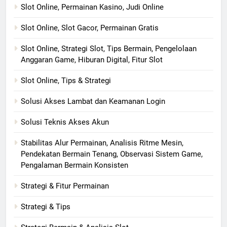
Slot Online, Permainan Kasino, Judi Online
Slot Online, Slot Gacor, Permainan Gratis
Slot Online, Strategi Slot, Tips Bermain, Pengelolaan
Anggaran Game, Hiburan Digital, Fitur Slot
Slot Online, Tips & Strategi
Solusi Akses Lambat dan Keamanan Login
Solusi Teknis Akses Akun
Stabilitas Alur Permainan, Analisis Ritme Mesin,
Pendekatan Bermain Tenang, Observasi Sistem Game,
Pengalaman Bermain Konsisten
Strategi & Fitur Permainan
Strategi & Tips