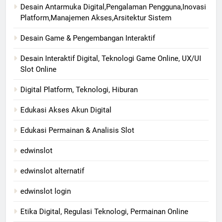
Desain Antarmuka Digital,Pengalaman Pengguna,Inovasi
Platform,Manajemen Akses,Arsitektur Sistem
Desain Game & Pengembangan Interaktif
Desain Interaktif Digital, Teknologi Game Online, UX/UI
Slot Online
Digital Platform, Teknologi, Hiburan
Edukasi Akses Akun Digital
Edukasi Permainan & Analisis Slot
edwinslot
edwinslot alternatif
edwinslot login
Etika Digital, Regulasi Teknologi, Permainan Online