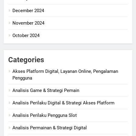
December 2024
November 2024
October 2024
Categories
Akses Platform Digital, Layanan Online, Pengalaman
Pengguna
Analisis Game & Strategi Pemain
Analisis Perilaku Digital & Strategi Akses Platform
Analisis Perilaku Pengguna Slot
Analisis Permainan & Strategi Digital