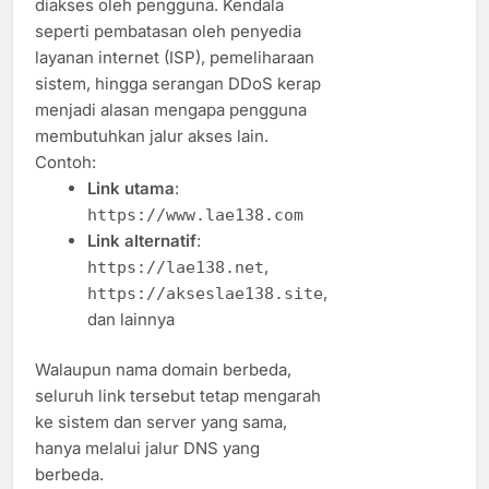
diakses oleh pengguna. Kendala
seperti pembatasan oleh penyedia
layanan internet (ISP), pemeliharaan
sistem, hingga serangan DDoS kerap
menjadi alasan mengapa pengguna
membutuhkan jalur akses lain.
Contoh:
Link utama
:
https://www.lae138.com
Link alternatif
:
,
https://lae138.net
,
https://akseslae138.site
dan lainnya
Walaupun nama domain berbeda,
seluruh link tersebut tetap mengarah
ke sistem dan server yang sama,
hanya melalui jalur DNS yang
berbeda.