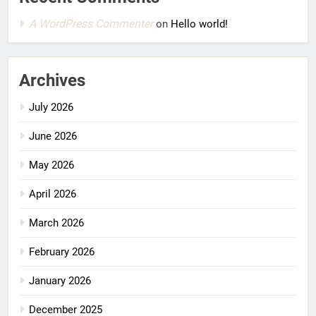
A WordPress Commenter
on
Hello world!
Archives
July 2026
June 2026
May 2026
April 2026
March 2026
February 2026
January 2026
December 2025