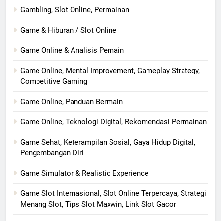
Gambling, Slot Online, Permainan
Game & Hiburan / Slot Online
Game Online & Analisis Pemain
Game Online, Mental Improvement, Gameplay Strategy,
Competitive Gaming
Game Online, Panduan Bermain
Game Online, Teknologi Digital, Rekomendasi Permainan
Game Sehat, Keterampilan Sosial, Gaya Hidup Digital,
Pengembangan Diri
Game Simulator & Realistic Experience
Game Slot Internasional, Slot Online Terpercaya, Strategi
Menang Slot, Tips Slot Maxwin, Link Slot Gacor