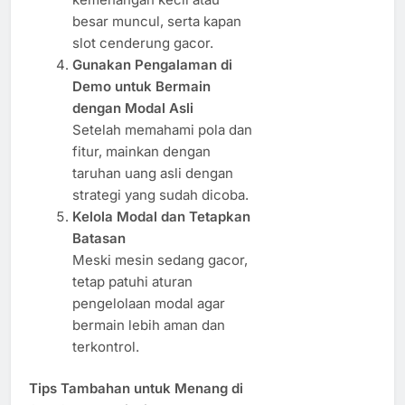
besar muncul, serta kapan
slot cenderung gacor.
Gunakan Pengalaman di
Demo untuk Bermain
dengan Modal Asli
Setelah memahami pola dan
fitur, mainkan dengan
taruhan uang asli dengan
strategi yang sudah dicoba.
Kelola Modal dan Tetapkan
Batasan
Meski mesin sedang gacor,
tetap patuhi aturan
pengelolaan modal agar
bermain lebih aman dan
terkontrol.
Tips Tambahan untuk Menang di