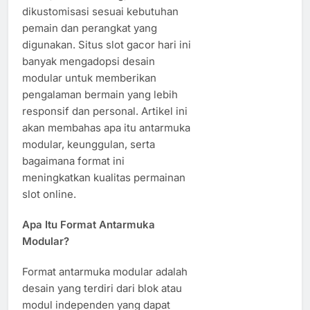
dikustomisasi sesuai kebutuhan
pemain dan perangkat yang
digunakan. Situs slot gacor hari ini
banyak mengadopsi desain
modular untuk memberikan
pengalaman bermain yang lebih
responsif dan personal. Artikel ini
akan membahas apa itu antarmuka
modular, keunggulan, serta
bagaimana format ini
meningkatkan kualitas permainan
slot online.
Apa Itu Format Antarmuka
Modular?
Format antarmuka modular adalah
desain yang terdiri dari blok atau
modul independen yang dapat