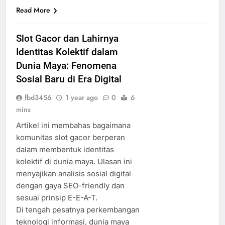
Read More
Slot Gacor dan Lahirnya
Identitas Kolektif dalam
Dunia Maya: Fenomena
Sosial Baru di Era Digital
fbd3456
1 year ago
0
6
mins
Artikel ini membahas bagaimana
komunitas slot gacor berperan
dalam membentuk identitas
kolektif di dunia maya. Ulasan ini
menyajikan analisis sosial digital
dengan gaya SEO-friendly dan
sesuai prinsip E-E-A-T.
Di tengah pesatnya perkembangan
teknologi informasi, dunia maya