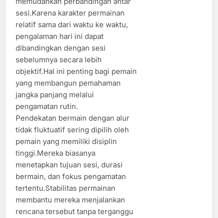
memudahkan perbandingan antar
sesi.Karena karakter permainan
relatif sama dari waktu ke waktu,
pengalaman hari ini dapat
dibandingkan dengan sesi
sebelumnya secara lebih
objektif.Hal ini penting bagi pemain
yang membangun pemahaman
jangka panjang melalui
pengamatan rutin.
Pendekatan bermain dengan alur
tidak fluktuatif sering dipilih oleh
pemain yang memiliki disiplin
tinggi.Mereka biasanya
menetapkan tujuan sesi, durasi
bermain, dan fokus pengamatan
tertentu.Stabilitas permainan
membantu mereka menjalankan
rencana tersebut tanpa terganggu