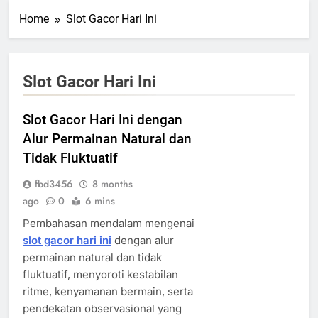
Home
Slot Gacor Hari Ini
Slot Gacor Hari Ini
Slot Gacor Hari Ini dengan
Alur Permainan Natural dan
Tidak Fluktuatif
fbd3456
8 months
ago
0
6 mins
Pembahasan mendalam mengenai
slot gacor hari ini
dengan alur
permainan natural dan tidak
fluktuatif, menyoroti kestabilan
ritme, kenyamanan bermain, serta
pendekatan observasional yang