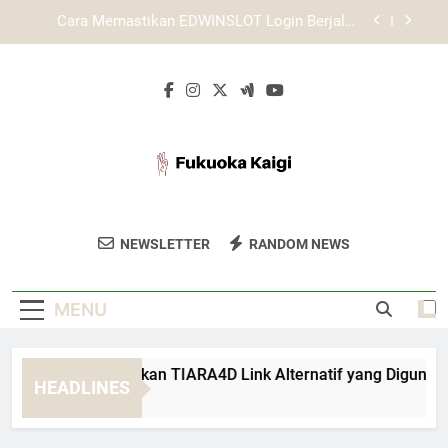
Skip
Login Edwinslot Alternatif sebagai Pilihan Akses
to
Tambahan yang Aman dan Praktis
content
Panduan Lebah4D Login di Android dan iOS
dengan Akses Lebih Aman
Langkah Memastikan TIARA4D Link Alternatif
yang Digunakan Sesuai
Cara Memastikan EDWINSLOT Login Berjalan
Aman di Berbagai Perangkat
Login Edwinslot Alternatif sebagai Pilihan Akses
Tambahan yang Aman dan Praktis
Fukuoka Kaigi
Temukan Tempat Meeting Yang Ideal Di
Panduan Lebah4D Login di Android dan iOS
NEWSLETTER
RANDOM NEWS
dengan Akses Lebih Aman
Fukuoka Kaigi.
MENU
angkah Memastikan TIARA4D Link Alternatif yang Digunakan 
HEADLINES
 Weeks Ago