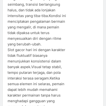
seimbang, transisi berlangsung
halus, dan tidak ada lonjakan
intensitas yang tiba-tiba.Kondisi ini
menciptakan pengalaman bermain
yang mengalir, di mana pemain
tidak dipaksa untuk terus
menyesuaikan diri dengan ritme
yang berubah-ubah.
Slot gacor hari ini dengan karakter
tidak fluktuatif biasanya
menunjukkan konsistensi dalam
banyak aspek.Visual tetap stabil,
tempo putaran terjaga, dan pola
interaksi terasa seragam.Ketika
semua elemen ini selaras, pemain
dapat lebih mudah memahami
karakter permainan tanpa harus
menghadapi gangguan yang