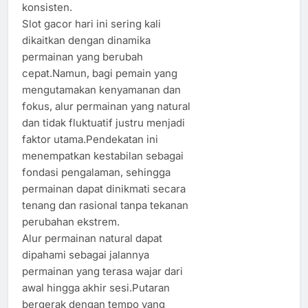
konsisten.
Slot gacor hari ini sering kali
dikaitkan dengan dinamika
permainan yang berubah
cepat.Namun, bagi pemain yang
mengutamakan kenyamanan dan
fokus, alur permainan yang natural
dan tidak fluktuatif justru menjadi
faktor utama.Pendekatan ini
menempatkan kestabilan sebagai
fondasi pengalaman, sehingga
permainan dapat dinikmati secara
tenang dan rasional tanpa tekanan
perubahan ekstrem.
Alur permainan natural dapat
dipahami sebagai jalannya
permainan yang terasa wajar dari
awal hingga akhir sesi.Putaran
bergerak dengan tempo yang