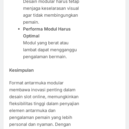
Desain modular harus tetap
menjaga keselarasan visual
agar tidak membingungkan
pemain.
Performa Modul Harus
Optimal
Modul yang berat atau
lambat dapat mengganggu
pengalaman bermain.
Kesimpulan
Format antarmuka modular
membawa inovasi penting dalam
desain slot online, memungkinkan
fleksibilitas tinggi dalam penyajian
elemen antarmuka dan
pengalaman pemain yang lebih
personal dan nyaman. Dengan