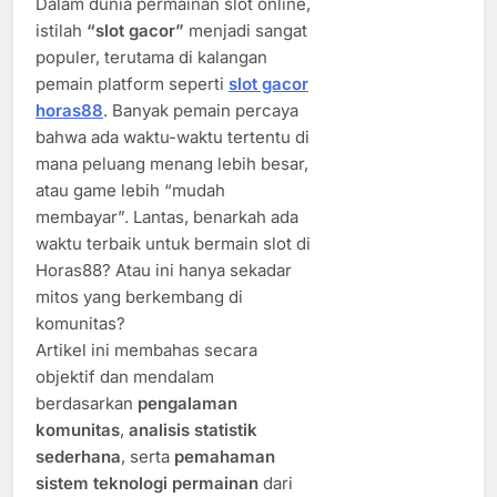
Dalam dunia permainan slot online,
istilah
“slot gacor”
menjadi sangat
populer, terutama di kalangan
pemain platform seperti
slot gacor
horas88
. Banyak pemain percaya
bahwa ada waktu-waktu tertentu di
mana peluang menang lebih besar,
atau game lebih “mudah
membayar”. Lantas, benarkah ada
waktu terbaik untuk bermain slot di
Horas88? Atau ini hanya sekadar
mitos yang berkembang di
komunitas?
Artikel ini membahas secara
objektif dan mendalam
berdasarkan
pengalaman
komunitas
,
analisis statistik
sederhana
, serta
pemahaman
sistem teknologi permainan
dari