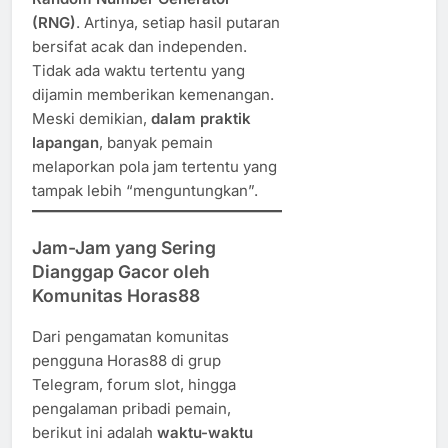
(RNG)
. Artinya, setiap hasil putaran
bersifat acak dan independen.
Tidak ada waktu tertentu yang
dijamin memberikan kemenangan.
Meski demikian,
dalam praktik
lapangan
, banyak pemain
melaporkan pola jam tertentu yang
tampak lebih “menguntungkan”.
Jam-Jam yang Sering
Dianggap Gacor oleh
Komunitas Horas88
Dari pengamatan komunitas
pengguna Horas88 di grup
Telegram, forum slot, hingga
pengalaman pribadi pemain,
berikut ini adalah
waktu-waktu