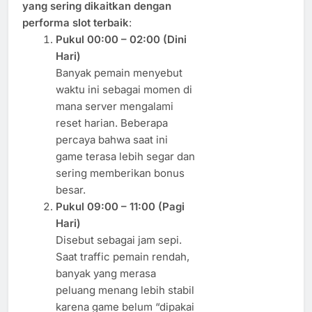
yang sering dikaitkan dengan
performa slot terbaik
:
Pukul 00:00 – 02:00 (Dini
Hari)
Banyak pemain menyebut
waktu ini sebagai momen di
mana server mengalami
reset harian. Beberapa
percaya bahwa saat ini
game terasa lebih segar dan
sering memberikan bonus
besar.
Pukul 09:00 – 11:00 (Pagi
Hari)
Disebut sebagai jam sepi.
Saat traffic pemain rendah,
banyak yang merasa
peluang menang lebih stabil
karena game belum “dipakai