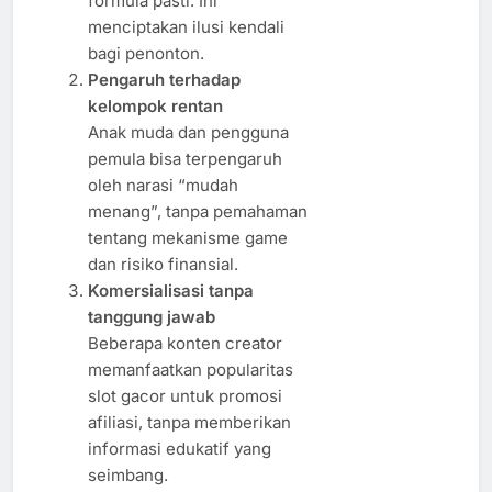
formula pasti. Ini
menciptakan ilusi kendali
bagi penonton.
Pengaruh terhadap
kelompok rentan
Anak muda dan pengguna
pemula bisa terpengaruh
oleh narasi “mudah
menang”, tanpa pemahaman
tentang mekanisme game
dan risiko finansial.
Komersialisasi tanpa
tanggung jawab
Beberapa konten creator
memanfaatkan popularitas
slot gacor untuk promosi
afiliasi, tanpa memberikan
informasi edukatif yang
seimbang.