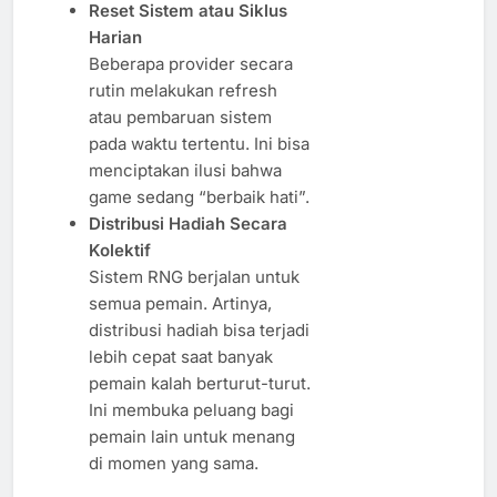
Reset Sistem atau Siklus
Harian
Beberapa provider secara
rutin melakukan refresh
atau pembaruan sistem
pada waktu tertentu. Ini bisa
menciptakan ilusi bahwa
game sedang “berbaik hati”.
Distribusi Hadiah Secara
Kolektif
Sistem RNG berjalan untuk
semua pemain. Artinya,
distribusi hadiah bisa terjadi
lebih cepat saat banyak
pemain kalah berturut-turut.
Ini membuka peluang bagi
pemain lain untuk menang
di momen yang sama.