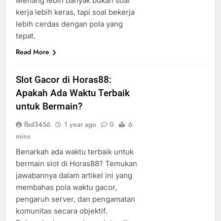
Menang lebih banyak bukan soal
kerja lebih keras, tapi soal bekerja
lebih cerdas dengan pola yang
tepat.
Read More
Slot Gacor di Horas88:
Apakah Ada Waktu Terbaik
untuk Bermain?
fbd3456
1 year ago
0
6
mins
Benarkah ada waktu terbaik untuk
bermain slot di Horas88? Temukan
jawabannya dalam artikel ini yang
membahas pola waktu gacor,
pengaruh server, dan pengamatan
komunitas secara objektif.