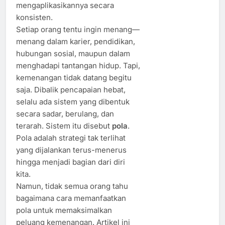
mengaplikasikannya secara
konsisten.
Setiap orang tentu ingin menang—
menang dalam karier, pendidikan,
hubungan sosial, maupun dalam
menghadapi tantangan hidup. Tapi,
kemenangan tidak datang begitu
saja. Dibalik pencapaian hebat,
selalu ada sistem yang dibentuk
secara sadar, berulang, dan
terarah. Sistem itu disebut
pola
.
Pola adalah strategi tak terlihat
yang dijalankan terus-menerus
hingga menjadi bagian dari diri
kita.
Namun, tidak semua orang tahu
bagaimana cara memanfaatkan
pola untuk memaksimalkan
peluang kemenangan. Artikel ini