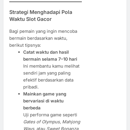
Strategi Menghadapi Pola
Waktu Slot Gacor
Bagi pemain yang ingin mencoba
bermain berdasarkan waktu,
berikut tipsnya:
Catat waktu dan hasil
bermain selama 7–10 hari
Ini membantu kamu melihat
sendiri jam yang paling
efektif berdasarkan data
pribadi.
Mainkan game yang
bervariasi di waktu
berbeda
Uji performa game seperti
Gates of Olympus
,
Mahjong
Ways
, atau
Sweet Bonanza