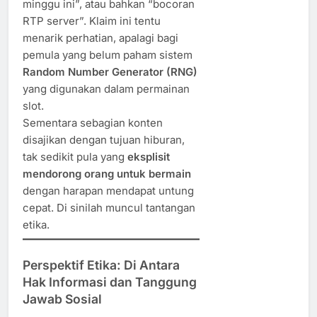
minggu ini”, atau bahkan “bocoran
RTP server”. Klaim ini tentu
menarik perhatian, apalagi bagi
pemula yang belum paham sistem
Random Number Generator (RNG)
yang digunakan dalam permainan
slot.
Sementara sebagian konten
disajikan dengan tujuan hiburan,
tak sedikit pula yang
eksplisit
mendorong orang untuk bermain
dengan harapan mendapat untung
cepat. Di sinilah muncul tantangan
etika.
Perspektif Etika: Di Antara
Hak Informasi dan Tanggung
Jawab Sosial