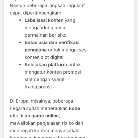
Namun beberapa langkah regulatif
dapat dipertimbangkan:
Labelisasi konten
yang
mengandung unsur
permainan berisiko
Batas usia dan verifikasi
pengguna
untuk mengakses
konten slot digital
Kebijakan platform
untuk
mengatur konten promosi
slot dengan syarat
transparansi
Di Eropa, misalnya, beberapa
negara sudah menerapkan
kode
etik iklan game online
,
mewajibkan penjelasan risiko dan
mencegah konten menyesatkan.
Indonesia dan negara berkembang