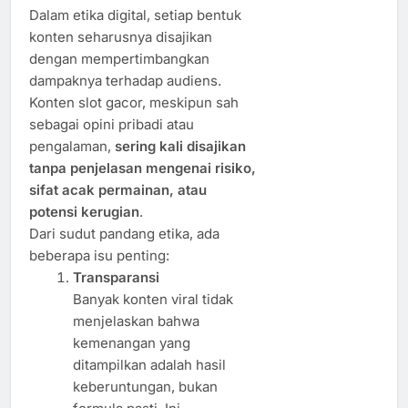
Dalam etika digital, setiap bentuk
konten seharusnya disajikan
dengan mempertimbangkan
dampaknya terhadap audiens.
Konten slot gacor, meskipun sah
sebagai opini pribadi atau
pengalaman,
sering kali disajikan
tanpa penjelasan mengenai risiko,
sifat acak permainan, atau
potensi kerugian
.
Dari sudut pandang etika, ada
beberapa isu penting:
Transparansi
Banyak konten viral tidak
menjelaskan bahwa
kemenangan yang
ditampilkan adalah hasil
keberuntungan, bukan