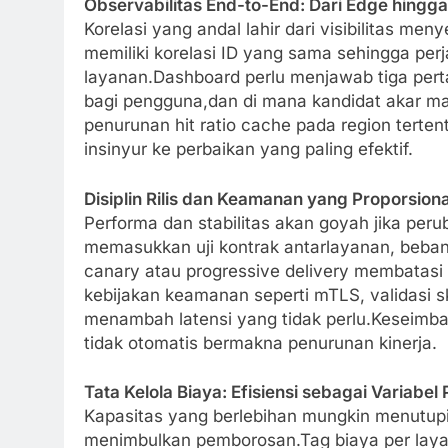
Observabilitas End-to-End: Dari Edge hingg
Korelasi yang andal lahir dari visibilitas men
memiliki korelasi ID yang sama sehingga perj
layanan.Dashboard perlu menjawab tiga per
bagi pengguna,dan di mana kandidat akar m
penurunan hit ratio cache pada region terte
insinyur ke perbaikan yang paling efektif.
Disiplin Rilis dan Keamanan yang Proporsiona
Performa dan stabilitas akan goyah jika per
memasukkan uji kontrak antarlayanan, beban s
canary atau progressive delivery membatasi 
kebijakan keamanan seperti mTLS, validasi s
menambah latensi yang tidak perlu.Keseimban
tidak otomatis bermakna penurunan kinerja.
Tata Kelola Biaya: Efisiensi sebagai Variabel
Kapasitas yang berlebihan mungkin menutupi k
menimbulkan pemborosan.Tag biaya per layan