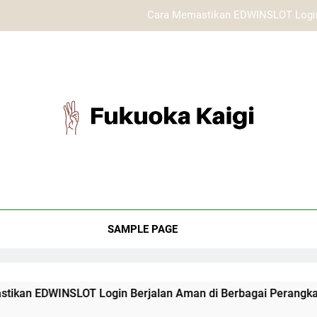
Cara Memastikan EDWINSLOT Login 
Login Edwinslot Alternatif sebagai Pilihan
Panduan Lebah4D Login di Andr
Langkah Memastikan TIARA4D L
Cara Memastikan EDWINSLOT Login 
Login Edwinslot Alternatif sebagai Pilihan
uoka Kaigi
empat Meeting Yang Ideal Di Fukuoka Kaigi.
Panduan Lebah4D Login di Andr
SAMPLE PAGE
SLOT Login Berjalan Aman di Berbagai Perangkat
Logi
2 Mon