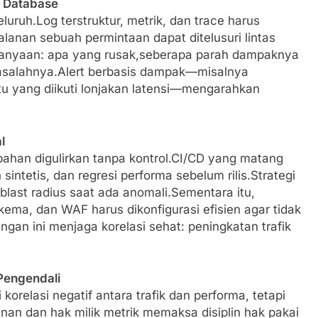
a Database
yeluruh.Log terstruktur, metrik, dan trace harus
alanan sebuah permintaan dapat ditelusuri lintas
tanyaan: apa yang rusak,seberapa parah dampaknya
asalahnya.Alert berbasis dampak—misalnya
ntu yang diikuti lonjakan latensi—mengarahkan
l
ubahan digulirkan tanpa kontrol.CI/CD yang matang
intetis, dan regresi performa sebelum rilis.Strategi
blast radius saat ada anomali.Sementara itu,
kema, dan WAF harus dikonfigurasi efisien agar tidak
gan ini menjaga korelasi sehat: peningkatan trafik
 Pengendali
orelasi negatif antara trafik dan performa, tetapi
an dan hak milik metrik memaksa disiplin hak pakai