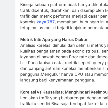
Kinerja sebuah platform tidak hanya ditentuk
trafik dibentuk, diarahkan, dan diserap oleh 
trafik dan metrik performa menjadi dasar pe
konteks
kaya 787
, memahami hubungan ini
tetap mulus meski terjadi lonjakan permintaa
Metrik Inti: Apa yang Harus Diukur
Analisis korelasi dimulai dari definisi metr
kualitas pengalaman pada ekor distribusi, s
layanan di bawah beban.Error rate dan timeo
hilir.Pada lapisan data, metrik seperti query p
dan panjang antrean koneksi memberikan sin
pengguna.Mengukur hanya CPU atau memori 
langsung bagi kenyamanan pengguna.
Korelasi vs Kausalitas: Menghindari Kesimp
Lonjakan trafik yang berbarengan dengan nai
trafik itu sendiri.Bisa saja terdapat faktor la