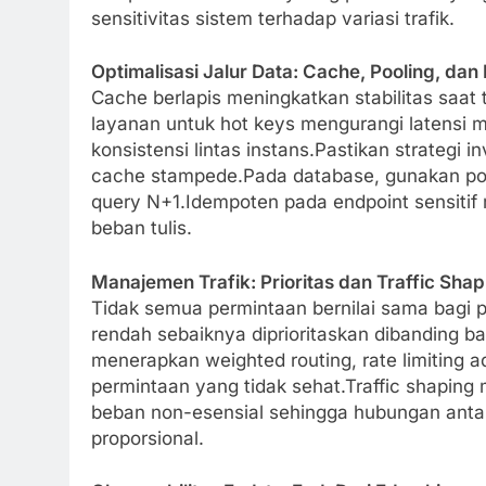
sensitivitas sistem terhadap variasi trafik.
Optimalisasi Jalur Data: Cache, Pooling, da
Cache berlapis meningkatkan stabilitas saat
layanan untuk hot keys mengurangi latensi m
konsistensi lintas instans.Pastikan strategi 
cache stampede.Pada database, gunakan pooli
query N+1.Idempoten pada endpoint sensitif
beban tulis.
Manajemen Trafik: Prioritas dan Traffic Shap
Tidak semua permintaan bernilai sama bagi 
rendah sebaiknya diprioritaskan dibanding bat
menerapkan weighted routing, rate limiting a
permintaan yang tidak sehat.Traffic shaping 
beban non-esensial sehingga hubungan antara
proporsional.