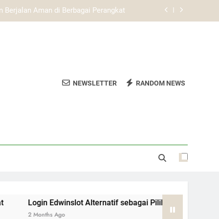
Berjalan Aman di Berbagai Perangkat
 Akses Tambahan yang Aman dan Praktis
oid dan iOS dengan Akses Lebih Aman
ink Alternatif yang Digunakan Sesuai
NEWSLETTER
RANDOM NEWS
Berjalan Aman di Berbagai Perangkat
 Akses Tambahan yang Aman dan Praktis
oid dan iOS dengan Akses Lebih Aman
n Edwinslot Alternatif sebagai Pilihan Akses Tambahan yang 
ths Ago