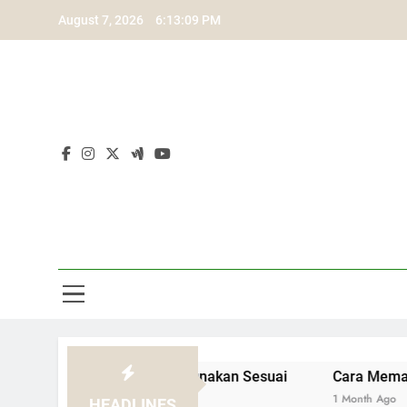
Skip
August 7, 2026
6:13:10 PM
to
content
Fuk
Temukan T
ernatif yang Digunakan Sesuai
Cara Memastikan EDWIN
1 Month Ago
HEADLINES