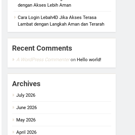
dengan Akses Lebih Aman
Cara Login Lebah4D Jika Akses Terasa
Lambat dengan Langkah Aman dan Terarah
Recent Comments
A WordPress Commenter
on
Hello world!
Archives
July 2026
June 2026
May 2026
April 2026