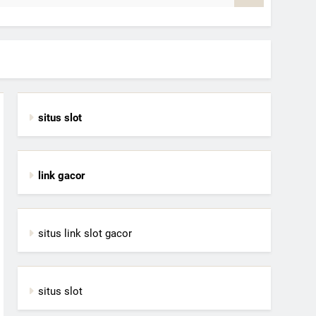
situs slot
link gacor
situs link slot gacor
situs slot