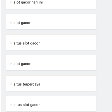
slot gacor hari ini
slot gacor
situs slot gacor
slot gacor
situs terpercaya
situs slot gacor