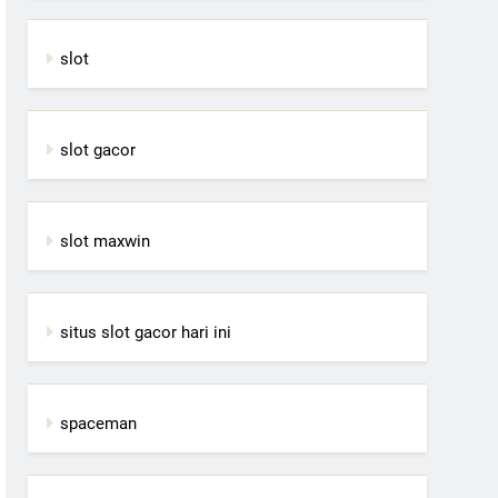
slot
slot gacor
slot maxwin
situs slot gacor hari ini
spaceman