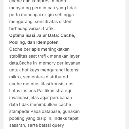
cache dan kompresi modern
menyaring permintaan yang tidak
perlu mencapai origin sehingga
mengurangi sensitivitas sistem
terhadap variasi trafik.
Optimalisasi Jalur Data: Cache,
Pooling, dan Idempoten
Cache berlapis meningkatkan
stabilitas saat trafik menekan layer
data.Cache in-memory per layanan
untuk hot keys mengurangi latensi
mikro, sementara distributed
cache memfasilitasi konsistensi
lintas instans.Pastikan strategi
invalidasi jelas agar perubahan
data tidak menimbulkan cache
stampede.Pada database, gunakan
pooling yang disiplin, indeks tepat
sasaran, serta batasi query