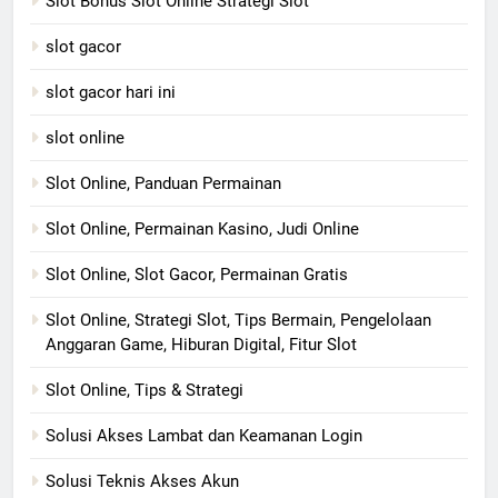
Slot Bonus Slot Online Strategi Slot
slot gacor
slot gacor hari ini
slot online
Slot Online, Panduan Permainan
Slot Online, Permainan Kasino, Judi Online
Slot Online, Slot Gacor, Permainan Gratis
Slot Online, Strategi Slot, Tips Bermain, Pengelolaan
Anggaran Game, Hiburan Digital, Fitur Slot
Slot Online, Tips & Strategi
Solusi Akses Lambat dan Keamanan Login
Solusi Teknis Akses Akun