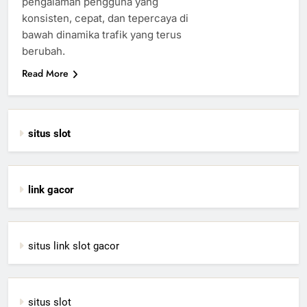
pengalaman pengguna yang
konsisten, cepat, dan tepercaya di
bawah dinamika trafik yang terus
berubah.
Read More
situs slot
link gacor
situs link slot gacor
situs slot