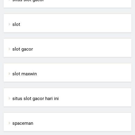
slot
slot gacor
slot maxwin
situs slot gacor hari ini
spaceman