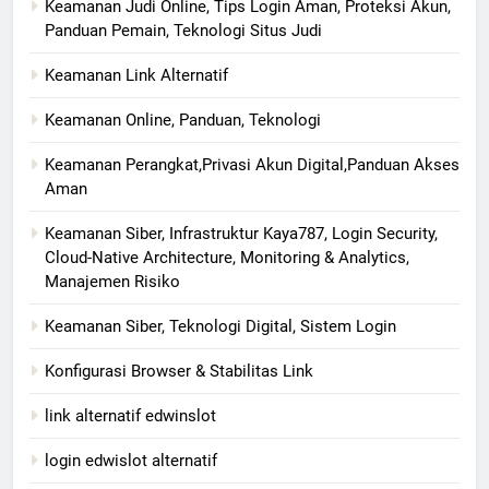
Keamanan Judi Online, Tips Login Aman, Proteksi Akun,
Panduan Pemain, Teknologi Situs Judi
Keamanan Link Alternatif
Keamanan Online, Panduan, Teknologi
Keamanan Perangkat,Privasi Akun Digital,Panduan Akses
Aman
Keamanan Siber, Infrastruktur Kaya787, Login Security,
Cloud-Native Architecture, Monitoring & Analytics,
Manajemen Risiko
Keamanan Siber, Teknologi Digital, Sistem Login
Konfigurasi Browser & Stabilitas Link
link alternatif edwinslot
login edwislot alternatif