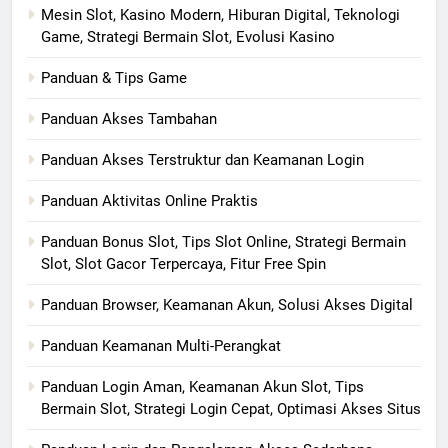
Mesin Slot, Kasino Modern, Hiburan Digital, Teknologi
Game, Strategi Bermain Slot, Evolusi Kasino
Panduan & Tips Game
Panduan Akses Tambahan
Panduan Akses Terstruktur dan Keamanan Login
Panduan Aktivitas Online Praktis
Panduan Bonus Slot, Tips Slot Online, Strategi Bermain
Slot, Slot Gacor Terpercaya, Fitur Free Spin
Panduan Browser, Keamanan Akun, Solusi Akses Digital
Panduan Keamanan Multi-Perangkat
Panduan Login Aman, Keamanan Akun Slot, Tips
Bermain Slot, Strategi Login Cepat, Optimasi Akses Situs