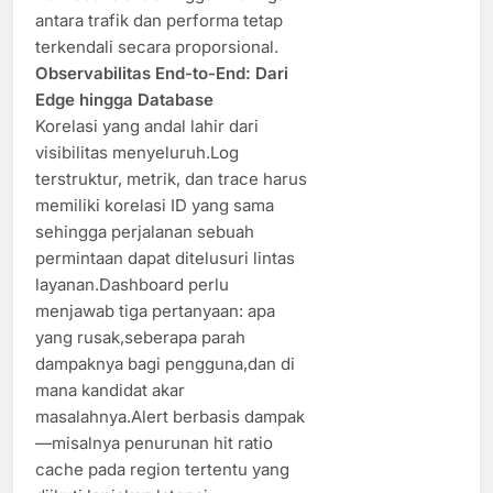
antara trafik dan performa tetap
terkendali secara proporsional.
Observabilitas End-to-End: Dari
Edge hingga Database
Korelasi yang andal lahir dari
visibilitas menyeluruh.Log
terstruktur, metrik, dan trace harus
memiliki korelasi ID yang sama
sehingga perjalanan sebuah
permintaan dapat ditelusuri lintas
layanan.Dashboard perlu
menjawab tiga pertanyaan: apa
yang rusak,seberapa parah
dampaknya bagi pengguna,dan di
mana kandidat akar
masalahnya.Alert berbasis dampak
—misalnya penurunan hit ratio
cache pada region tertentu yang