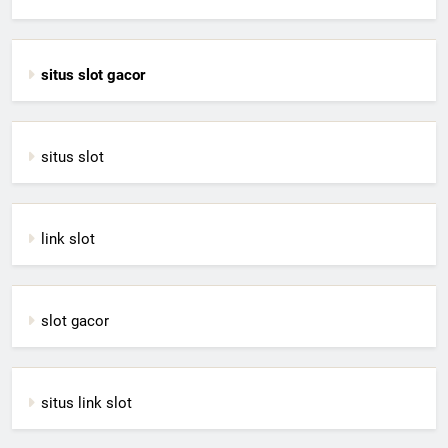
situs slot gacor
situs slot
link slot
slot gacor
situs link slot