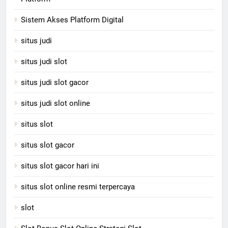
Sistem Akses Platform Digital
situs judi
situs judi slot
situs judi slot gacor
situs judi slot online
situs slot
situs slot gacor
situs slot gacor hari ini
situs slot online resmi terpercaya
slot