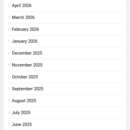
April 2026
March 2026
February 2026
January 2026
December 2025
November 2025
October 2025
September 2025
August 2025
July 2025
June 2025