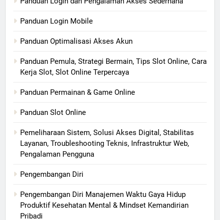
Panduan Login dan Pengalaman Akses Sederhana
Panduan Login Mobile
Panduan Optimalisasi Akses Akun
Panduan Pemula, Strategi Bermain, Tips Slot Online, Cara
Kerja Slot, Slot Online Terpercaya
Panduan Permainan & Game Online
Panduan Slot Online
Pemeliharaan Sistem, Solusi Akses Digital, Stabilitas
Layanan, Troubleshooting Teknis, Infrastruktur Web,
Pengalaman Pengguna
Pengembangan Diri
Pengembangan Diri Manajemen Waktu Gaya Hidup
Produktif Kesehatan Mental & Mindset Kemandirian
Pribadi