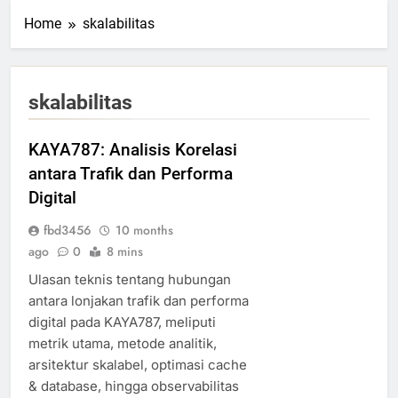
Home
skalabilitas
skalabilitas
KAYA787: Analisis Korelasi
antara Trafik dan Performa
Digital
fbd3456
10 months
ago
0
8 mins
Ulasan teknis tentang hubungan
antara lonjakan trafik dan performa
digital pada KAYA787, meliputi
metrik utama, metode analitik,
arsitektur skalabel, optimasi cache
& database, hingga observabilitas