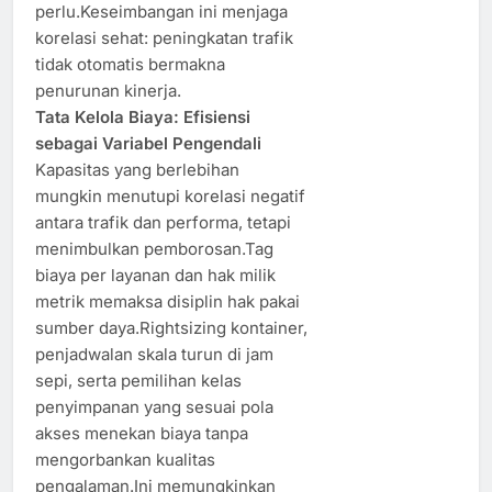
perlu.Keseimbangan ini menjaga
korelasi sehat: peningkatan trafik
tidak otomatis bermakna
penurunan kinerja.
Tata Kelola Biaya: Efisiensi
sebagai Variabel Pengendali
Kapasitas yang berlebihan
mungkin menutupi korelasi negatif
antara trafik dan performa, tetapi
menimbulkan pemborosan.Tag
biaya per layanan dan hak milik
metrik memaksa disiplin hak pakai
sumber daya.Rightsizing kontainer,
penjadwalan skala turun di jam
sepi, serta pemilihan kelas
penyimpanan yang sesuai pola
akses menekan biaya tanpa
mengorbankan kualitas
pengalaman.Ini memungkinkan