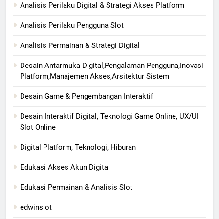
Analisis Perilaku Digital & Strategi Akses Platform
Analisis Perilaku Pengguna Slot
Analisis Permainan & Strategi Digital
Desain Antarmuka Digital,Pengalaman Pengguna,Inovasi
Platform,Manajemen Akses,Arsitektur Sistem
Desain Game & Pengembangan Interaktif
Desain Interaktif Digital, Teknologi Game Online, UX/UI
Slot Online
Digital Platform, Teknologi, Hiburan
Edukasi Akses Akun Digital
Edukasi Permainan & Analisis Slot
edwinslot