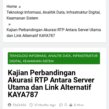
Home
Teknologi Informasi, Analitik Data, Infrastruktur Digital,
Keamanan Sistem
Kajian Perbandingan Akurasi RTP Antara Server Utama
dan Link Alternatif KAYA787
TEKNOLOGI INFORMASI, ANALITIK DATA, INFRASTRUKTUR
DIGITAL, KEAMANAN SISTEM
Kajian Perbandingan
Akurasi RTP Antara Server
Utama dan Link Alternatif
KAYA787
0
Fbd3456
10 Months Ago
8 Mins