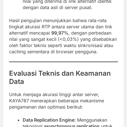
nilai yang diterima di link alternatif identik
dengan data asli di server pusat.
Hasil pengujian menunjukkan bahwa rata-rata
tingkat akurasi RTP antara server utama dan link
alternatif mencapai
99,97%
, dengan perbedaan
nilai yang sangat kecil (<0,03%) yang disebabkan
oleh faktor teknis seperti waktu sinkronisasi atau
caching sementara di browser pengguna.
Evaluasi Teknis dan Keamanan
Data
Untuk menjaga akurasi tinggi antar server,
KAYA787 menerapkan beberapa mekanisme
pengamanan dan optimasi berikut:
Data Replication Engine:
Menggunakan
teknologi
asynchronous replication
untuk