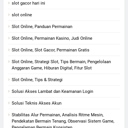
slot gacor hari ini
slot online
Slot Online, Panduan Permainan
Slot Online, Permainan Kasino, Judi Online
Slot Online, Slot Gacor, Permainan Gratis
Slot Online, Strategi Slot, Tips Bermain, Pengelolaan
Anggaran Game, Hiburan Digital, Fitur Slot
Slot Online, Tips & Strategi
Solusi Akses Lambat dan Keamanan Login
Solusi Teknis Akses Akun
Stabilitas Alur Permainan, Analisis Ritme Mesin,
Pendekatan Bermain Tenang, Observasi Sistem Game,
Pengalaman Bermain Konsisten