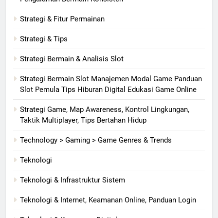
Strategi & Fitur Permainan
Strategi & Tips
Strategi Bermain & Analisis Slot
Strategi Bermain Slot Manajemen Modal Game Panduan
Slot Pemula Tips Hiburan Digital Edukasi Game Online
Strategi Game, Map Awareness, Kontrol Lingkungan,
Taktik Multiplayer, Tips Bertahan Hidup
Technology > Gaming > Game Genres & Trends
Teknologi
Teknologi & Infrastruktur Sistem
Teknologi & Internet, Keamanan Online, Panduan Login