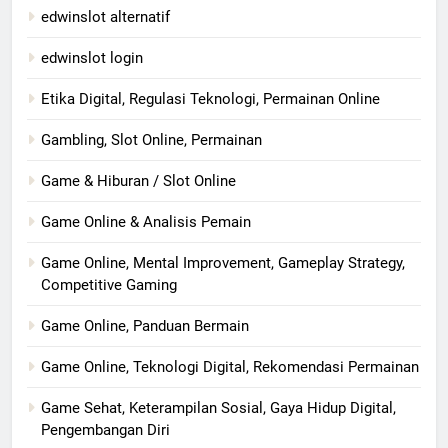
edwinslot alternatif
edwinslot login
Etika Digital, Regulasi Teknologi, Permainan Online
Gambling, Slot Online, Permainan
Game & Hiburan / Slot Online
Game Online & Analisis Pemain
Game Online, Mental Improvement, Gameplay Strategy,
Competitive Gaming
Game Online, Panduan Bermain
Game Online, Teknologi Digital, Rekomendasi Permainan
Game Sehat, Keterampilan Sosial, Gaya Hidup Digital,
Pengembangan Diri