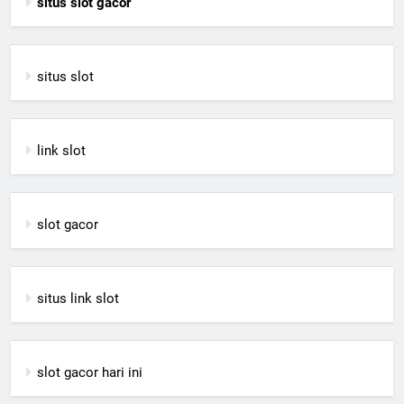
situs slot gacor
situs slot
link slot
slot gacor
situs link slot
slot gacor hari ini