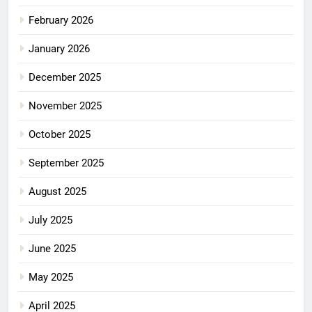
February 2026
January 2026
December 2025
November 2025
October 2025
September 2025
August 2025
July 2025
June 2025
May 2025
April 2025