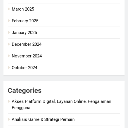
March 2025
February 2025
January 2025
December 2024
November 2024
October 2024
Categories
Akses Platform Digital, Layanan Online, Pengalaman
Pengguna
Analisis Game & Strategi Pemain