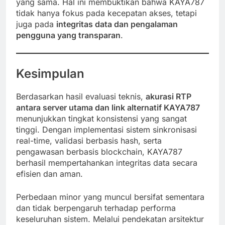
yang sama. Hal ini membuktikan bahwa KAYA787
tidak hanya fokus pada kecepatan akses, tetapi
juga pada
integritas data dan pengalaman
pengguna yang transparan
.
Kesimpulan
Berdasarkan hasil evaluasi teknis,
akurasi RTP
antara server utama dan link alternatif KAYA787
menunjukkan tingkat konsistensi yang sangat
tinggi. Dengan implementasi sistem sinkronisasi
real-time, validasi berbasis hash, serta
pengawasan berbasis blockchain, KAYA787
berhasil mempertahankan integritas data secara
efisien dan aman.
Perbedaan minor yang muncul bersifat sementara
dan tidak berpengaruh terhadap performa
keseluruhan sistem. Melalui pendekatan arsitektur