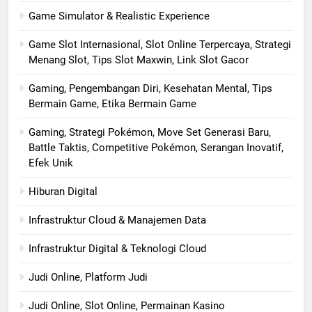
Game Simulator & Realistic Experience
Game Slot Internasional, Slot Online Terpercaya, Strategi
Menang Slot, Tips Slot Maxwin, Link Slot Gacor
Gaming, Pengembangan Diri, Kesehatan Mental, Tips
Bermain Game, Etika Bermain Game
Gaming, Strategi Pokémon, Move Set Generasi Baru,
Battle Taktis, Competitive Pokémon, Serangan Inovatif,
Efek Unik
Hiburan Digital
Infrastruktur Cloud & Manajemen Data
Infrastruktur Digital & Teknologi Cloud
Judi Online, Platform Judi
Judi Online, Slot Online, Permainan Kasino