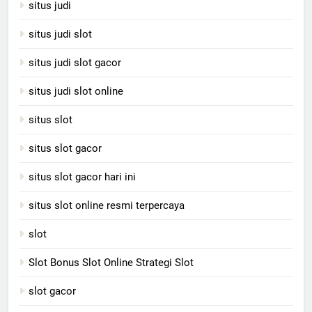
situs judi
situs judi slot
situs judi slot gacor
situs judi slot online
situs slot
situs slot gacor
situs slot gacor hari ini
situs slot online resmi terpercaya
slot
Slot Bonus Slot Online Strategi Slot
slot gacor