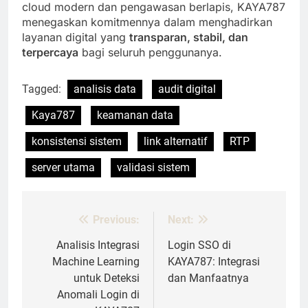
cloud modern dan pengawasan berlapis, KAYA787
menegaskan komitmennya dalam menghadirkan
layanan digital yang
transparan, stabil, dan
terpercaya
bagi seluruh penggunanya.
Tagged:
analisis data
audit digital
Kaya787
keamanan data
konsistensi sistem
link alternatif
RTP
server utama
validasi sistem
Previous:
Next:
Post
navigation
Analisis Integrasi
Login SSO di
Machine Learning
KAYA787: Integrasi
untuk Deteksi
dan Manfaatnya
Anomali Login di