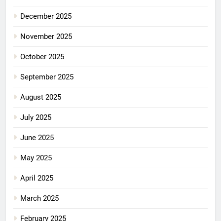
December 2025
November 2025
October 2025
September 2025
August 2025
July 2025
June 2025
May 2025
April 2025
March 2025
February 2025