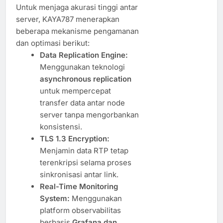
Untuk menjaga akurasi tinggi antar
server, KAYA787 menerapkan
beberapa mekanisme pengamanan
dan optimasi berikut:
Data Replication Engine:
Menggunakan teknologi
asynchronous replication
untuk mempercepat
transfer data antar node
server tanpa mengorbankan
konsistensi.
TLS 1.3 Encryption:
Menjamin data RTP tetap
terenkripsi selama proses
sinkronisasi antar link.
Real-Time Monitoring
System:
Menggunakan
platform observabilitas
berbasis
Grafana dan