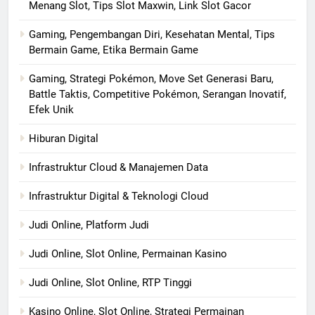
Menang Slot, Tips Slot Maxwin, Link Slot Gacor
Gaming, Pengembangan Diri, Kesehatan Mental, Tips
Bermain Game, Etika Bermain Game
Gaming, Strategi Pokémon, Move Set Generasi Baru,
Battle Taktis, Competitive Pokémon, Serangan Inovatif,
Efek Unik
Hiburan Digital
Infrastruktur Cloud & Manajemen Data
Infrastruktur Digital & Teknologi Cloud
Judi Online, Platform Judi
Judi Online, Slot Online, Permainan Kasino
Judi Online, Slot Online, RTP Tinggi
Kasino Online, Slot Online, Strategi Permainan