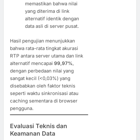
memastikan bahwa nilai
yang diterima di link
alternatif identik dengan
data asli di server pusat.
Hasil pengujian menunjukkan
bahwa rata-rata tingkat akurasi
RTP antara server utama dan link
alternatif mencapai
99,97%
,
dengan perbedaan nilai yang
sangat kecil (<0,03%) yang
disebabkan oleh faktor teknis
seperti waktu sinkronisasi atau
caching sementara di browser
pengguna.
Evaluasi Teknis dan
Keamanan Data