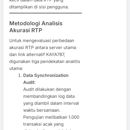
ditampilkan di sisi pengguna.
Metodologi Analisis
Akurasi RTP
Untuk mengevaluasi perbedaan
akurasi RTP antara server utama
dan link alternatif KAYA787,
digunakan tiga pendekatan analitis
utama:
Data Synchronization
Audit:
Audit dilakukan dengan
membandingkan log data
yang diambil dalam interval
waktu bersamaan.
Pengujian melibatkan 1.000
transaksi acak yang