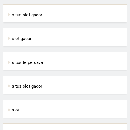
situs slot gacor
slot gacor
situs terpercaya
situs slot gacor
slot