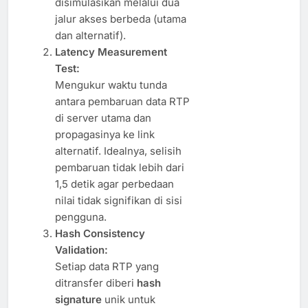
disimulasikan melalui dua
jalur akses berbeda (utama
dan alternatif).
Latency Measurement
Test:
Mengukur waktu tunda
antara pembaruan data RTP
di server utama dan
propagasinya ke link
alternatif. Idealnya, selisih
pembaruan tidak lebih dari
1,5 detik agar perbedaan
nilai tidak signifikan di sisi
pengguna.
Hash Consistency
Validation:
Setiap data RTP yang
ditransfer diberi
hash
signature
unik untuk