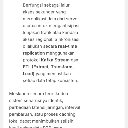
Berfungsi sebagai jalur
akses sekunder yang
mereplikasi data dari server
utama untuk mengantisipasi
lonjakan trafik atau kendala
akses regional. Sinkronisasi
dilakukan secara
real-time
replication
menggunakan
protokol
Kafka Stream
dan
ETL (Extract, Transform,
Load)
yang memastikan
setiap data tetap konsisten.
Meskipun secara teori kedua
sistem seharusnya identik,
perbedaan latensi jaringan, interval
pembaruan, atau proses caching
lokal dapat menimbulkan selisih
kecil dalam data RTP yang