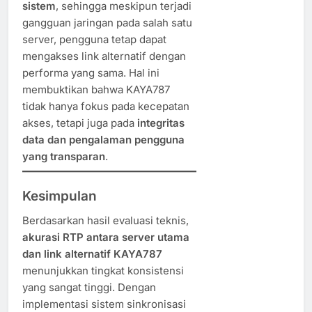
sistem
, sehingga meskipun terjadi
gangguan jaringan pada salah satu
server, pengguna tetap dapat
mengakses link alternatif dengan
performa yang sama. Hal ini
membuktikan bahwa KAYA787
tidak hanya fokus pada kecepatan
akses, tetapi juga pada
integritas
data dan pengalaman pengguna
yang transparan
.
Kesimpulan
Berdasarkan hasil evaluasi teknis,
akurasi RTP antara server utama
dan link alternatif KAYA787
menunjukkan tingkat konsistensi
yang sangat tinggi. Dengan
implementasi sistem sinkronisasi