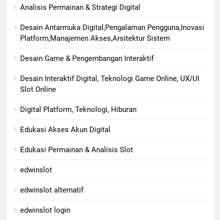
Analisis Permainan & Strategi Digital
Desain Antarmuka Digital,Pengalaman Pengguna,Inovasi
Platform,Manajemen Akses,Arsitektur Sistem
Desain Game & Pengembangan Interaktif
Desain Interaktif Digital, Teknologi Game Online, UX/UI
Slot Online
Digital Platform, Teknologi, Hiburan
Edukasi Akses Akun Digital
Edukasi Permainan & Analisis Slot
edwinslot
edwinslot alternatif
edwinslot login