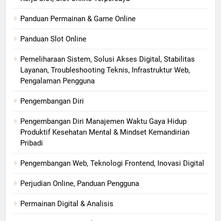
Panduan Permainan & Game Online
Panduan Slot Online
Pemeliharaan Sistem, Solusi Akses Digital, Stabilitas
Layanan, Troubleshooting Teknis, Infrastruktur Web,
Pengalaman Pengguna
Pengembangan Diri
Pengembangan Diri Manajemen Waktu Gaya Hidup
Produktif Kesehatan Mental & Mindset Kemandirian
Pribadi
Pengembangan Web, Teknologi Frontend, Inovasi Digital
Perjudian Online, Panduan Pengguna
Permainan Digital & Analisis