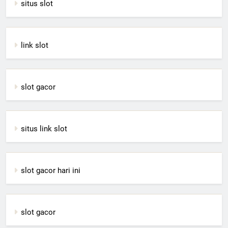
situs slot
link slot
slot gacor
situs link slot
slot gacor hari ini
slot gacor