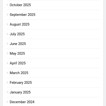
October 2025
September 2025
August 2025
July 2025
June 2025
May 2025
April 2025
March 2025
February 2025
January 2025
December 2024