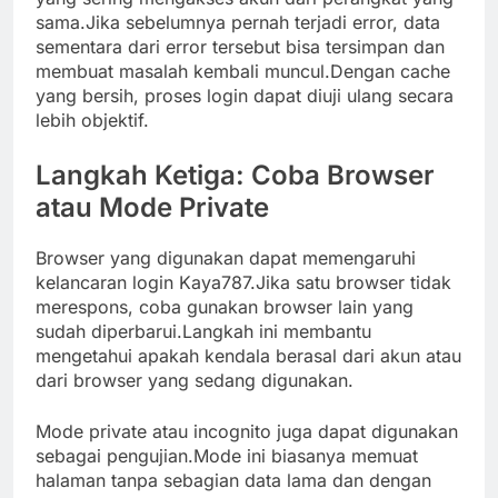
sama.Jika sebelumnya pernah terjadi error, data
sementara dari error tersebut bisa tersimpan dan
membuat masalah kembali muncul.Dengan cache
yang bersih, proses login dapat diuji ulang secara
lebih objektif.
Langkah Ketiga: Coba Browser
atau Mode Private
Browser yang digunakan dapat memengaruhi
kelancaran login Kaya787.Jika satu browser tidak
merespons, coba gunakan browser lain yang
sudah diperbarui.Langkah ini membantu
mengetahui apakah kendala berasal dari akun atau
dari browser yang sedang digunakan.
Mode private atau incognito juga dapat digunakan
sebagai pengujian.Mode ini biasanya memuat
halaman tanpa sebagian data lama dan dengan