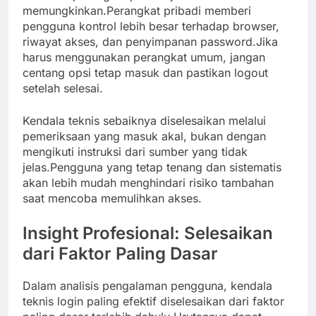
memungkinkan.Perangkat pribadi memberi
pengguna kontrol lebih besar terhadap browser,
riwayat akses, dan penyimpanan password.Jika
harus menggunakan perangkat umum, jangan
centang opsi tetap masuk dan pastikan logout
setelah selesai.
Kendala teknis sebaiknya diselesaikan melalui
pemeriksaan yang masuk akal, bukan dengan
mengikuti instruksi dari sumber yang tidak
jelas.Pengguna yang tetap tenang dan sistematis
akan lebih mudah menghindari risiko tambahan
saat mencoba memulihkan akses.
Insight Profesional: Selesaikan
dari Faktor Paling Dasar
Dalam analisis pengalaman pengguna, kendala
teknis login paling efektif diselesaikan dari faktor