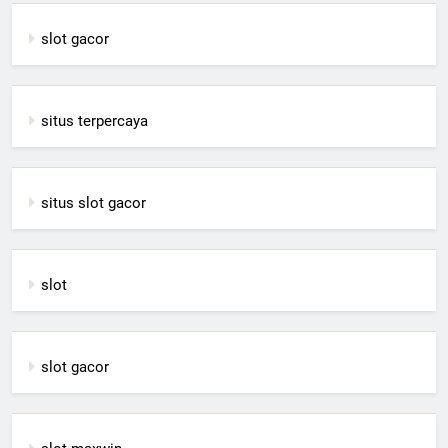
slot gacor
situs terpercaya
situs slot gacor
slot
slot gacor