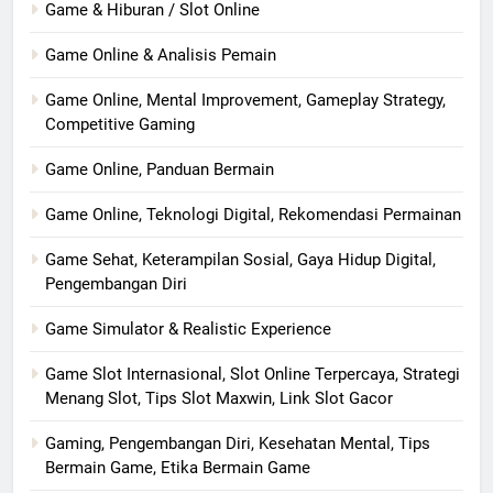
Game & Hiburan / Slot Online
Game Online & Analisis Pemain
Game Online, Mental Improvement, Gameplay Strategy,
Competitive Gaming
Game Online, Panduan Bermain
Game Online, Teknologi Digital, Rekomendasi Permainan
Game Sehat, Keterampilan Sosial, Gaya Hidup Digital,
Pengembangan Diri
Game Simulator & Realistic Experience
Game Slot Internasional, Slot Online Terpercaya, Strategi
Menang Slot, Tips Slot Maxwin, Link Slot Gacor
Gaming, Pengembangan Diri, Kesehatan Mental, Tips
Bermain Game, Etika Bermain Game