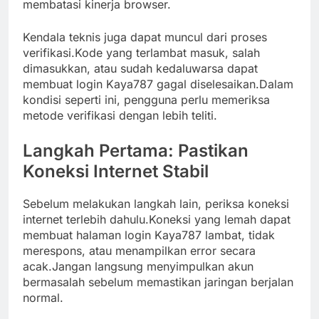
membatasi kinerja browser.
Kendala teknis juga dapat muncul dari proses
verifikasi.Kode yang terlambat masuk, salah
dimasukkan, atau sudah kedaluwarsa dapat
membuat login Kaya787 gagal diselesaikan.Dalam
kondisi seperti ini, pengguna perlu memeriksa
metode verifikasi dengan lebih teliti.
Langkah Pertama: Pastikan
Koneksi Internet Stabil
Sebelum melakukan langkah lain, periksa koneksi
internet terlebih dahulu.Koneksi yang lemah dapat
membuat halaman login Kaya787 lambat, tidak
merespons, atau menampilkan error secara
acak.Jangan langsung menyimpulkan akun
bermasalah sebelum memastikan jaringan berjalan
normal.