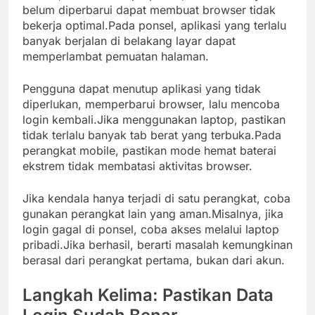
belum diperbarui dapat membuat browser tidak
bekerja optimal.Pada ponsel, aplikasi yang terlalu
banyak berjalan di belakang layar dapat
memperlambat pemuatan halaman.
Pengguna dapat menutup aplikasi yang tidak
diperlukan, memperbarui browser, lalu mencoba
login kembali.Jika menggunakan laptop, pastikan
tidak terlalu banyak tab berat yang terbuka.Pada
perangkat mobile, pastikan mode hemat baterai
ekstrem tidak membatasi aktivitas browser.
Jika kendala hanya terjadi di satu perangkat, coba
gunakan perangkat lain yang aman.Misalnya, jika
login gagal di ponsel, coba akses melalui laptop
pribadi.Jika berhasil, berarti masalah kemungkinan
berasal dari perangkat pertama, bukan dari akun.
Langkah Kelima: Pastikan Data