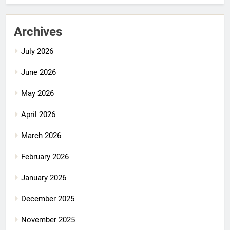
Archives
July 2026
June 2026
May 2026
April 2026
March 2026
February 2026
January 2026
December 2025
November 2025