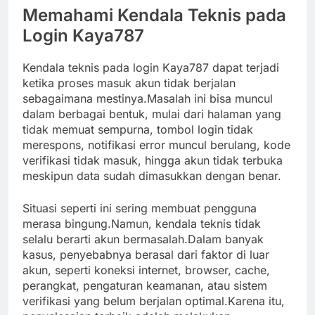
Memahami Kendala Teknis pada
Login Kaya787
Kendala teknis pada login Kaya787 dapat terjadi
ketika proses masuk akun tidak berjalan
sebagaimana mestinya.Masalah ini bisa muncul
dalam berbagai bentuk, mulai dari halaman yang
tidak memuat sempurna, tombol login tidak
merespons, notifikasi error muncul berulang, kode
verifikasi tidak masuk, hingga akun tidak terbuka
meskipun data sudah dimasukkan dengan benar.
Situasi seperti ini sering membuat pengguna
merasa bingung.Namun, kendala teknis tidak
selalu berarti akun bermasalah.Dalam banyak
kasus, penyebabnya berasal dari faktor di luar
akun, seperti koneksi internet, browser, cache,
perangkat, pengaturan keamanan, atau sistem
verifikasi yang belum berjalan optimal.Karena itu,