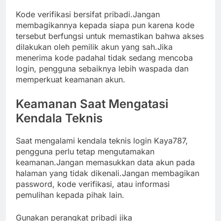
Kode verifikasi bersifat pribadi.Jangan
membagikannya kepada siapa pun karena kode
tersebut berfungsi untuk memastikan bahwa akses
dilakukan oleh pemilik akun yang sah.Jika
menerima kode padahal tidak sedang mencoba
login, pengguna sebaiknya lebih waspada dan
memperkuat keamanan akun.
Keamanan Saat Mengatasi
Kendala Teknis
Saat mengalami kendala teknis login Kaya787,
pengguna perlu tetap mengutamakan
keamanan.Jangan memasukkan data akun pada
halaman yang tidak dikenali.Jangan membagikan
password, kode verifikasi, atau informasi
pemulihan kepada pihak lain.
Gunakan perangkat pribadi jika