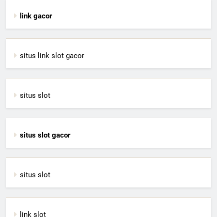
link gacor
situs link slot gacor
situs slot
situs slot gacor
situs slot
link slot