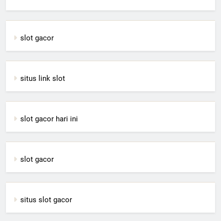
slot gacor
situs link slot
slot gacor hari ini
slot gacor
situs slot gacor