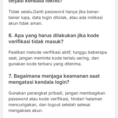
terjadi kendala teknis?
Tidak selalu.Ganti password hanya jika benar-
benar lupa, data login ditolak, atau ada indikasi
akun tidak aman.
6. Apa yang harus dilakukan jika kode
verifikasi tidak masuk?
Pastikan metode verifikasi aktif, tunggu beberapa
saat, jangan meminta kode terlalu sering, dan
gunakan kode terbaru yang diterima.
7. Bagaimana menjaga keamanan saat
mengatasi kendala login?
Gunakan perangkat pribadi, jangan membagikan
password atau kode verifikasi, hindari halaman
mencurigakan, dan logout setelah selesai
mengakses akun.