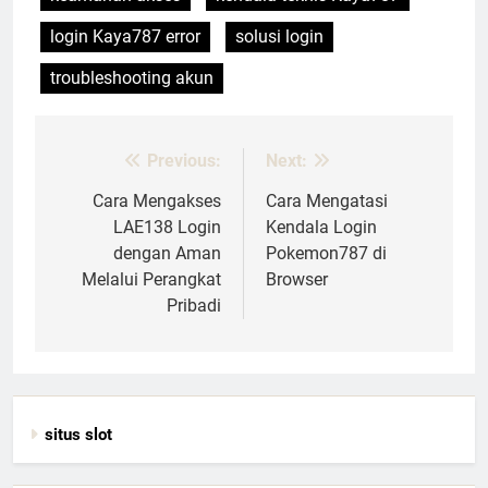
login Kaya787 error
solusi login
troubleshooting akun
Previous:
Next:
Post
navigation
Cara Mengakses
Cara Mengatasi
LAE138 Login
Kendala Login
dengan Aman
Pokemon787 di
Melalui Perangkat
Browser
Pribadi
situs slot