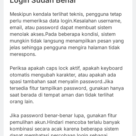
Login Sudah Benar
Meskipun kendala terlihat teknis, pengguna tetap
perlu memeriksa data login.Kesalahan username,
email, atau password dapat membuat sistem
menolak akses.Pada beberapa kondisi, sistem
mungkin tidak langsung menampilkan pesan yang
jelas sehingga pengguna mengira halaman tidak
merespons.
Periksa apakah caps lock aktif, apakah keyboard
otomatis mengubah karakter, atau apakah ada
spasi tambahan saat menyalin password.Jika
tersedia fitur tampilkan password, gunakan hanya
saat berada di tempat aman dan tidak terlihat
orang lain.
Jika password benar-benar lupa, gunakan fitur
pemulihan akun.Hindari mencoba terlalu banyak
kombinasi secara acak karena beberapa sistem
dapat membatasi percobaan login sebagai