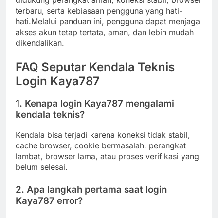
didukung perangkat aman, koneksi stabil, browser
terbaru, serta kebiasaan pengguna yang hati-
hati.Melalui panduan ini, pengguna dapat menjaga
akses akun tetap tertata, aman, dan lebih mudah
dikendalikan.
FAQ Seputar Kendala Teknis
Login Kaya787
1. Kenapa login Kaya787 mengalami
kendala teknis?
Kendala bisa terjadi karena koneksi tidak stabil,
cache browser, cookie bermasalah, perangkat
lambat, browser lama, atau proses verifikasi yang
belum selesai.
2. Apa langkah pertama saat login
Kaya787 error?