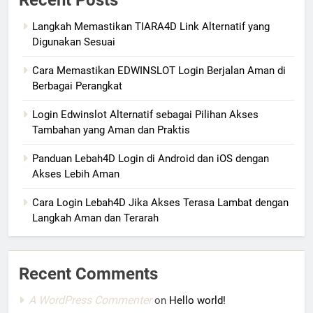
Langkah Memastikan TIARA4D Link Alternatif yang
Digunakan Sesuai
Cara Memastikan EDWINSLOT Login Berjalan Aman di
Berbagai Perangkat
Login Edwinslot Alternatif sebagai Pilihan Akses
Tambahan yang Aman dan Praktis
Panduan Lebah4D Login di Android dan iOS dengan
Akses Lebih Aman
Cara Login Lebah4D Jika Akses Terasa Lambat dengan
Langkah Aman dan Terarah
Recent Comments
A WordPress Commenter
on
Hello world!