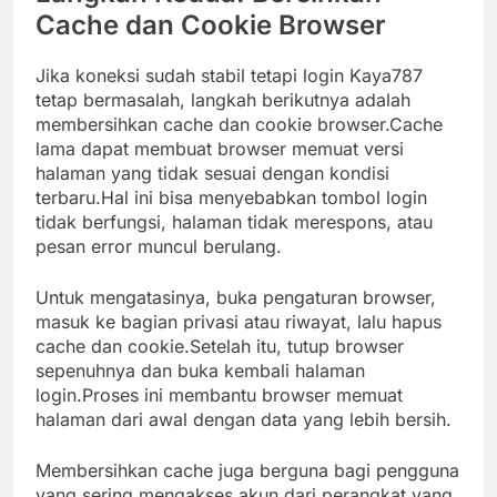
Cache dan Cookie Browser
Jika koneksi sudah stabil tetapi login Kaya787
tetap bermasalah, langkah berikutnya adalah
membersihkan cache dan cookie browser.Cache
lama dapat membuat browser memuat versi
halaman yang tidak sesuai dengan kondisi
terbaru.Hal ini bisa menyebabkan tombol login
tidak berfungsi, halaman tidak merespons, atau
pesan error muncul berulang.
Untuk mengatasinya, buka pengaturan browser,
masuk ke bagian privasi atau riwayat, lalu hapus
cache dan cookie.Setelah itu, tutup browser
sepenuhnya dan buka kembali halaman
login.Proses ini membantu browser memuat
halaman dari awal dengan data yang lebih bersih.
Membersihkan cache juga berguna bagi pengguna
yang sering mengakses akun dari perangkat yang