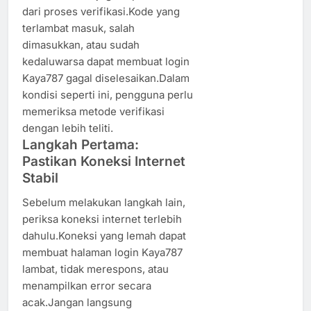
dari proses verifikasi.Kode yang
terlambat masuk, salah
dimasukkan, atau sudah
kedaluwarsa dapat membuat login
Kaya787 gagal diselesaikan.Dalam
kondisi seperti ini, pengguna perlu
memeriksa metode verifikasi
dengan lebih teliti.
Langkah Pertama:
Pastikan Koneksi Internet
Stabil
Sebelum melakukan langkah lain,
periksa koneksi internet terlebih
dahulu.Koneksi yang lemah dapat
membuat halaman login Kaya787
lambat, tidak merespons, atau
menampilkan error secara
acak.Jangan langsung