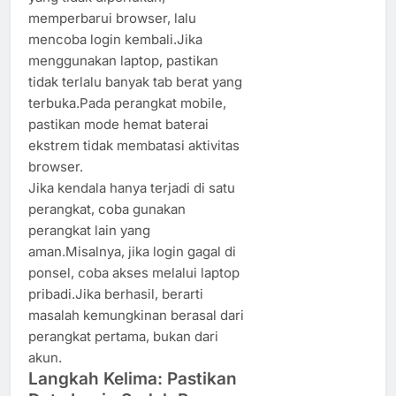
memperbarui browser, lalu
mencoba login kembali.Jika
menggunakan laptop, pastikan
tidak terlalu banyak tab berat yang
terbuka.Pada perangkat mobile,
pastikan mode hemat baterai
ekstrem tidak membatasi aktivitas
browser.
Jika kendala hanya terjadi di satu
perangkat, coba gunakan
perangkat lain yang
aman.Misalnya, jika login gagal di
ponsel, coba akses melalui laptop
pribadi.Jika berhasil, berarti
masalah kemungkinan berasal dari
perangkat pertama, bukan dari
akun.
Langkah Kelima: Pastikan