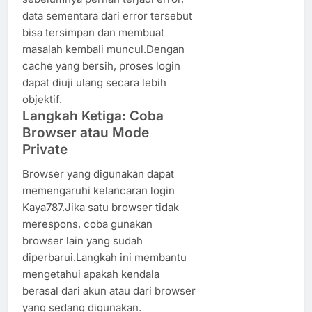
data sementara dari error tersebut
bisa tersimpan dan membuat
masalah kembali muncul.Dengan
cache yang bersih, proses login
dapat diuji ulang secara lebih
objektif.
Langkah Ketiga: Coba
Browser atau Mode
Private
Browser yang digunakan dapat
memengaruhi kelancaran login
Kaya787.Jika satu browser tidak
merespons, coba gunakan
browser lain yang sudah
diperbarui.Langkah ini membantu
mengetahui apakah kendala
berasal dari akun atau dari browser
yang sedang digunakan.