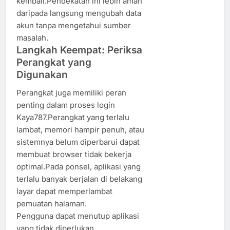
kembali.Pendekatan ini lebih aman
daripada langsung mengubah data
akun tanpa mengetahui sumber
masalah.
Langkah Keempat: Periksa
Perangkat yang
Digunakan
Perangkat juga memiliki peran
penting dalam proses login
Kaya787.Perangkat yang terlalu
lambat, memori hampir penuh, atau
sistemnya belum diperbarui dapat
membuat browser tidak bekerja
optimal.Pada ponsel, aplikasi yang
terlalu banyak berjalan di belakang
layar dapat memperlambat
pemuatan halaman.
Pengguna dapat menutup aplikasi
yang tidak diperlukan,