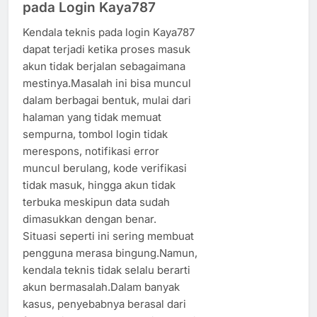
pada Login Kaya787
Kendala teknis pada login Kaya787
dapat terjadi ketika proses masuk
akun tidak berjalan sebagaimana
mestinya.Masalah ini bisa muncul
dalam berbagai bentuk, mulai dari
halaman yang tidak memuat
sempurna, tombol login tidak
merespons, notifikasi error
muncul berulang, kode verifikasi
tidak masuk, hingga akun tidak
terbuka meskipun data sudah
dimasukkan dengan benar.
Situasi seperti ini sering membuat
pengguna merasa bingung.Namun,
kendala teknis tidak selalu berarti
akun bermasalah.Dalam banyak
kasus, penyebabnya berasal dari