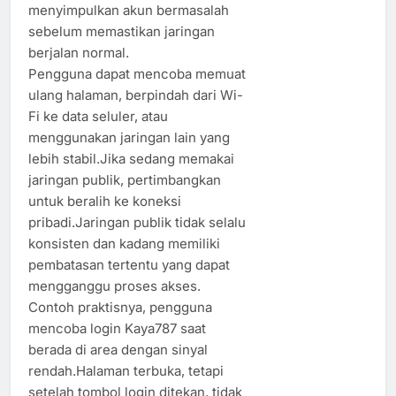
menyimpulkan akun bermasalah
sebelum memastikan jaringan
berjalan normal.
Pengguna dapat mencoba memuat
ulang halaman, berpindah dari Wi-
Fi ke data seluler, atau
menggunakan jaringan lain yang
lebih stabil.Jika sedang memakai
jaringan publik, pertimbangkan
untuk beralih ke koneksi
pribadi.Jaringan publik tidak selalu
konsisten dan kadang memiliki
pembatasan tertentu yang dapat
mengganggu proses akses.
Contoh praktisnya, pengguna
mencoba login Kaya787 saat
berada di area dengan sinyal
rendah.Halaman terbuka, tetapi
setelah tombol login ditekan, tidak