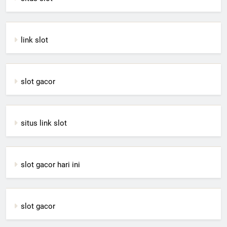
link slot
slot gacor
situs link slot
slot gacor hari ini
slot gacor