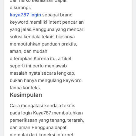
dan risiko kesalahan dapat
dikurangi.
kaya787 login
sebagai brand
keyword memiliki intent pencarian
yang jelas.Pengguna yang mencari
solusi kendala teknis biasanya
membutuhkan panduan praktis,
aman, dan mudah
diterapkan.Karena itu, artikel
seperti ini perlu menjawab
masalah nyata secara lengkap,
bukan hanya mengulang keyword
tanpa konteks.
Kesimpulan
Cara mengatasi kendala teknis
pada login Kaya787 membutuhkan
pemeriksaan yang tenang, terarah,
dan aman.Pengguna dapat
memulai dari koneksi internet,