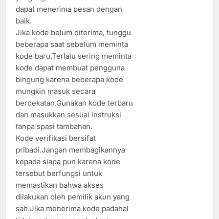
dapat menerima pesan dengan
baik.
Jika kode belum diterima, tunggu
beberapa saat sebelum meminta
kode baru.Terlalu sering meminta
kode dapat membuat pengguna
bingung karena beberapa kode
mungkin masuk secara
berdekatan.Gunakan kode terbaru
dan masukkan sesuai instruksi
tanpa spasi tambahan.
Kode verifikasi bersifat
pribadi.Jangan membagikannya
kepada siapa pun karena kode
tersebut berfungsi untuk
memastikan bahwa akses
dilakukan oleh pemilik akun yang
sah.Jika menerima kode padahal