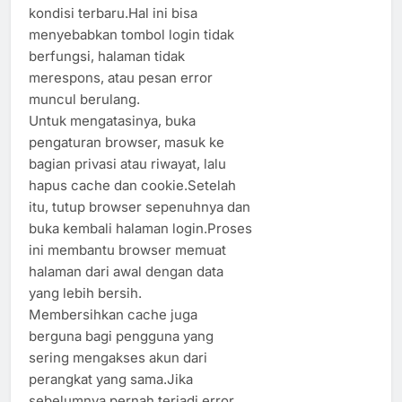
kondisi terbaru.Hal ini bisa
menyebabkan tombol login tidak
berfungsi, halaman tidak
merespons, atau pesan error
muncul berulang.
Untuk mengatasinya, buka
pengaturan browser, masuk ke
bagian privasi atau riwayat, lalu
hapus cache dan cookie.Setelah
itu, tutup browser sepenuhnya dan
buka kembali halaman login.Proses
ini membantu browser memuat
halaman dari awal dengan data
yang lebih bersih.
Membersihkan cache juga
berguna bagi pengguna yang
sering mengakses akun dari
perangkat yang sama.Jika
sebelumnya pernah terjadi error,