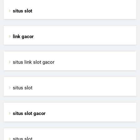
situs slot
link gacor
situs link slot gacor
situs slot
situs slot gacor
situs slot