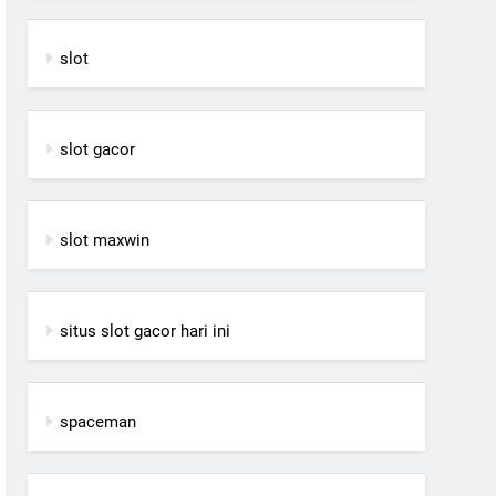
slot
slot gacor
slot maxwin
situs slot gacor hari ini
spaceman