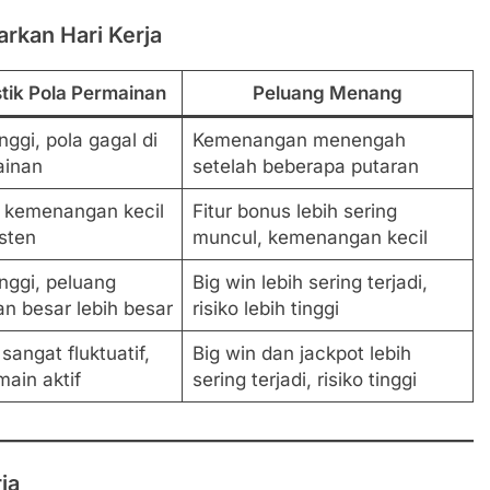
arkan Hari Kerja
stik Pola Permainan
Peluang Menang
inggi, pola gagal di
Kemenangan menengah
ainan
setelah beberapa putaran
l, kemenangan kecil
Fitur bonus lebih sering
sten
muncul, kemenangan kecil
inggi, peluang
Big win lebih sering terjadi,
 besar lebih besar
risiko lebih tinggi
sangat fluktuatif,
Big win dan jackpot lebih
ain aktif
sering terjadi, risiko tinggi
ja