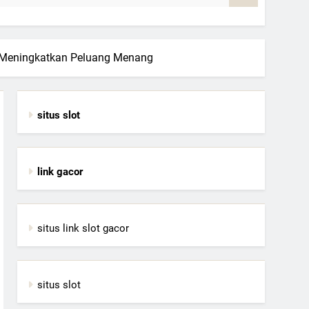
uk Meningkatkan Peluang Menang
situs slot
link gacor
situs link slot gacor
situs slot