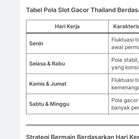
Tabel Pola Slot Gacor Thailand Berdas
Hari Kerja
Karakteri
Fluktuasi t
Senin
awal perm
Pola stabi
Selasa & Rabu
yang konsi
Fluktuasi t
Kamis & Jumat
kemenangan
Pola gacor 
Sabtu & Minggu
banyak pem
Strategi Bermain Berdasarkan Hari Ker