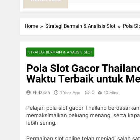
Home
Strategi Bermain & Analisis Slot
Pola Sl
STRATEGI BERMAIN & ANALISIS SLOT
Pola Slot Gacor Thailan
Waktu Terbaik untuk M
0
Fbd3456
1 Year Ago
10 Mins
Pelajari pola slot gacor Thailand berdasarka
memaksimalkan peluang menang, serta kap
lebih sering.
Permainan slot online telah menjadi salah sa