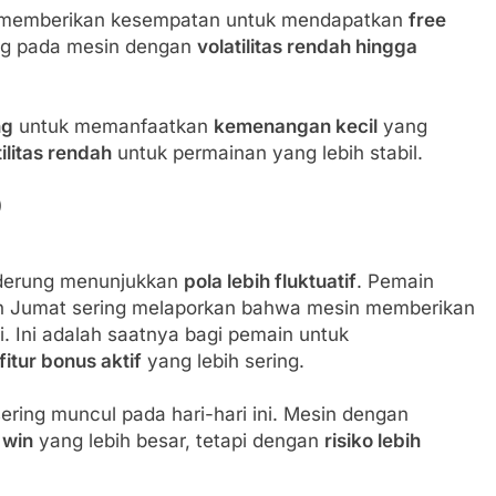
di, memberikan kesempatan untuk mendapatkan
free
ing pada mesin dengan
volatilitas rendah hingga
ng
untuk memanfaatkan
kemenangan kecil
yang
ilitas rendah
untuk permainan yang lebih stabil.
)
nderung menunjukkan
pola lebih fluktuatif
. Pemain
an Jumat sering melaporkan bahwa mesin memberikan
gi. Ini adalah saatnya bagi pemain untuk
fitur bonus aktif
yang lebih sering.
sering muncul pada hari-hari ini. Mesin dengan
 win
yang lebih besar, tetapi dengan
risiko lebih