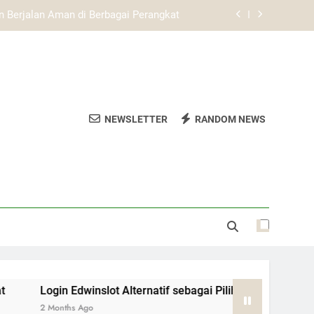
Berjalan Aman di Berbagai Perangkat
 Akses Tambahan yang Aman dan Praktis
oid dan iOS dengan Akses Lebih Aman
ink Alternatif yang Digunakan Sesuai
NEWSLETTER
RANDOM NEWS
Berjalan Aman di Berbagai Perangkat
 Akses Tambahan yang Aman dan Praktis
oid dan iOS dengan Akses Lebih Aman
 Edwinslot Alternatif sebagai Pilihan Akses Tambahan yang A
s Ago