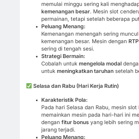
memulai minggu sering kali menghada
kemenangan besar
. Mesin slot cend
permainan, tetapi setelah beberapa pu
Peluang Menang:
Kemenangan menengah sering muncul se
kemenangan besar. Mesin dengan
RTP 
sering di tengah sesi.
Strategi Bermain:
Cobalah untuk
mengelola modal
dengan
untuk
meningkatkan taruhan
setelah be
Selasa dan Rabu (Hari Kerja Rutin)
Karakteristik Pola:
Pada hari Selasa dan Rabu, mesin slo
memainkan mesin pada hari-hari ini m
dengan
fitur bonus
yang lebih sering 
jarang terjadi.
Peluang Menang: