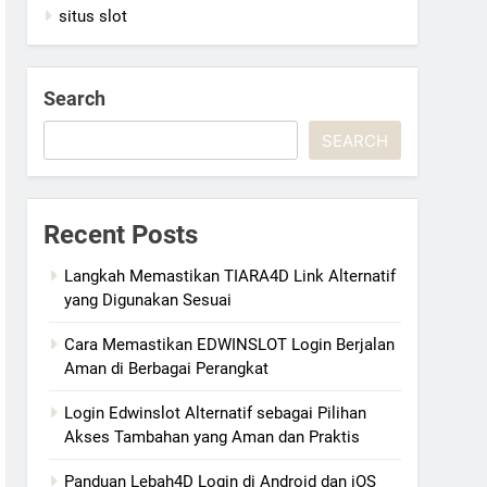
situs slot
Search
SEARCH
Recent Posts
Langkah Memastikan TIARA4D Link Alternatif
yang Digunakan Sesuai
Cara Memastikan EDWINSLOT Login Berjalan
Aman di Berbagai Perangkat
Login Edwinslot Alternatif sebagai Pilihan
Akses Tambahan yang Aman dan Praktis
Panduan Lebah4D Login di Android dan iOS