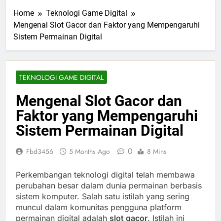
Home
Teknologi Game Digital
Mengenal Slot Gacor dan Faktor yang Mempengaruhi
Sistem Permainan Digital
TEKNOLOGI GAME DIGITAL
Mengenal Slot Gacor dan
Faktor yang Mempengaruhi
Sistem Permainan Digital
0
Fbd3456
5 Months Ago
8 Mins
Perkembangan teknologi digital telah membawa
perubahan besar dalam dunia permainan berbasis
sistem komputer. Salah satu istilah yang sering
muncul dalam komunitas pengguna platform
permainan digital adalah
slot gacor
. Istilah ini