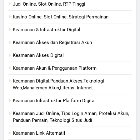
Judi Online, Slot Online, RTP Tinggi
Kasino Online, Slot Online, Strategi Permainan
Keamanan & Infrastruktur Digital
Keamanan Akses dan Registrasi Akun
Keamanan Akses Digital
Keamanan Akun & Penggunaan Platform
Keamanan Digital,Panduan Akses,Teknologi
Web,Manajemen Akun,Literasi Internet
Keamanan Infrastruktur Platform Digital
Keamanan Judi Online, Tips Login Aman, Proteksi Akun,
Panduan Pemain, Teknologi Situs Judi
Keamanan Link Alternatif