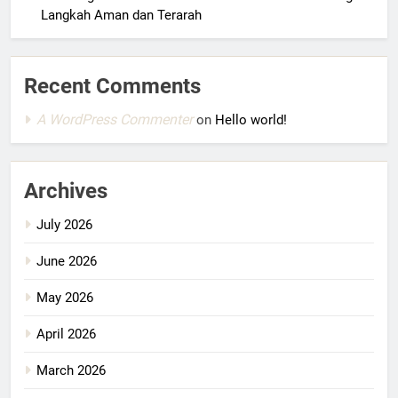
Langkah Aman dan Terarah
Recent Comments
A WordPress Commenter
on
Hello world!
Archives
July 2026
June 2026
May 2026
April 2026
March 2026