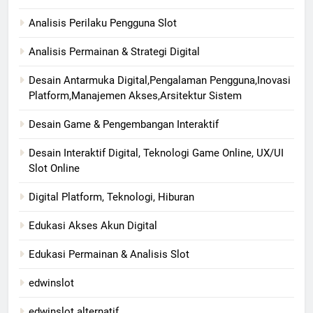
Analisis Perilaku Pengguna Slot
Analisis Permainan & Strategi Digital
Desain Antarmuka Digital,Pengalaman Pengguna,Inovasi
Platform,Manajemen Akses,Arsitektur Sistem
Desain Game & Pengembangan Interaktif
Desain Interaktif Digital, Teknologi Game Online, UX/UI
Slot Online
Digital Platform, Teknologi, Hiburan
Edukasi Akses Akun Digital
Edukasi Permainan & Analisis Slot
edwinslot
edwinslot alternatif