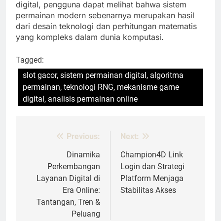
digital, pengguna dapat melihat bahwa sistem
permainan modern sebenarnya merupakan hasil
dari desain teknologi dan perhitungan matematis
yang kompleks dalam dunia komputasi.
Tagged:
slot gacor, sistem permainan digital, algoritma
permainan, teknologi RNG, mekanisme game
digital, analisis permainan online
Previous:
Next:
Post
navigation
Dinamika
Champion4D Link
Perkembangan
Login dan Strategi
Layanan Digital di
Platform Menjaga
Era Online:
Stabilitas Akses
Tantangan, Tren &
Peluang