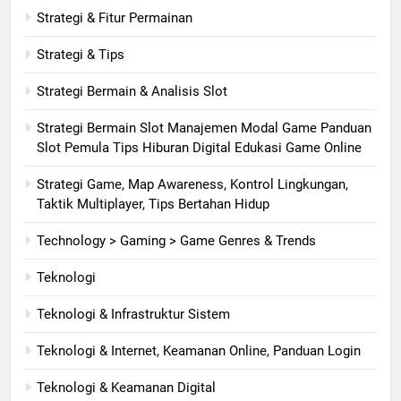
Strategi & Fitur Permainan
Strategi & Tips
Strategi Bermain & Analisis Slot
Strategi Bermain Slot Manajemen Modal Game Panduan
Slot Pemula Tips Hiburan Digital Edukasi Game Online
Strategi Game, Map Awareness, Kontrol Lingkungan,
Taktik Multiplayer, Tips Bertahan Hidup
Technology > Gaming > Game Genres & Trends
Teknologi
Teknologi & Infrastruktur Sistem
Teknologi & Internet, Keamanan Online, Panduan Login
Teknologi & Keamanan Digital