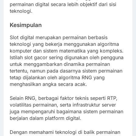
permainan digital secara lebih objektif dari sisi
teknologi.
Kesimpulan
Slot digital merupakan permainan berbasis
teknologi yang bekerja menggunakan algoritma
komputer dan sistem matematika yang kompleks.
Istilah slot gacor sering digunakan oleh pengguna
untuk menggambarkan dinamika permainan
tertentu, namun pada dasarnya sistem permainan
tetap dijalankan oleh algoritma RNG yang
menghasilkan angka secara acak.
Selain RNG, berbagai faktor teknis seperti RTP,
volatilitas permainan, serta infrastruktur server
juga mempengaruhi bagaimana sistem permainan
berjalan dalam platform digital.
Dengan memahami teknologi di balik permainan