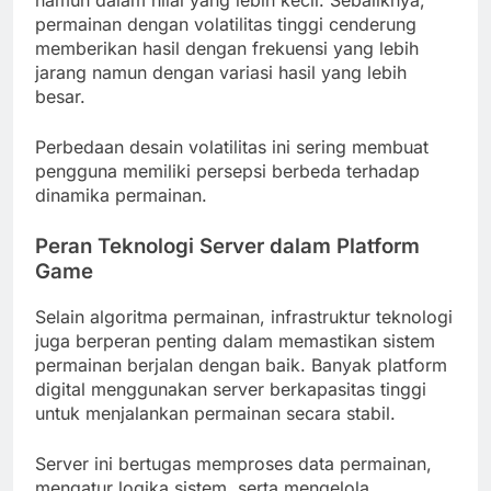
namun dalam nilai yang lebih kecil. Sebaliknya,
permainan dengan volatilitas tinggi cenderung
memberikan hasil dengan frekuensi yang lebih
jarang namun dengan variasi hasil yang lebih
besar.
Perbedaan desain volatilitas ini sering membuat
pengguna memiliki persepsi berbeda terhadap
dinamika permainan.
Peran Teknologi Server dalam Platform
Game
Selain algoritma permainan, infrastruktur teknologi
juga berperan penting dalam memastikan sistem
permainan berjalan dengan baik. Banyak platform
digital menggunakan server berkapasitas tinggi
untuk menjalankan permainan secara stabil.
Server ini bertugas memproses data permainan,
mengatur logika sistem, serta mengelola