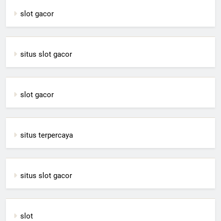
slot gacor
situs slot gacor
slot gacor
situs terpercaya
situs slot gacor
slot