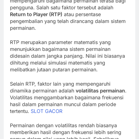
mempengaruhi bagaimana permainan terasa bagi
pengguna. Salah satu faktor tersebut adalah
Return to Player (RTP)
atau persentase
pengembalian yang telah dirancang dalam sistem
permainan.
RTP merupakan parameter matematis yang
menunjukkan bagaimana sistem permainan
didesain dalam jangka panjang. Nilai ini biasanya
dihitung melalui simulasi matematis yang
melibatkan jutaan putaran permainan.
Selain RTP, faktor lain yang mempengaruhi
dinamika permainan adalah
volatilitas permainan
.
Volatilitas menggambarkan bagaimana frekuensi
hasil dalam permainan muncul dalam periode
tertentu.
SLOT GACOR
Permainan dengan volatilitas rendah biasanya
memberikan hasil dengan frekuensi lebih sering