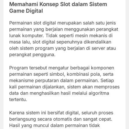
Memahami Konsep Slot dalam Sistem
Game Digital
Permainan slot digital merupakan salah satu jenis
permainan yang berjalan menggunakan perangkat
lunak komputer. Tidak seperti mesin mekanis di
masa lalu, slot digital sepenuhnya dikendalikan
oleh sistem program yang berjalan di server atau
perangkat pengguna.
Program tersebut mengatur berbagai komponen
permainan seperti simbol, kombinasi pola, serta
mekanisme perputaran dalam permainan. Setiap
kali permainan dijalankan, sistem akan memproses
data dan menghasilkan hasil melalui algoritma
tertentu.
Karena sistem ini bersifat digital, seluruh proses
berlangsung secara otomatis dan sangat cepat.
Hasil yang muncul dalam permainan tidak