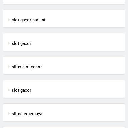
slot gacor hari ini
slot gacor
situs slot gacor
slot gacor
situs terpercaya