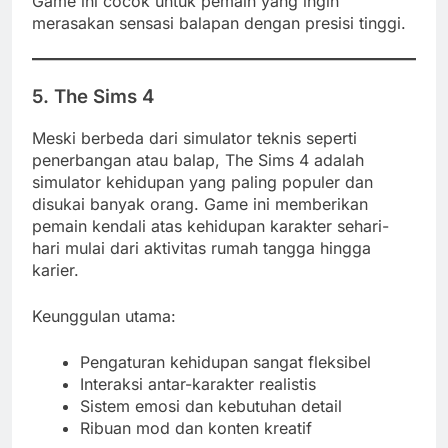
Game ini cocok untuk pemain yang ingin
merasakan sensasi balapan dengan presisi tinggi.
5. The Sims 4
Meski berbeda dari simulator teknis seperti
penerbangan atau balap, The Sims 4 adalah
simulator kehidupan yang paling populer dan
disukai banyak orang. Game ini memberikan
pemain kendali atas kehidupan karakter sehari-
hari mulai dari aktivitas rumah tangga hingga
karier.
Keunggulan utama:
Pengaturan kehidupan sangat fleksibel
Interaksi antar-karakter realistis
Sistem emosi dan kebutuhan detail
Ribuan mod dan konten kreatif