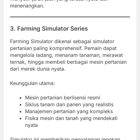
menenangkan.
3. Farming Simulator Series
Farming Simulator dikenal sebagai simulator
pertanian paling komprehensif. Pemain dapat
mengelola ladang, menanam tanaman, merawat
ternak, hingga membeli berbagai mesin pertanian
dari merek dunia nyata.
Keunggulan utama:
Mesin pertanian berlisensi resmi
Siklus tanam dan panen yang realistis
Manajemen pertanian yang kompleks
Fisika mesin dan tanah yang mendekati
nyata
Simulator ini memberikan pengalaman lengkap