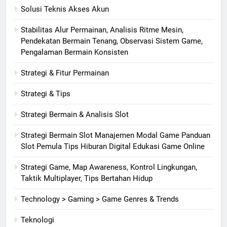
Solusi Teknis Akses Akun
Stabilitas Alur Permainan, Analisis Ritme Mesin,
Pendekatan Bermain Tenang, Observasi Sistem Game,
Pengalaman Bermain Konsisten
Strategi & Fitur Permainan
Strategi & Tips
Strategi Bermain & Analisis Slot
Strategi Bermain Slot Manajemen Modal Game Panduan
Slot Pemula Tips Hiburan Digital Edukasi Game Online
Strategi Game, Map Awareness, Kontrol Lingkungan,
Taktik Multiplayer, Tips Bertahan Hidup
Technology > Gaming > Game Genres & Trends
Teknologi