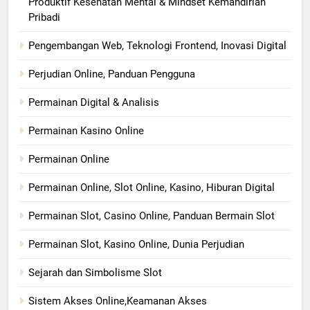
Produktif Kesehatan Mental & Mindset Kemandirian
Pribadi
Pengembangan Web, Teknologi Frontend, Inovasi Digital
Perjudian Online, Panduan Pengguna
Permainan Digital & Analisis
Permainan Kasino Online
Permainan Online
Permainan Online, Slot Online, Kasino, Hiburan Digital
Permainan Slot, Casino Online, Panduan Bermain Slot
Permainan Slot, Kasino Online, Dunia Perjudian
Sejarah dan Simbolisme Slot
Sistem Akses Online,Keamanan Akses