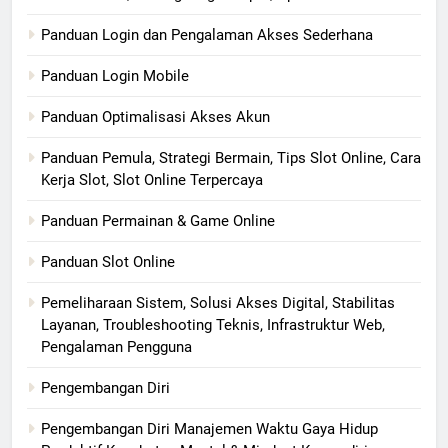
Panduan Login dan Pengalaman Akses Sederhana
Panduan Login Mobile
Panduan Optimalisasi Akses Akun
Panduan Pemula, Strategi Bermain, Tips Slot Online, Cara
Kerja Slot, Slot Online Terpercaya
Panduan Permainan & Game Online
Panduan Slot Online
Pemeliharaan Sistem, Solusi Akses Digital, Stabilitas
Layanan, Troubleshooting Teknis, Infrastruktur Web,
Pengalaman Pengguna
Pengembangan Diri
Pengembangan Diri Manajemen Waktu Gaya Hidup