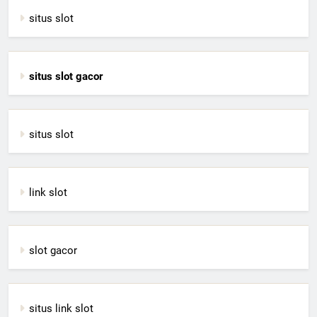
situs slot
situs slot gacor
situs slot
link slot
slot gacor
situs link slot