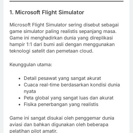
1. Microsoft Flight Simulator
Microsoft Flight Simulator sering disebut sebagai
game simulator paling realistis sepanjang masa.
Game ini menghadirkan dunia yang direplikasi
hampir 1:1 dari bumi asli dengan menggunakan
teknologi satelit dan pemetaan cloud.
Keunggulan utama:
Detail pesawat yang sangat akurat
Cuaca real-time berdasarkan kondisi dunia
nyata
Peta global yang sangat luas dan akurat
Fisika penerbangan yang realistis
Game ini sangat disukai oleh penggemar dunia
aviasi dan bahkan digunakan oleh beberapa
pelatihan pilot amatir.