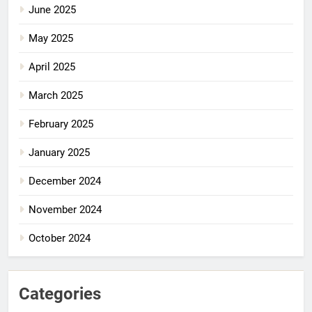
June 2025
May 2025
April 2025
March 2025
February 2025
January 2025
December 2024
November 2024
October 2024
Categories