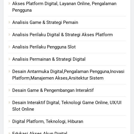
Akses Platform Digital, Layanan Online, Pengalaman
Pengguna
Analisis Game & Strategi Pemain
Analisis Perilaku Digital & Strategi Akses Platform
Analisis Perilaku Pengguna Slot
Analisis Permainan & Strategi Digital
Desain Antarmuka Digital,Pengalaman Pengguna,Inovasi
Platform,Manajemen Akses,Arsitektur Sistem
Desain Game & Pengembangan Interaktif
Desain Interaktif Digital, Teknologi Game Online, UX/UI
Slot Online
Digital Platform, Teknologi, Hiburan
Edukasi Akses Akun Digital