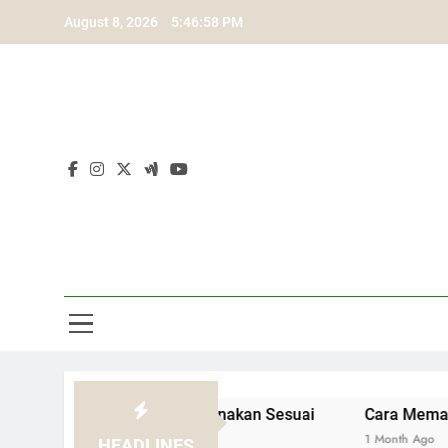
Skip
August 8, 2026
5:46:59 PM
to
content
Fuk
Temukan T
ernatif yang Digunakan Sesuai
Cara Memastikan EDWIN
1 Month Ago
HEADLINES