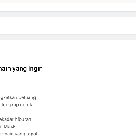
ain yang Ingin
ingkatkan peluang
 lengkap untuk
ekadar hiburan,
r. Meski
ermain yang tepat