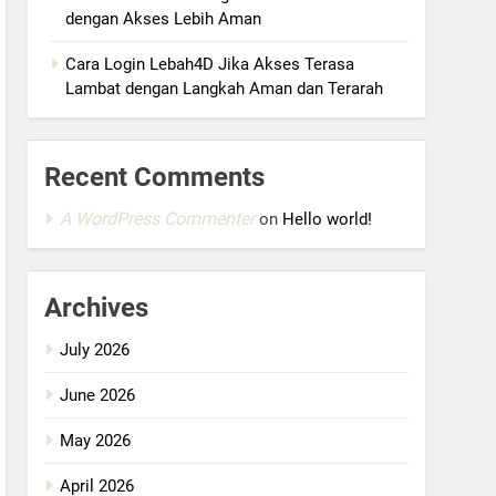
dengan Akses Lebih Aman
Cara Login Lebah4D Jika Akses Terasa
Lambat dengan Langkah Aman dan Terarah
Recent Comments
A WordPress Commenter
on
Hello world!
Archives
July 2026
June 2026
May 2026
April 2026