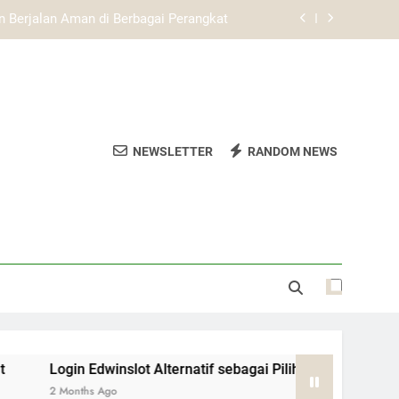
Berjalan Aman di Berbagai Perangkat
 Akses Tambahan yang Aman dan Praktis
oid dan iOS dengan Akses Lebih Aman
ink Alternatif yang Digunakan Sesuai
NEWSLETTER
RANDOM NEWS
Berjalan Aman di Berbagai Perangkat
 Akses Tambahan yang Aman dan Praktis
oid dan iOS dengan Akses Lebih Aman
n Edwinslot Alternatif sebagai Pilihan Akses Tambahan yang 
ths Ago