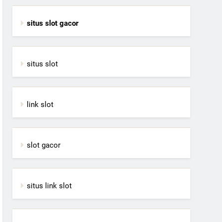
situs slot gacor
situs slot
link slot
slot gacor
situs link slot