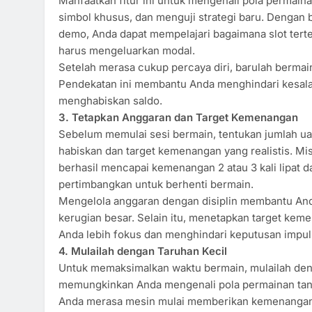
Manfaatkan fitur ini untuk mengenali pola permai
simbol khusus, dan menguji strategi baru. Dengan b
demo, Anda dapat mempelajari bagaimana slot tert
harus mengeluarkan modal.
Setelah merasa cukup percaya diri, barulah bermai
Pendekatan ini membantu Anda menghindari kesal
menghabiskan saldo.
3. Tetapkan Anggaran dan Target Kemenangan
Sebelum memulai sesi bermain, tentukan jumlah u
habiskan dan target kemenangan yang realistis. Mis
berhasil mencapai kemenangan 2 atau 3 kali lipat d
pertimbangkan untuk berhenti bermain.
Mengelola anggaran dengan disiplin membantu An
kerugian besar. Selain itu, menetapkan target ke
Anda lebih fokus dan menghindari keputusan impul
4. Mulailah dengan Taruhan Kecil
Untuk memaksimalkan waktu bermain, mulailah denga
memungkinkan Anda mengenali pola permainan tanpa
Anda merasa mesin mulai memberikan kemenangan 