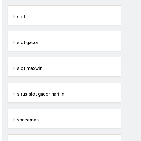
slot
slot gacor
slot maxwin
situs slot gacor hari ini
spaceman