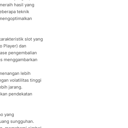
eraih hasil yang
beberapa teknik
 mengoptimalkan
rakteristik slot yang
to Player) dan
ntase pengembalian
itas menggambarkan
menangan lebih
gan volatilitas tinggi
bih jarang.
kan pendekatan
mo yang
uang sungguhan.