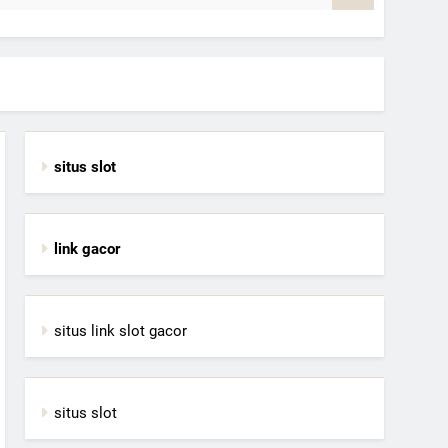
situs slot
link gacor
situs link slot gacor
situs slot