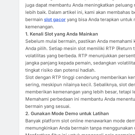
juga dapat membantu Anda meningkatkan peluang m
lebih baik. Dalam artikel ini, kami akan membahas 
bermain
slot gacor
yang bisa Anda terapkan untuk
kemenangan.
1. Kenali Slot yang Anda Mainkan
Sebelum mulai bermain, pastikan Anda memahami ka
Anda pilih. Setiap mesin slot memiliki RTP (Return 
volatilitas yang berbeda. RTP menunjukkan perse
jangka panjang kepada pemain, sedangkan volatil
tingkat risiko dan potensi hadiah.
Slot dengan RTP tinggi cenderung memberikan ke
sering, meskipun nilainya kecil. Sebaliknya, slot den
memberikan kemenangan yang lebih besar, tetapi le
Memahami perbedaan ini membantu Anda menentu
bermain yang sesuai.
2. Gunakan Mode Demo untuk Latihan
Banyak platform slot online menawarkan mode de
memungkinkan Anda bermain tanpa menggunakan 