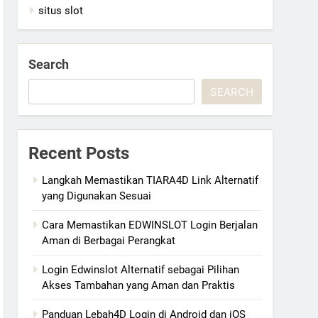
situs slot
Search
SEARCH
Recent Posts
Langkah Memastikan TIARA4D Link Alternatif
yang Digunakan Sesuai
Cara Memastikan EDWINSLOT Login Berjalan
Aman di Berbagai Perangkat
Login Edwinslot Alternatif sebagai Pilihan
Akses Tambahan yang Aman dan Praktis
Panduan Lebah4D Login di Android dan iOS