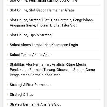
Slot Online, Permainan Kasino, Judi Online
Slot Online, Slot Gacor, Permainan Gratis
Slot Online, Strategi Slot, Tips Bermain, Pengelolaan
Anggaran Game, Hiburan Digital, Fitur Slot
Slot Online, Tips & Strategi
Solusi Akses Lambat dan Keamanan Login
Solusi Teknis Akses Akun
Stabilitas Alur Permainan, Analisis Ritme Mesin,
Pendekatan Bermain Tenang, Observasi Sistem Game,
Pengalaman Bermain Konsisten
Strategi & Fitur Permainan
Strategi & Tips
Strategi Bermain & Analisis Slot