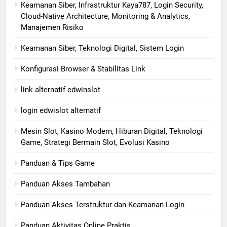
Keamanan Siber, Infrastruktur Kaya787, Login Security,
Cloud-Native Architecture, Monitoring & Analytics,
Manajemen Risiko
Keamanan Siber, Teknologi Digital, Sistem Login
Konfigurasi Browser & Stabilitas Link
link alternatif edwinslot
login edwislot alternatif
Mesin Slot, Kasino Modern, Hiburan Digital, Teknologi
Game, Strategi Bermain Slot, Evolusi Kasino
Panduan & Tips Game
Panduan Akses Tambahan
Panduan Akses Terstruktur dan Keamanan Login
Panduan Aktivitas Online Praktis