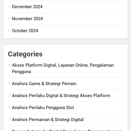
December 2024
November 2024
October 2024
Categories
Akses Platform Digital, Layanan Online, Pengalaman
Pengguna
Analisis Game & Strategi Pemain
Analisis Perilaku Digital & Strategi Akses Platform
Analisis Perilaku Pengguna Slot
Analisis Permainan & Strategi Digital