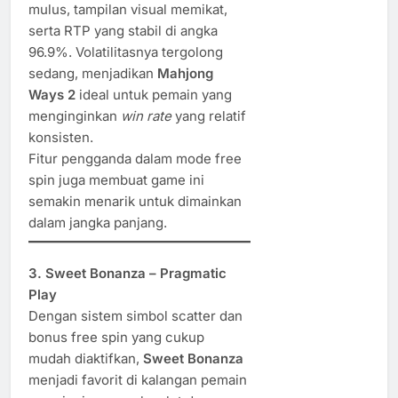
mulus, tampilan visual memikat,
serta RTP yang stabil di angka
96.9%. Volatilitasnya tergolong
sedang, menjadikan
Mahjong
Ways 2
ideal untuk pemain yang
menginginkan
win rate
yang relatif
konsisten.
Fitur pengganda dalam mode free
spin juga membuat game ini
semakin menarik untuk dimainkan
dalam jangka panjang.
3. Sweet Bonanza – Pragmatic
Play
Dengan sistem simbol scatter dan
bonus free spin yang cukup
mudah diaktifkan,
Sweet Bonanza
menjadi favorit di kalangan pemain