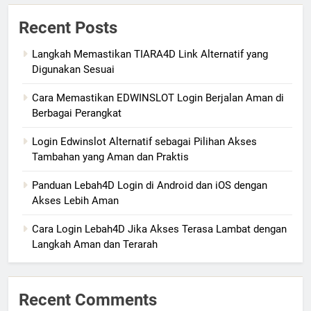
Recent Posts
Langkah Memastikan TIARA4D Link Alternatif yang
Digunakan Sesuai
Cara Memastikan EDWINSLOT Login Berjalan Aman di
Berbagai Perangkat
Login Edwinslot Alternatif sebagai Pilihan Akses
Tambahan yang Aman dan Praktis
Panduan Lebah4D Login di Android dan iOS dengan
Akses Lebih Aman
Cara Login Lebah4D Jika Akses Terasa Lambat dengan
Langkah Aman dan Terarah
Recent Comments