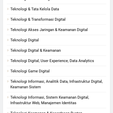
Teknologi & Tata Kelola Data
Teknologi & Transformasi Digital
Teknologi Akses Jaringan & Keamanan Digital
Teknologi Digital
Teknologi Digital & Keamanan
Teknologi Digital, User Experience, Data Analytics
Teknologi Game Digital
Teknologi Informasi, Analitik Data, Infrastruktur Digital,
Keamanan Sistem
Teknologi Informasi, Sistem Keamanan Digital,
Infrastruktur Web, Manajemen Identitas