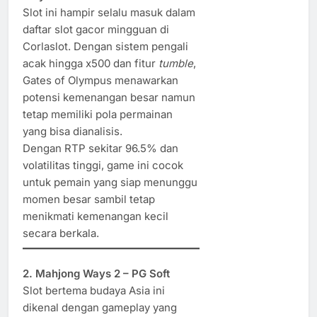
Slot ini hampir selalu masuk dalam
daftar slot gacor mingguan di
Corlaslot. Dengan sistem pengali
acak hingga x500 dan fitur
tumble
,
Gates of Olympus menawarkan
potensi kemenangan besar namun
tetap memiliki pola permainan
yang bisa dianalisis.
Dengan RTP sekitar 96.5% dan
volatilitas tinggi, game ini cocok
untuk pemain yang siap menunggu
momen besar sambil tetap
menikmati kemenangan kecil
secara berkala.
2. Mahjong Ways 2 – PG Soft
Slot bertema budaya Asia ini
dikenal dengan gameplay yang