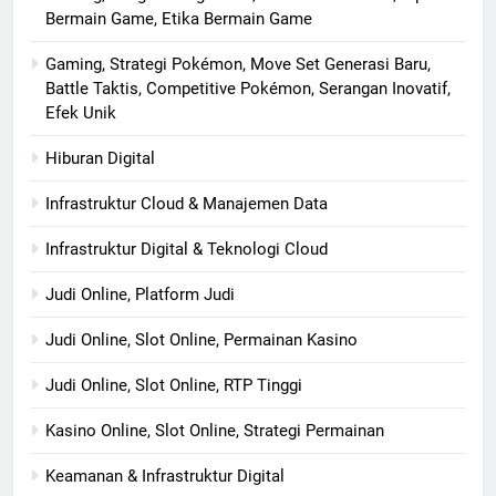
Bermain Game, Etika Bermain Game
Gaming, Strategi Pokémon, Move Set Generasi Baru,
Battle Taktis, Competitive Pokémon, Serangan Inovatif,
Efek Unik
Hiburan Digital
Infrastruktur Cloud & Manajemen Data
Infrastruktur Digital & Teknologi Cloud
Judi Online, Platform Judi
Judi Online, Slot Online, Permainan Kasino
Judi Online, Slot Online, RTP Tinggi
Kasino Online, Slot Online, Strategi Permainan
Keamanan & Infrastruktur Digital