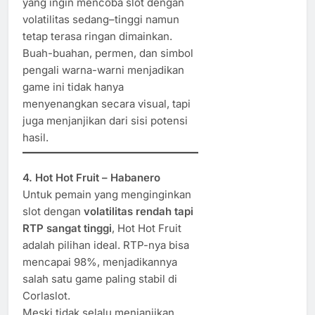
yang ingin mencoba slot dengan
volatilitas sedang–tinggi namun
tetap terasa ringan dimainkan.
Buah-buahan, permen, dan simbol
pengali warna-warni menjadikan
game ini tidak hanya
menyenangkan secara visual, tapi
juga menjanjikan dari sisi potensi
hasil.
4. Hot Hot Fruit – Habanero
Untuk pemain yang menginginkan
slot dengan
volatilitas rendah tapi
RTP sangat tinggi
, Hot Hot Fruit
adalah pilihan ideal. RTP-nya bisa
mencapai 98%, menjadikannya
salah satu game paling stabil di
Corlaslot.
Meski tidak selalu menjanjikan