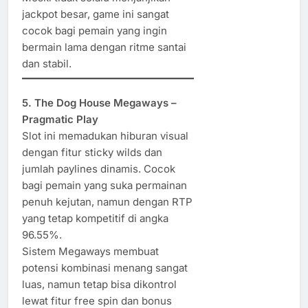
jackpot besar, game ini sangat
cocok bagi pemain yang ingin
bermain lama dengan ritme santai
dan stabil.
5. The Dog House Megaways –
Pragmatic Play
Slot ini memadukan hiburan visual
dengan fitur sticky wilds dan
jumlah paylines dinamis. Cocok
bagi pemain yang suka permainan
penuh kejutan, namun dengan RTP
yang tetap kompetitif di angka
96.55%.
Sistem Megaways membuat
potensi kombinasi menang sangat
luas, namun tetap bisa dikontrol
lewat fitur free spin dan bonus