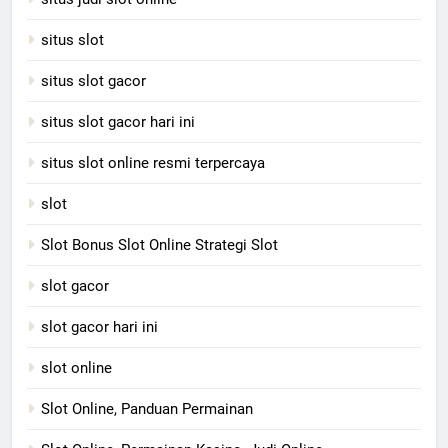
situs slot
situs slot gacor
situs slot gacor hari ini
situs slot online resmi terpercaya
slot
Slot Bonus Slot Online Strategi Slot
slot gacor
slot gacor hari ini
slot online
Slot Online, Panduan Permainan