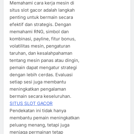
Memahami cara kerja mesin di
situs slot gacor adalah langkah
penting untuk bermain secara
efektif dan strategis. Dengan
memahami RNG, simbol dan
kombinasi, payline, fitur bonus,
volatilitas mesin, pengaturan
taruhan, dan kesalahpahaman
tentang mesin panas atau dingin,
pemain dapat mengatur strategi
dengan lebih cerdas. Evaluasi
setiap sesi juga membantu
meningkatkan pengalaman
bermain secara keseluruhan.
SITUS SLOT GACOR
Pendekatan ini tidak hanya
membantu pemain meningkatkan
peluang menang, tetapi juga
menjaga permainan tetap