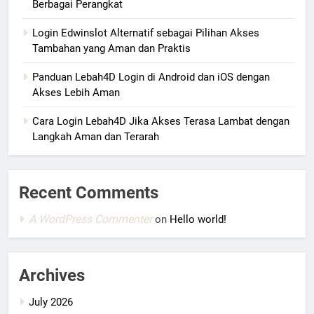
Berbagai Perangkat
Login Edwinslot Alternatif sebagai Pilihan Akses
Tambahan yang Aman dan Praktis
Panduan Lebah4D Login di Android dan iOS dengan
Akses Lebih Aman
Cara Login Lebah4D Jika Akses Terasa Lambat dengan
Langkah Aman dan Terarah
Recent Comments
A WordPress Commenter
on
Hello world!
Archives
July 2026