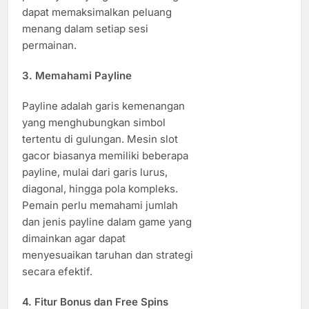
dapat memaksimalkan peluang
menang dalam setiap sesi
permainan.
3. Memahami Payline
Payline adalah garis kemenangan
yang menghubungkan simbol
tertentu di gulungan. Mesin slot
gacor biasanya memiliki beberapa
payline, mulai dari garis lurus,
diagonal, hingga pola kompleks.
Pemain perlu memahami jumlah
dan jenis payline dalam game yang
dimainkan agar dapat
menyesuaikan taruhan dan strategi
secara efektif.
4. Fitur Bonus dan Free Spins