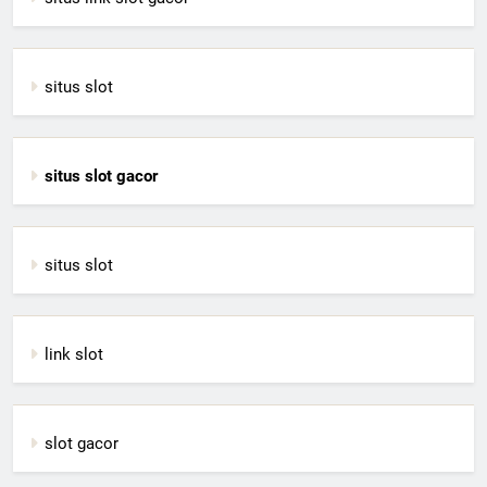
situs slot
situs slot gacor
situs slot
link slot
slot gacor