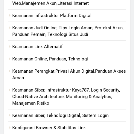
Web,Manajemen Akun,Literasi Internet
Keamanan Infrastruktur Platform Digital
Keamanan Judi Online, Tips Login Aman, Proteksi Akun,
Panduan Pemain, Teknologi Situs Judi
Keamanan Link Alternatif
Keamanan Online, Panduan, Teknologi
Keamanan Perangkat,Privasi Akun Digital,Panduan Akses
Aman
Keamanan Siber, Infrastruktur Kaya787, Login Security,
Cloud-Native Architecture, Monitoring & Analytics,
Manajemen Risiko
Keamanan Siber, Teknologi Digital, Sistem Login
Konfigurasi Browser & Stabilitas Link