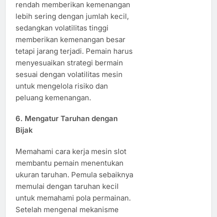
rendah memberikan kemenangan
lebih sering dengan jumlah kecil,
sedangkan volatilitas tinggi
memberikan kemenangan besar
tetapi jarang terjadi. Pemain harus
menyesuaikan strategi bermain
sesuai dengan volatilitas mesin
untuk mengelola risiko dan
peluang kemenangan.
6. Mengatur Taruhan dengan
Bijak
Memahami cara kerja mesin slot
membantu pemain menentukan
ukuran taruhan. Pemula sebaiknya
memulai dengan taruhan kecil
untuk memahami pola permainan.
Setelah mengenal mekanisme