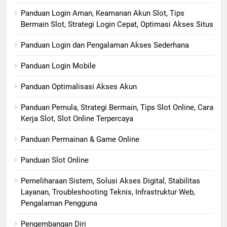
Panduan Login Aman, Keamanan Akun Slot, Tips
Bermain Slot, Strategi Login Cepat, Optimasi Akses Situs
Panduan Login dan Pengalaman Akses Sederhana
Panduan Login Mobile
Panduan Optimalisasi Akses Akun
Panduan Pemula, Strategi Bermain, Tips Slot Online, Cara
Kerja Slot, Slot Online Terpercaya
Panduan Permainan & Game Online
Panduan Slot Online
Pemeliharaan Sistem, Solusi Akses Digital, Stabilitas
Layanan, Troubleshooting Teknis, Infrastruktur Web,
Pengalaman Pengguna
Pengembangan Diri