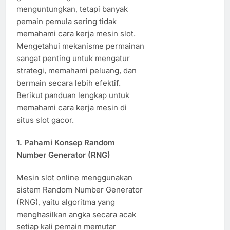
menguntungkan, tetapi banyak
pemain pemula sering tidak
memahami cara kerja mesin slot.
Mengetahui mekanisme permainan
sangat penting untuk mengatur
strategi, memahami peluang, dan
bermain secara lebih efektif.
Berikut panduan lengkap untuk
memahami cara kerja mesin di
situs slot gacor.
1. Pahami Konsep Random
Number Generator (RNG)
Mesin slot online menggunakan
sistem Random Number Generator
(RNG), yaitu algoritma yang
menghasilkan angka secara acak
setiap kali pemain memutar