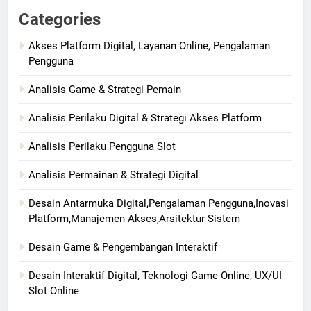
Categories
Akses Platform Digital, Layanan Online, Pengalaman
Pengguna
Analisis Game & Strategi Pemain
Analisis Perilaku Digital & Strategi Akses Platform
Analisis Perilaku Pengguna Slot
Analisis Permainan & Strategi Digital
Desain Antarmuka Digital,Pengalaman Pengguna,Inovasi
Platform,Manajemen Akses,Arsitektur Sistem
Desain Game & Pengembangan Interaktif
Desain Interaktif Digital, Teknologi Game Online, UX/UI
Slot Online