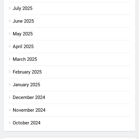
July 2025
June 2025
May 2025
April 2025
March 2025
February 2025
January 2025
December 2024
November 2024
October 2024