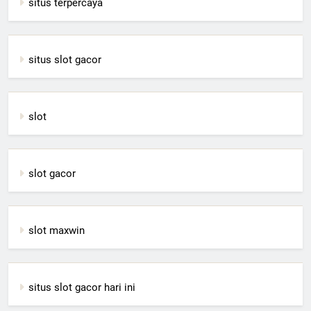
situs terpercaya
situs slot gacor
slot
slot gacor
slot maxwin
situs slot gacor hari ini