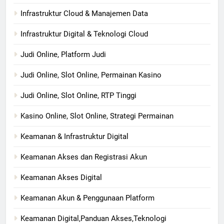
Infrastruktur Cloud & Manajemen Data
Infrastruktur Digital & Teknologi Cloud
Judi Online, Platform Judi
Judi Online, Slot Online, Permainan Kasino
Judi Online, Slot Online, RTP Tinggi
Kasino Online, Slot Online, Strategi Permainan
Keamanan & Infrastruktur Digital
Keamanan Akses dan Registrasi Akun
Keamanan Akses Digital
Keamanan Akun & Penggunaan Platform
Keamanan Digital,Panduan Akses,Teknologi