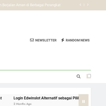
Berjalan Aman di Berbagai Perangkat
 Akses Tambahan yang Aman dan Praktis
oid dan iOS dengan Akses Lebih Aman
ink Alternatif yang Digunakan Sesuai
NEWSLETTER
RANDOM NEWS
Berjalan Aman di Berbagai Perangkat
 Akses Tambahan yang Aman dan Praktis
oid dan iOS dengan Akses Lebih Aman
n Edwinslot Alternatif sebagai Pilihan Akses Tambahan yang 
ths Ago