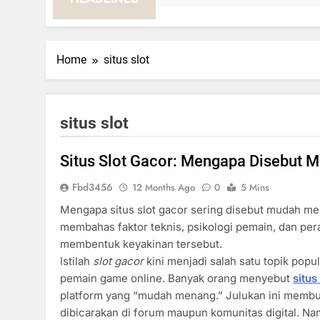
Home
situs slot
situs slot
Situs Slot Gacor: Mengapa Disebut
Fbd3456
12 Months Ago
0
5 Mins
Mengapa situs slot gacor sering disebut mudah men
membahas faktor teknis, psikologi pemain, dan pe
membentuk keyakinan tersebut.
Istilah
slot gacor
kini menjadi salah satu topik popu
pemain game online. Banyak orang menyebut
situs
platform yang “mudah menang.” Julukan ini membu
dibicarakan di forum maupun komunitas digital. N