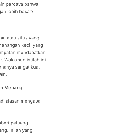
main percaya bahwa
an lebih besar?
an atau situs yang
emenangan kecil yang
sempatan mendapatkan
 Walaupun istilah ini
knanya sangat kuat
in.
ah Menang
adi alasan mengapa
beri peluang
ng. Inilah yang