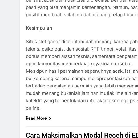
pasti yang bisa menjamin kemenangan. Namun, ha
positif membuat istilah mudah menang tetap hidup 
Kesimpulan
Situs slot gacor disebut mudah menang karena gab
teknis, psikologis, dan sosial. RTP tinggi, volatilitas
bonus memberi alasan teknis, sementara pengalam
opini komunitas memperkuat keyakinan tersebut.
Meskipun hasil permainan sepenuhnya acak, istilah 
berkembang karena mampu merepresentasikan ha
terhadap pengalaman bermain yang lebih menyenan
mudah menang bukanlah jaminan mutlak, melainka
kolektif yang terbentuk dari interaksi teknologi, ps
online.
Read More
Cara Maksimalkan Modal Receh di E