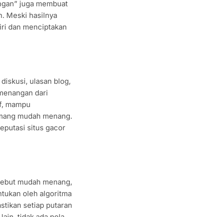
angan” juga membuat
. Meski hasilnya
iri dan menciptakan
diskusi, ulasan blog,
emenangan dari
if, mampu
memang mudah menang.
eputasi situs gacor
isebut mudah menang,
ntukan oleh algoritma
stikan setiap putaran
lain, tidak ada pola