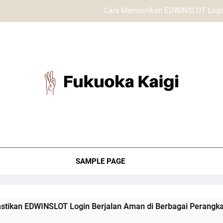
Cara Memastikan EDWINSLOT Login 
Login Edwinslot Alternatif sebagai Pilihan
Panduan Lebah4D Login di Andr
Langkah Memastikan TIARA4D L
Cara Memastikan EDWINSLOT Login 
Login Edwinslot Alternatif sebagai Pilihan
uoka Kaigi
empat Meeting Yang Ideal Di Fukuoka Kaigi.
Panduan Lebah4D Login di Andr
SAMPLE PAGE
SLOT Login Berjalan Aman di Berbagai Perangkat
Logi
2 Mon