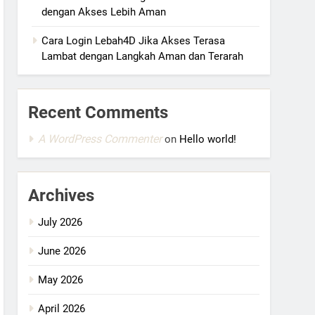
dengan Akses Lebih Aman
Cara Login Lebah4D Jika Akses Terasa
Lambat dengan Langkah Aman dan Terarah
Recent Comments
A WordPress Commenter
on
Hello world!
Archives
July 2026
June 2026
May 2026
April 2026