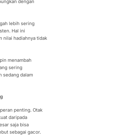
ubungkan dengan
gah lebih sering
en. Hal ini
ilai hadiahnya tidak
e spin menambah
ang sering
an sedang dalam
ng
 peran penting. Otak
uat daripada
sar saja bisa
but sebagai gacor.