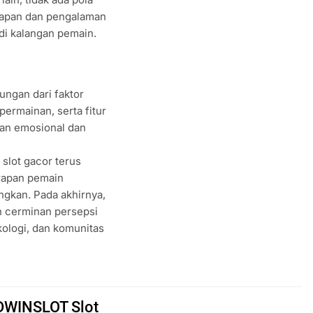
rapan dan pengalaman
di kalangan pemain.
ungan dari faktor
 permainan, serta fitur
an emosional dan
slot gacor terus
rapan pemain
gkan. Pada akhirnya,
n cerminan persepsi
ikologi, dan komunitas
DWINSLOT Slot