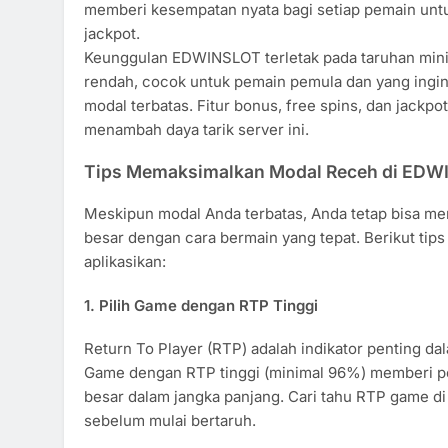
memberi kesempatan nyata bagi setiap pemain un
jackpot.
Keunggulan EDWINSLOT terletak pada taruhan mini
rendah, cocok untuk pemain pemula dan yang ingi
modal terbatas. Fitur bonus, free spins, dan jackpo
menambah daya tarik server ini.
Tips Memaksimalkan Modal Receh di EDW
Meskipun modal Anda terbatas, Anda tetap bisa me
besar dengan cara bermain yang tepat. Berikut tips
aplikasikan:
1. Pilih Game dengan RTP Tinggi
Return To Player (RTP) adalah indikator penting da
Game dengan RTP tinggi (minimal 96%) memberi p
besar dalam jangka panjang. Cari tahu RTP game 
sebelum mulai bertaruh.