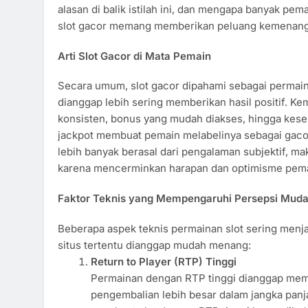
alasan di balik istilah ini, dan mengapa banyak pe
slot gacor memang memberikan peluang kemenang
Arti Slot Gacor di Mata Pemain
Secara umum, slot gacor dipahami sebagai permain
dianggap lebih sering memberikan hasil positif. K
konsisten, bonus yang mudah diakses, hingga ke
jackpot membuat pemain melabelinya sebagai gacor.
lebih banyak berasal dari pengalaman subjektif, ma
karena mencerminkan harapan dan optimisme pema
Faktor Teknis yang Mempengaruhi Persepsi Mud
Beberapa aspek teknis permainan slot sering menj
situs tertentu dianggap mudah menang:
Return to Player (RTP) Tinggi
Permainan dengan RTP tinggi dianggap mem
pengembalian lebih besar dalam jangka panja