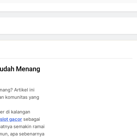
 Mudah Menang
ang? Artikel ini
ran komunitas yang
ler di kalangan
 slot gacor
sebagai
atnya semakin ramai
amun, apa sebenarnya