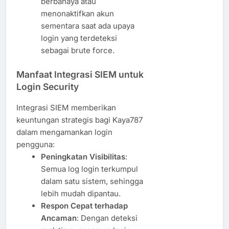
berbahaya atau
menonaktifkan akun
sementara saat ada upaya
login yang terdeteksi
sebagai brute force.
Manfaat Integrasi SIEM untuk
Login Security
Integrasi SIEM memberikan
keuntungan strategis bagi Kaya787
dalam mengamankan login
pengguna:
Peningkatan Visibilitas
:
Semua log login terkumpul
dalam satu sistem, sehingga
lebih mudah dipantau.
Respon Cepat terhadap
Ancaman
: Dengan deteksi