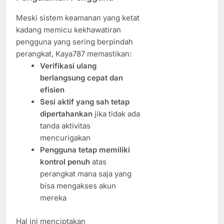
Meski sistem keamanan yang ketat
kadang memicu kekhawatiran
pengguna yang sering berpindah
perangkat, Kaya787 memastikan:
Verifikasi ulang
berlangsung cepat dan
efisien
Sesi aktif yang sah tetap
dipertahankan
jika tidak ada
tanda aktivitas
mencurigakan
Pengguna tetap memiliki
kontrol penuh
atas
perangkat mana saja yang
bisa mengakses akun
mereka
Hal ini menciptakan