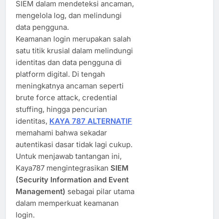
SIEM dalam mendeteksi ancaman,
mengelola log, dan melindungi
data pengguna.
Keamanan login merupakan salah
satu titik krusial dalam melindungi
identitas dan data pengguna di
platform digital. Di tengah
meningkatnya ancaman seperti
brute force attack, credential
stuffing, hingga pencurian
identitas,
KAYA 787 ALTERNATIF
memahami bahwa sekadar
autentikasi dasar tidak lagi cukup.
Untuk menjawab tantangan ini,
Kaya787 mengintegrasikan
SIEM
(Security Information and Event
Management)
sebagai pilar utama
dalam memperkuat keamanan
login.