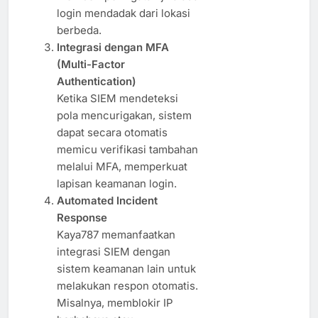
login mendadak dari lokasi
berbeda.
Integrasi dengan MFA
(Multi-Factor
Authentication)
Ketika SIEM mendeteksi
pola mencurigakan, sistem
dapat secara otomatis
memicu verifikasi tambahan
melalui MFA, memperkuat
lapisan keamanan login.
Automated Incident
Response
Kaya787 memanfaatkan
integrasi SIEM dengan
sistem keamanan lain untuk
melakukan respon otomatis.
Misalnya, memblokir IP