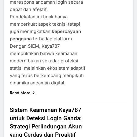
merespons ancaman login secara
cepat dan efektif.
Pendekatan ini tidak hanya
memperkuat aspek teknis, tetapi
juga meningkatkan
kepercayaan
pengguna
terhadap platform.
Dengan SIEM, Kaya787
membuktikan bahwa keamanan
modern bukan sekadar proteksi
statis, melainkan ekosistem adaptif
yang terus berkembang mengikuti
dinamika ancaman digital.
Read More
Sistem Keamanan Kaya787
untuk Deteksi Login Ganda:
Strategi Perlindungan Akun
yang Cerdas dan Proaktif