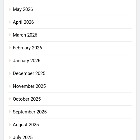
May 2026
April 2026
March 2026
February 2026
January 2026
December 2025
November 2025
October 2025
September 2025
August 2025
July 2025