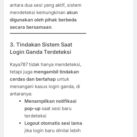
antara dua sesi yang aktif, sistem
mendeteksi kemungkinan
akun
digunakan oleh pihak berbeda
secara bersamaan
.
3. Tindakan Sistem Saat
Login Ganda Terdeteksi
Kaya787 tidak hanya mendeteksi,
tetapi juga
mengambil tindakan
cerdas dan bertahap
untuk
menangani kasus login ganda, di
antaranya:
Menampilkan notifikasi
pop-up
saat sesi baru
terdeteksi
Logout otomatis sesi lama
jika login baru dinilai lebih