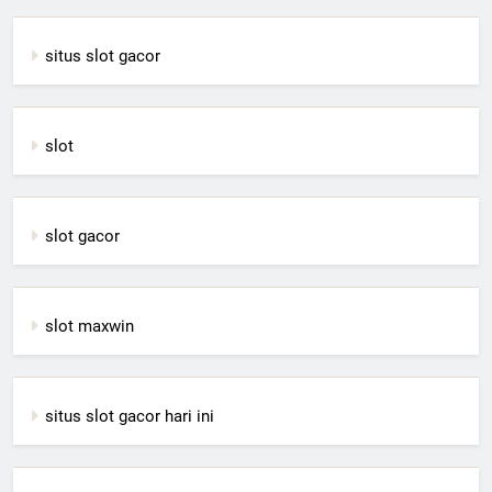
situs slot gacor
slot
slot gacor
slot maxwin
situs slot gacor hari ini