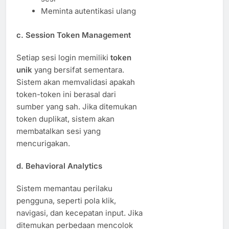
Meminta autentikasi ulang
c.
Session Token Management
Setiap sesi login memiliki
token
unik
yang bersifat sementara.
Sistem akan memvalidasi apakah
token-token ini berasal dari
sumber yang sah. Jika ditemukan
token duplikat, sistem akan
membatalkan sesi yang
mencurigakan.
d.
Behavioral Analytics
Sistem memantau perilaku
pengguna, seperti pola klik,
navigasi, dan kecepatan input. Jika
ditemukan perbedaan mencolok