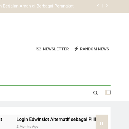
Berjalan Aman di Berbagai Perangkat
 Akses Tambahan yang Aman dan Praktis
oid dan iOS dengan Akses Lebih Aman
ink Alternatif yang Digunakan Sesuai
NEWSLETTER
RANDOM NEWS
Berjalan Aman di Berbagai Perangkat
 Akses Tambahan yang Aman dan Praktis
oid dan iOS dengan Akses Lebih Aman
n Edwinslot Alternatif sebagai Pilihan Akses Tambahan yang 
nths Ago