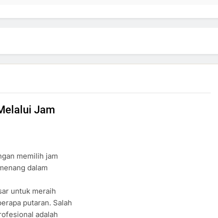
 Melalui Jam
engan memilih jam
 menang dalam
ar untuk meraih
erapa putaran. Salah
rofesional adalah