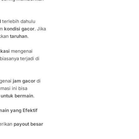
l
terlebih dahulu
am
kondisi gacor
. Jika
ikkan
taruhan
.
ikasi
mengenai
iasanya terjadi di
ngenai
jam gacor
di
masi ini bisa
 untuk bermain
.
ain yang Efektif
erikan
payout besar