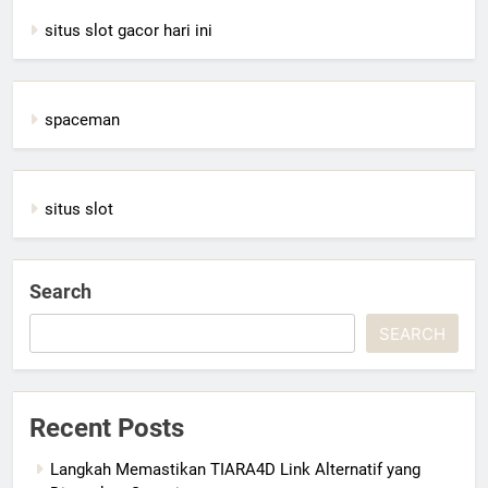
situs slot gacor hari ini
spaceman
situs slot
Search
SEARCH
Recent Posts
Langkah Memastikan TIARA4D Link Alternatif yang