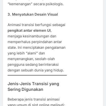
“kemenangan” secara psikologis.
3.
Menyatukan Desain Visual
Animasi transisi berfungsi sebagai
pengikat antar elemen UI
,
menjaga kesinambungan dan
memperhalus perpindahan antar
state. Ini menciptakan pengalaman
yang lebih “alami” dan
menyenangkan, seolah-olah
pengguna sedang berinteraksi
dengan sebuah dunia yang hidup.
Jenis-Jenis Transisi yang
Sering Digunakan
Beberapa jenis transisi animasi
yang umum di slot online meliputi: