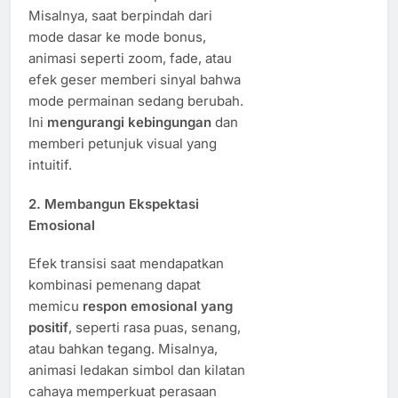
Misalnya, saat berpindah dari
mode dasar ke mode bonus,
animasi seperti zoom, fade, atau
efek geser memberi sinyal bahwa
mode permainan sedang berubah.
Ini
mengurangi kebingungan
dan
memberi petunjuk visual yang
intuitif.
2.
Membangun Ekspektasi
Emosional
Efek transisi saat mendapatkan
kombinasi pemenang dapat
memicu
respon emosional yang
positif
, seperti rasa puas, senang,
atau bahkan tegang. Misalnya,
animasi ledakan simbol dan kilatan
cahaya memperkuat perasaan