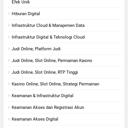
Efek Unik
Hiburan Digital
Infrastruktur Cloud & Manajemen Data
Infrastruktur Digital & Teknologi Cloud
Judi Online, Platform Judi
Judi Online, Slot Online, Permainan Kasino
Judi Online, Slot Online, RTP Tinggi
Kasino Online, Slot Online, Strategi Permainan
Keamanan & Infrastruktur Digital
Keamanan Akses dan Registrasi Akun
Keamanan Akses Digital