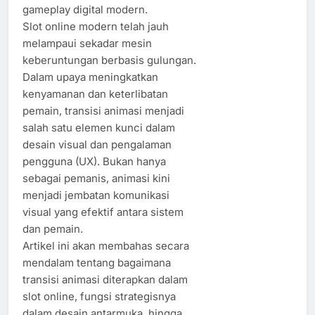
gameplay digital modern.
Slot online modern telah jauh
melampaui sekadar mesin
keberuntungan berbasis gulungan.
Dalam upaya meningkatkan
kenyamanan dan keterlibatan
pemain, transisi animasi menjadi
salah satu elemen kunci dalam
desain visual dan pengalaman
pengguna (UX). Bukan hanya
sebagai pemanis, animasi kini
menjadi jembatan komunikasi
visual yang efektif antara sistem
dan pemain.
Artikel ini akan membahas secara
mendalam tentang bagaimana
transisi animasi diterapkan dalam
slot online, fungsi strategisnya
dalam desain antarmuka, hingga