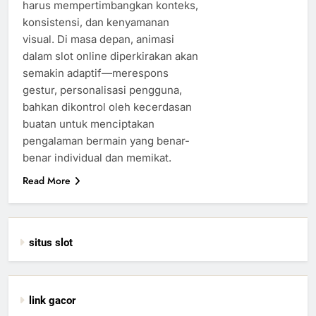
harus mempertimbangkan konteks,
konsistensi, dan kenyamanan
visual. Di masa depan, animasi
dalam slot online diperkirakan akan
semakin adaptif—merespons
gestur, personalisasi pengguna,
bahkan dikontrol oleh kecerdasan
buatan untuk menciptakan
pengalaman bermain yang benar-
benar individual dan memikat.
Read More
situs slot
link gacor