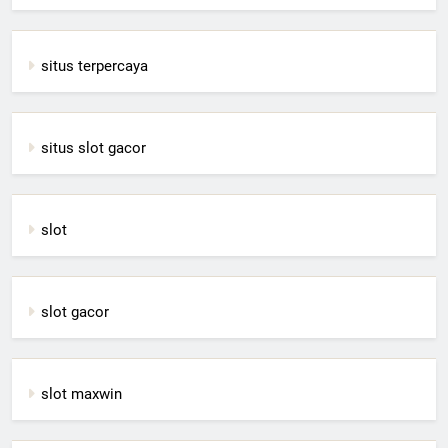
situs terpercaya
situs slot gacor
slot
slot gacor
slot maxwin