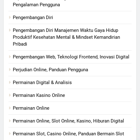
Pengalaman Pengguna
Pengembangan Diri
Pengembangan Diri Manajemen Waktu Gaya Hidup
Produktif Kesehatan Mental & Mindset Kemandirian
Pribadi
Pengembangan Web, Teknologi Frontend, Inovasi Digital
Perjudian Online, Panduan Pengguna
Permainan Digital & Analisis
Permainan Kasino Online
Permainan Online
Permainan Online, Slot Online, Kasino, Hiburan Digital
Permainan Slot, Casino Online, Panduan Bermain Slot