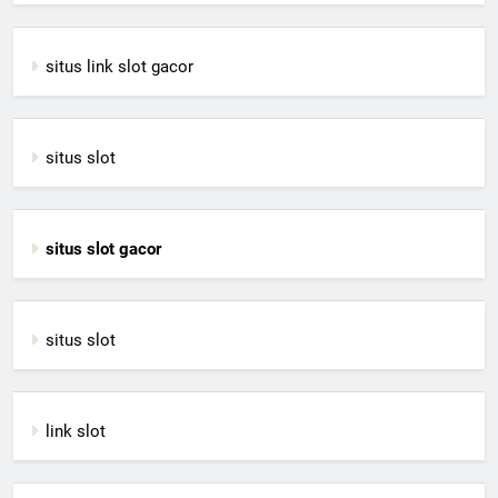
situs link slot gacor
situs slot
situs slot gacor
situs slot
link slot