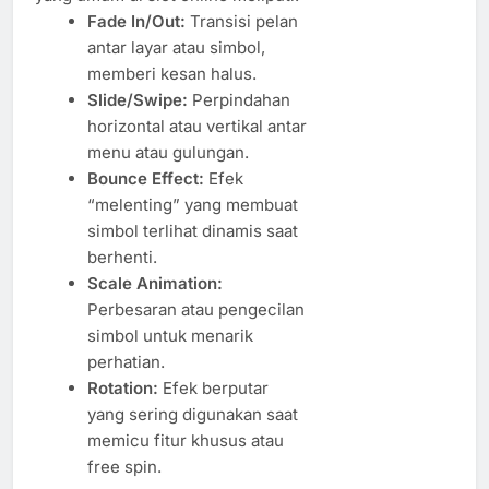
Fade In/Out:
Transisi pelan
antar layar atau simbol,
memberi kesan halus.
Slide/Swipe:
Perpindahan
horizontal atau vertikal antar
menu atau gulungan.
Bounce Effect:
Efek
“melenting” yang membuat
simbol terlihat dinamis saat
berhenti.
Scale Animation:
Perbesaran atau pengecilan
simbol untuk menarik
perhatian.
Rotation:
Efek berputar
yang sering digunakan saat
memicu fitur khusus atau
free spin.