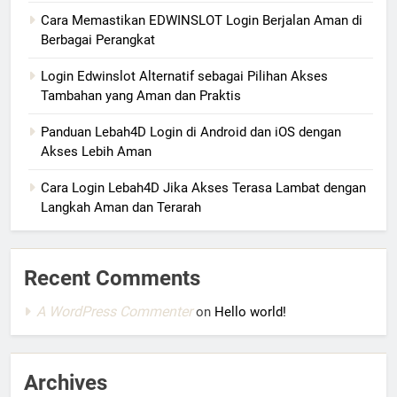
Cara Memastikan EDWINSLOT Login Berjalan Aman di
Berbagai Perangkat
Login Edwinslot Alternatif sebagai Pilihan Akses
Tambahan yang Aman dan Praktis
Panduan Lebah4D Login di Android dan iOS dengan
Akses Lebih Aman
Cara Login Lebah4D Jika Akses Terasa Lambat dengan
Langkah Aman dan Terarah
Recent Comments
A WordPress Commenter
on
Hello world!
Archives