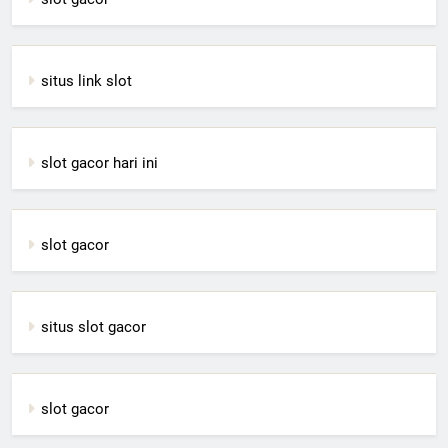
situs link slot
slot gacor hari ini
slot gacor
situs slot gacor
slot gacor