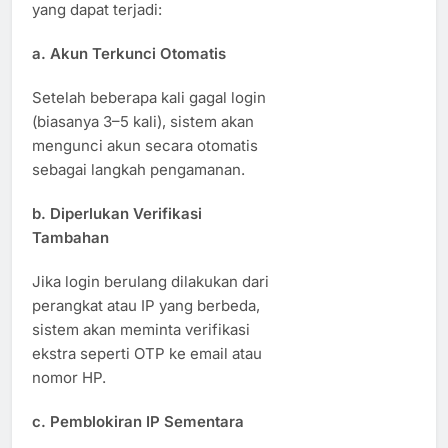
yang dapat terjadi:
a.
Akun Terkunci Otomatis
Setelah beberapa kali gagal login
(biasanya 3–5 kali), sistem akan
mengunci akun secara otomatis
sebagai langkah pengamanan.
b.
Diperlukan Verifikasi
Tambahan
Jika login berulang dilakukan dari
perangkat atau IP yang berbeda,
sistem akan meminta verifikasi
ekstra seperti OTP ke email atau
nomor HP.
c.
Pemblokiran IP Sementara