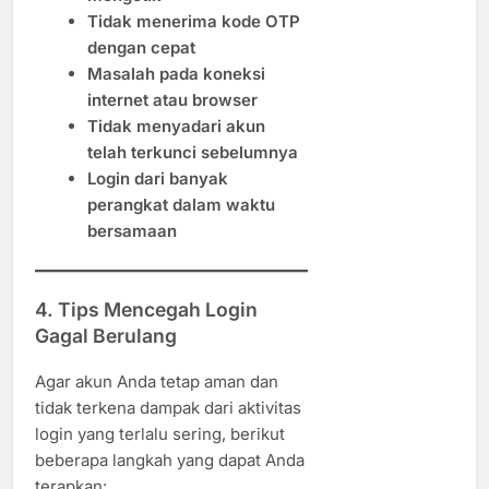
Tidak menerima kode OTP
dengan cepat
Masalah pada koneksi
internet atau browser
Tidak menyadari akun
telah terkunci sebelumnya
Login dari banyak
perangkat dalam waktu
bersamaan
4. Tips Mencegah Login
Gagal Berulang
Agar akun Anda tetap aman dan
tidak terkena dampak dari aktivitas
login yang terlalu sering, berikut
beberapa langkah yang dapat Anda
terapkan: