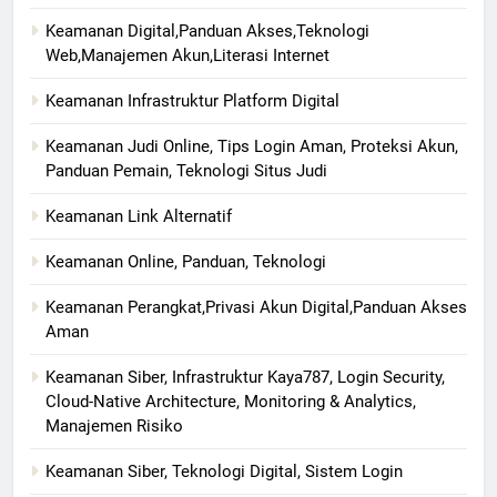
Keamanan Digital,Panduan Akses,Teknologi
Web,Manajemen Akun,Literasi Internet
Keamanan Infrastruktur Platform Digital
Keamanan Judi Online, Tips Login Aman, Proteksi Akun,
Panduan Pemain, Teknologi Situs Judi
Keamanan Link Alternatif
Keamanan Online, Panduan, Teknologi
Keamanan Perangkat,Privasi Akun Digital,Panduan Akses
Aman
Keamanan Siber, Infrastruktur Kaya787, Login Security,
Cloud-Native Architecture, Monitoring & Analytics,
Manajemen Risiko
Keamanan Siber, Teknologi Digital, Sistem Login