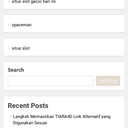
situs slot gacor hari ini
spaceman
situs slot
Search
SEARCH
Recent Posts
Langkah Memastikan TIARA4D Link Alternatif yang
Digunakan Sesuai