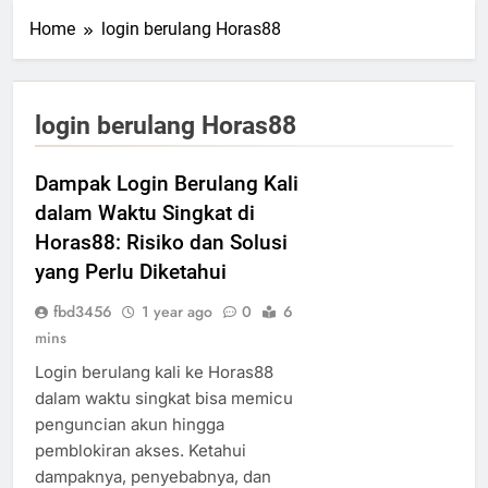
Home
login berulang Horas88
login berulang Horas88
Dampak Login Berulang Kali
dalam Waktu Singkat di
Horas88: Risiko dan Solusi
yang Perlu Diketahui
fbd3456
1 year ago
0
6
mins
Login berulang kali ke Horas88
dalam waktu singkat bisa memicu
penguncian akun hingga
pemblokiran akses. Ketahui
dampaknya, penyebabnya, dan