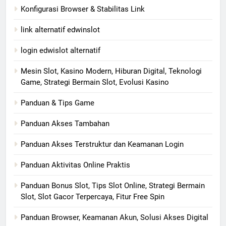
Konfigurasi Browser & Stabilitas Link
link alternatif edwinslot
login edwislot alternatif
Mesin Slot, Kasino Modern, Hiburan Digital, Teknologi
Game, Strategi Bermain Slot, Evolusi Kasino
Panduan & Tips Game
Panduan Akses Tambahan
Panduan Akses Terstruktur dan Keamanan Login
Panduan Aktivitas Online Praktis
Panduan Bonus Slot, Tips Slot Online, Strategi Bermain
Slot, Slot Gacor Terpercaya, Fitur Free Spin
Panduan Browser, Keamanan Akun, Solusi Akses Digital