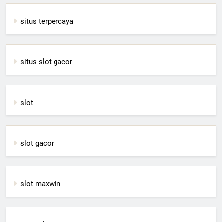
situs terpercaya
situs slot gacor
slot
slot gacor
slot maxwin