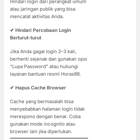
Hindari login dari perangkat umum
atau jaringan publik yang bisa
mencatat aktivitas Anda.
✔ Hindari Percobaan Login
Berturut-turut
Jika Anda gagal login 2–3 kali,
berhenti sejenak dan gunakan opsi
“Lupa Password” atau hubungi
layanan bantuan resmi Horas88.
✔ Hapus Cache Browser
Cache yang bermasalah bisa
menyebabkan halaman login tidak
merespons dengan benar. Coba
gunakan mode incognito atau
browser lain jika diperlukan.