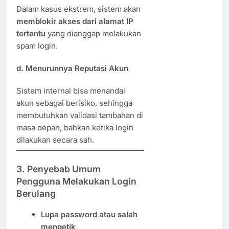
Dalam kasus ekstrem, sistem akan
memblokir akses dari alamat IP
tertentu
yang dianggap melakukan
spam login.
d.
Menurunnya Reputasi Akun
Sistem internal bisa menandai
akun sebagai berisiko, sehingga
membutuhkan validasi tambahan di
masa depan, bahkan ketika login
dilakukan secara sah.
3. Penyebab Umum
Pengguna Melakukan Login
Berulang
Lupa password atau salah
mengetik