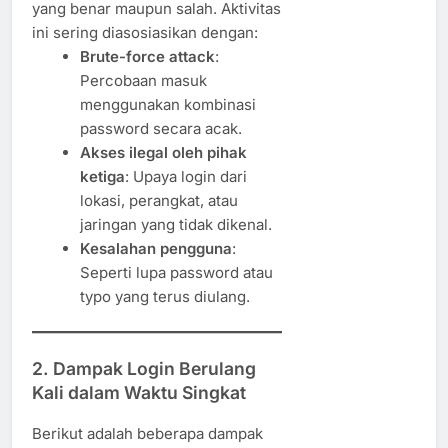
yang benar maupun salah. Aktivitas
ini sering diasosiasikan dengan:
Brute-force attack
:
Percobaan masuk
menggunakan kombinasi
password secara acak.
Akses ilegal oleh pihak
ketiga
: Upaya login dari
lokasi, perangkat, atau
jaringan yang tidak dikenal.
Kesalahan pengguna
:
Seperti lupa password atau
typo yang terus diulang.
2. Dampak Login Berulang
Kali dalam Waktu Singkat
Berikut adalah beberapa dampak