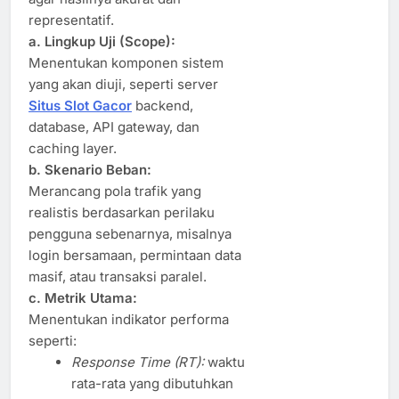
representatif.
a. Lingkup Uji (Scope):
Menentukan komponen sistem
yang akan diuji, seperti server
Situs Slot Gacor
backend,
database, API gateway, dan
caching layer.
b. Skenario Beban:
Merancang pola trafik yang
realistis berdasarkan perilaku
pengguna sebenarnya, misalnya
login bersamaan, permintaan data
masif, atau transaksi paralel.
c. Metrik Utama:
Menentukan indikator performa
seperti:
Response Time (RT):
waktu
rata-rata yang dibutuhkan