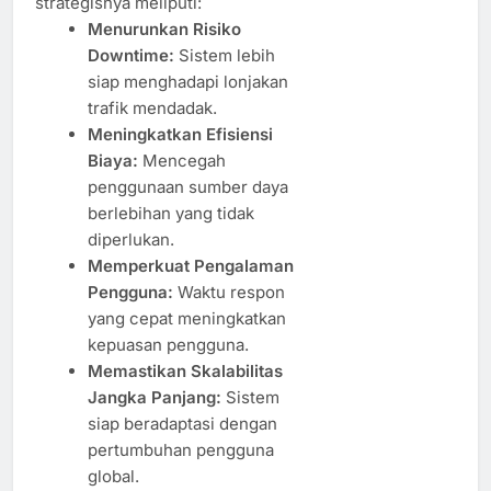
strategisnya meliputi:
Menurunkan Risiko
Downtime:
Sistem lebih
siap menghadapi lonjakan
trafik mendadak.
Meningkatkan Efisiensi
Biaya:
Mencegah
penggunaan sumber daya
berlebihan yang tidak
diperlukan.
Memperkuat Pengalaman
Pengguna:
Waktu respon
yang cepat meningkatkan
kepuasan pengguna.
Memastikan Skalabilitas
Jangka Panjang:
Sistem
siap beradaptasi dengan
pertumbuhan pengguna
global.