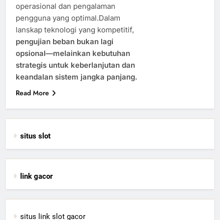
operasional dan pengalaman
pengguna yang optimal.Dalam
lanskap teknologi yang kompetitif,
pengujian beban bukan lagi
opsional—melainkan kebutuhan
strategis untuk keberlanjutan dan
keandalan sistem jangka panjang.
Read More
situs slot
link gacor
situs link slot gacor