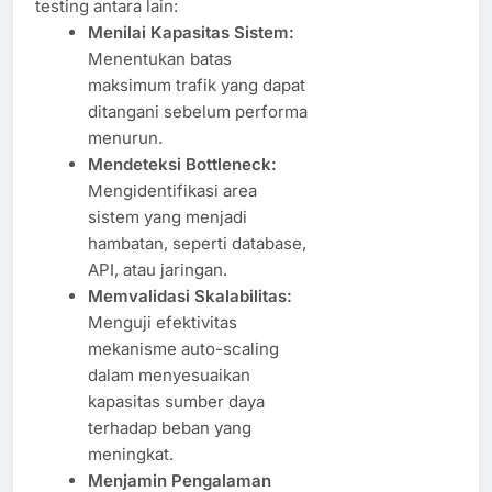
testing antara lain:
Menilai Kapasitas Sistem:
Menentukan batas
maksimum trafik yang dapat
ditangani sebelum performa
menurun.
Mendeteksi Bottleneck:
Mengidentifikasi area
sistem yang menjadi
hambatan, seperti database,
API, atau jaringan.
Memvalidasi Skalabilitas:
Menguji efektivitas
mekanisme auto-scaling
dalam menyesuaikan
kapasitas sumber daya
terhadap beban yang
meningkat.
Menjamin Pengalaman