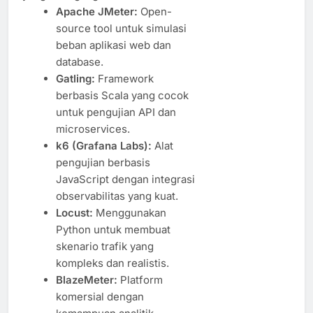
Apache JMeter:
Open-
source tool untuk simulasi
beban aplikasi web dan
database.
Gatling:
Framework
berbasis Scala yang cocok
untuk pengujian API dan
microservices.
k6 (Grafana Labs):
Alat
pengujian berbasis
JavaScript dengan integrasi
observabilitas yang kuat.
Locust:
Menggunakan
Python untuk membuat
skenario trafik yang
kompleks dan realistis.
BlazeMeter:
Platform
komersial dengan