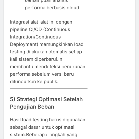
kemampuan analitik
performa berbasis cloud.
Integrasi alat-alat ini dengan
pipeline CI/CD (Continuous
Integration/Continuous
Deployment) memungkinkan load
testing dilakukan otomatis setiap
kali sistem diperbarui.Ini
membantu mendeteksi penurunan
performa sebelum versi baru
diluncurkan ke publik.
5) Strategi Optimasi Setelah
Pengujian Beban
Hasil load testing harus digunakan
sebagai dasar untuk
optimasi
sistem
.Beberapa langkah yang