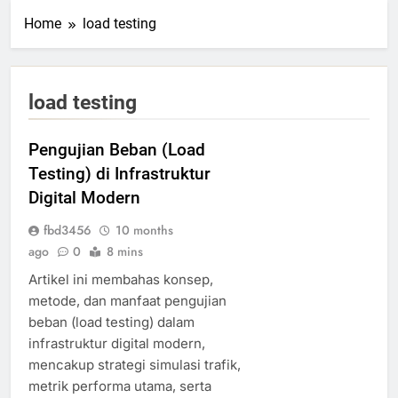
Home
load testing
load testing
Pengujian Beban (Load
Testing) di Infrastruktur
Digital Modern
fbd3456
10 months
ago
0
8 mins
Artikel ini membahas konsep,
metode, dan manfaat pengujian
beban (load testing) dalam
infrastruktur digital modern,
mencakup strategi simulasi trafik,
metrik performa utama, serta