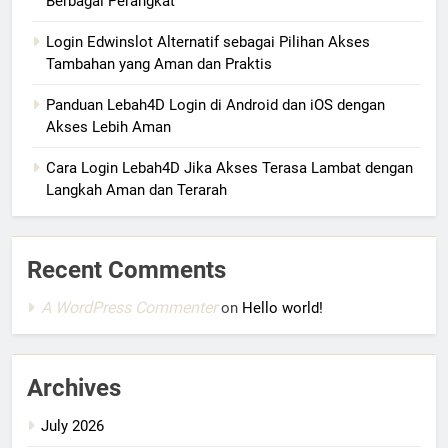
Berbagai Perangkat
Login Edwinslot Alternatif sebagai Pilihan Akses
Tambahan yang Aman dan Praktis
Panduan Lebah4D Login di Android dan iOS dengan
Akses Lebih Aman
Cara Login Lebah4D Jika Akses Terasa Lambat dengan
Langkah Aman dan Terarah
Recent Comments
A WordPress Commenter
on
Hello world!
Archives
July 2026