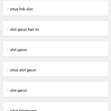
situs link slot
slot gacor hari ini
slot gacor
situs slot gacor
slot gacor
situs terpercaya