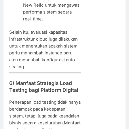
New Relic untuk mengawasi
performa sistem secara
real-time.
Selain itu, evaluasi kapasitas
infrastruktur cloud juga dilakukan
untuk menentukan apakah sistem
perlu menambah instance baru
atau mengubah konfigurasi auto-
scaling.
6) Manfaat Strategis Load
Testing bagi Platform Digital
Penerapan load testing tidak hanya
berdampak pada kecepatan
sistem, tetapi juga pada keandalan
bisnis secara keseluruhan.Manfaat