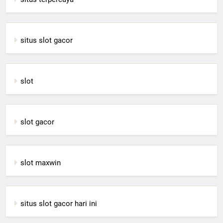
situs slot gacor
slot
slot gacor
slot maxwin
situs slot gacor hari ini