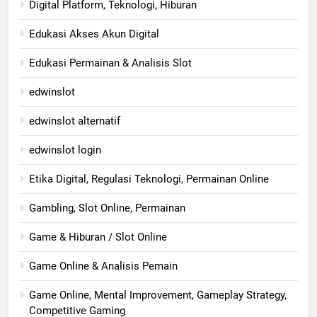
Digital Platform, Teknologi, Hiburan
Edukasi Akses Akun Digital
Edukasi Permainan & Analisis Slot
edwinslot
edwinslot alternatif
edwinslot login
Etika Digital, Regulasi Teknologi, Permainan Online
Gambling, Slot Online, Permainan
Game & Hiburan / Slot Online
Game Online & Analisis Pemain
Game Online, Mental Improvement, Gameplay Strategy,
Competitive Gaming