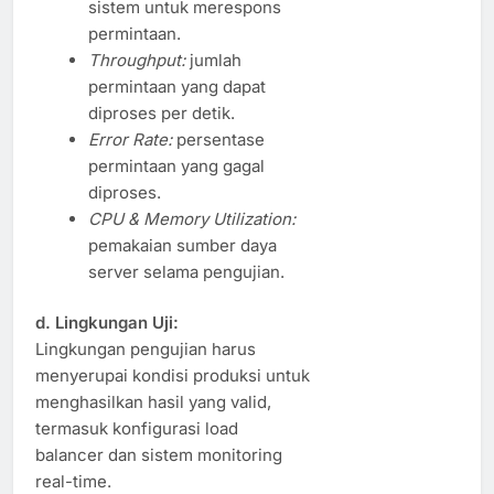
sistem untuk merespons
permintaan.
Throughput:
jumlah
permintaan yang dapat
diproses per detik.
Error Rate:
persentase
permintaan yang gagal
diproses.
CPU & Memory Utilization:
pemakaian sumber daya
server selama pengujian.
d. Lingkungan Uji:
Lingkungan pengujian harus
menyerupai kondisi produksi untuk
menghasilkan hasil yang valid,
termasuk konfigurasi load
balancer dan sistem monitoring
real-time.