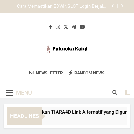
Skip
Login Edwinslot Alternatif sebagai Pilihan Akses
to
Tambahan yang Aman dan Praktis
content
Panduan Lebah4D Login di Android dan iOS
dengan Akses Lebih Aman
Langkah Memastikan TIARA4D Link Alternatif
yang Digunakan Sesuai
Cara Memastikan EDWINSLOT Login Berjalan
Aman di Berbagai Perangkat
Login Edwinslot Alternatif sebagai Pilihan Akses
Tambahan yang Aman dan Praktis
Fukuoka Kaigi
Temukan Tempat Meeting Yang Ideal Di
Panduan Lebah4D Login di Android dan iOS
NEWSLETTER
RANDOM NEWS
dengan Akses Lebih Aman
Fukuoka Kaigi.
MENU
ngkah Memastikan TIARA4D Link Alternatif yang Digunakan S
HEADLINES
Weeks Ago