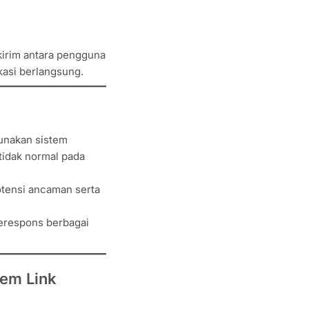
kirim antara pengguna
kasi berlangsung.
gunakan sistem
tidak normal pada
otensi ancaman serta
erespons berbagai
em Link