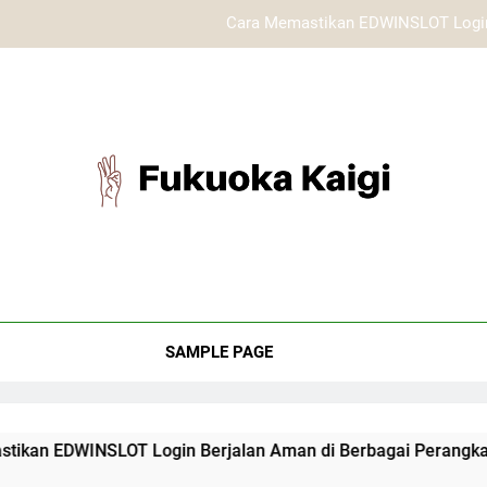
Cara Memastikan EDWINSLOT Login 
Login Edwinslot Alternatif sebagai Pilihan
Panduan Lebah4D Login di Andr
Langkah Memastikan TIARA4D L
Cara Memastikan EDWINSLOT Login 
Login Edwinslot Alternatif sebagai Pilihan
uoka Kaigi
empat Meeting Yang Ideal Di Fukuoka Kaigi.
Panduan Lebah4D Login di Andr
SAMPLE PAGE
SLOT Login Berjalan Aman di Berbagai Perangkat
Logi
2 Mon