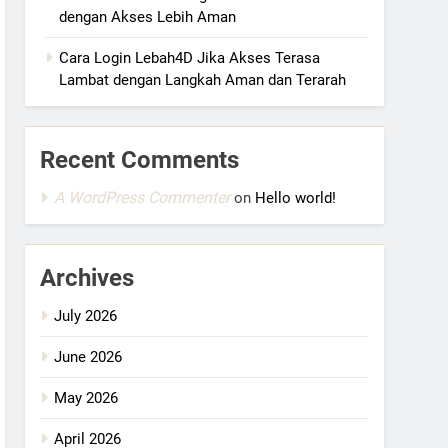
dengan Akses Lebih Aman
Cara Login Lebah4D Jika Akses Terasa
Lambat dengan Langkah Aman dan Terarah
Recent Comments
A WordPress Commenter
on
Hello world!
Archives
July 2026
June 2026
May 2026
April 2026