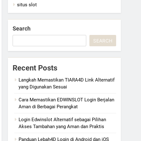
situs slot
Search
SEARCH
Recent Posts
Langkah Memastikan TIARA4D Link Alternatif
yang Digunakan Sesuai
Cara Memastikan EDWINSLOT Login Berjalan
Aman di Berbagai Perangkat
Login Edwinslot Alternatif sebagai Pilihan
Akses Tambahan yang Aman dan Praktis
Panduan Lebah4D Login di Android dan iOS