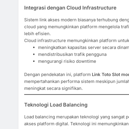
Integrasi dengan Cloud Infrastructure
Sistem link akses modern biasanya terhubung deng
cloud yang memungkinkan platform mengelola traf
lebih efisien.
Cloud infrastructure memungkinkan platform untuk
meningkatkan kapasitas server secara dinam
mendistribusikan trafik pengguna
mengurangi risiko downtime
Dengan pendekatan ini, platform
Link Toto Slot mo
mempertahankan performa sistem meskipun jumla
meningkat secara signifikan.
Teknologi Load Balancing
Load balancing merupakan teknologi yang sangat p
akses platform digital. Teknologi ini memungkinka