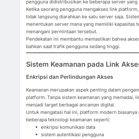
pengguna didistribusikan ke beberapa server yang 
Ketika seorang pengguna mengakses link platform,
tidak langsung diarahkan ke satu server saja. Sist
menentukan server mana yang memiliki kapasitas t
menangani permintaan tersebut.
Pendekatan ini membantu memastikan bahwa akses p
bahkan saat trafik pengguna sedang tinggi.
Sistem Keamanan pada Link Akses
Enkripsi dan Perlindungan Akses
Keamanan merupakan aspek penting dalam pengem
platform. Tanpa sistem keamanan yang memadai, li
menjadi target berbagai ancaman digital.
Untuk mengatasi hal ini, platform modern biasany
beberapa teknologi keamanan seperti:
enkripsi komunikasi data
sistem autentikasi pengguna