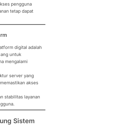
 akses pengguna
anan tetap dapat
orm
tform digital adalah
ncang untuk
ama mengalami
uktur server yang
 memastikan akses
stabilitas layanan
ngguna.
kung Sistem