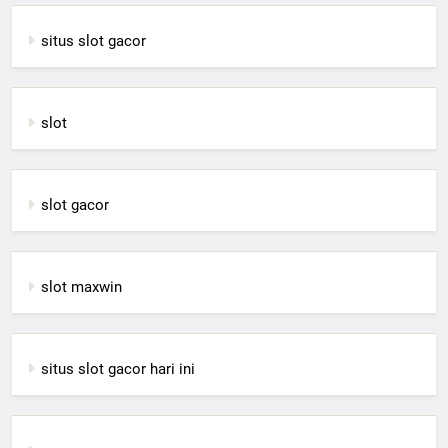
situs slot gacor
slot
slot gacor
slot maxwin
situs slot gacor hari ini