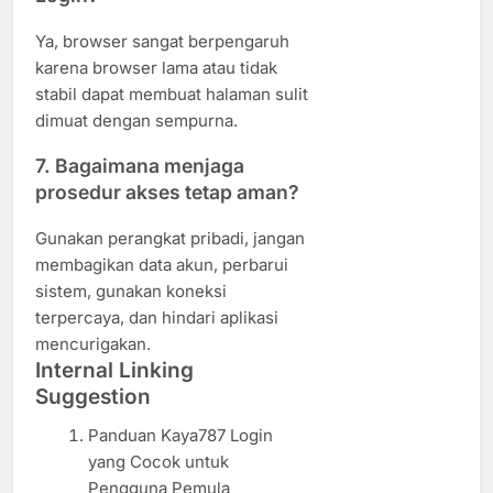
Ya, browser sangat berpengaruh
karena browser lama atau tidak
stabil dapat membuat halaman sulit
dimuat dengan sempurna.
7. Bagaimana menjaga
prosedur akses tetap aman?
Gunakan perangkat pribadi, jangan
membagikan data akun, perbarui
sistem, gunakan koneksi
terpercaya, dan hindari aplikasi
mencurigakan.
Internal Linking
Suggestion
Panduan Kaya787 Login
yang Cocok untuk
Pengguna Pemula