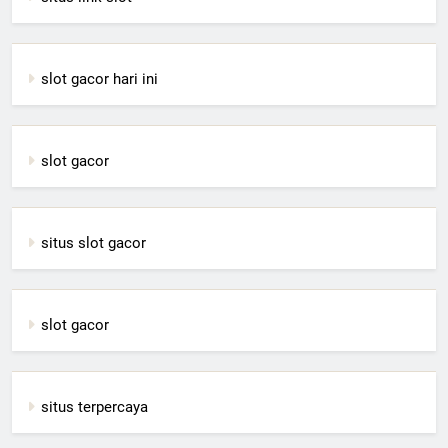
slot gacor hari ini
slot gacor
situs slot gacor
slot gacor
situs terpercaya