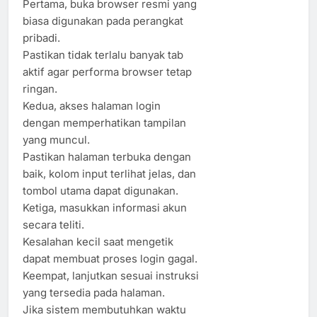
Pertama, buka browser resmi yang
biasa digunakan pada perangkat
pribadi.
Pastikan tidak terlalu banyak tab
aktif agar performa browser tetap
ringan.
Kedua, akses halaman login
dengan memperhatikan tampilan
yang muncul.
Pastikan halaman terbuka dengan
baik, kolom input terlihat jelas, dan
tombol utama dapat digunakan.
Ketiga, masukkan informasi akun
secara teliti.
Kesalahan kecil saat mengetik
dapat membuat proses login gagal.
Keempat, lanjutkan sesuai instruksi
yang tersedia pada halaman.
Jika sistem membutuhkan waktu