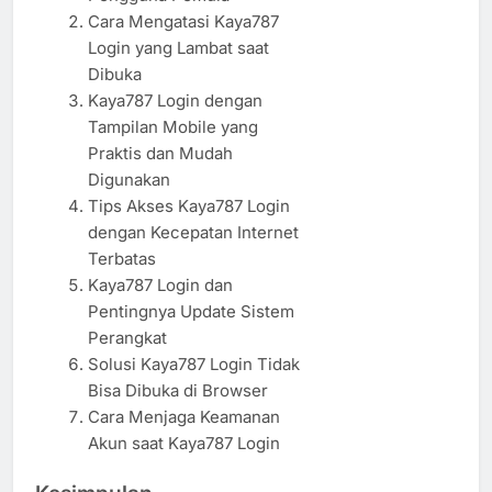
Cara Mengatasi Kaya787
Login yang Lambat saat
Dibuka
Kaya787 Login dengan
Tampilan Mobile yang
Praktis dan Mudah
Digunakan
Tips Akses Kaya787 Login
dengan Kecepatan Internet
Terbatas
Kaya787 Login dan
Pentingnya Update Sistem
Perangkat
Solusi Kaya787 Login Tidak
Bisa Dibuka di Browser
Cara Menjaga Keamanan
Akun saat Kaya787 Login