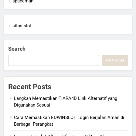
spaceman
situs slot
Search
SEARCH
Recent Posts
Langkah Memastikan TIARA4D Link Alternatif yang
Digunakan Sesuai
Cara Memastikan EDWINSLOT Login Berjalan Aman di
Berbagai Perangkat