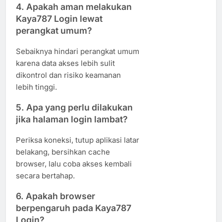
4. Apakah aman melakukan
Kaya787 Login lewat
perangkat umum?
Sebaiknya hindari perangkat umum
karena data akses lebih sulit
dikontrol dan risiko keamanan
lebih tinggi.
5. Apa yang perlu dilakukan
jika halaman login lambat?
Periksa koneksi, tutup aplikasi latar
belakang, bersihkan cache
browser, lalu coba akses kembali
secara bertahap.
6. Apakah browser
berpengaruh pada Kaya787
Login?