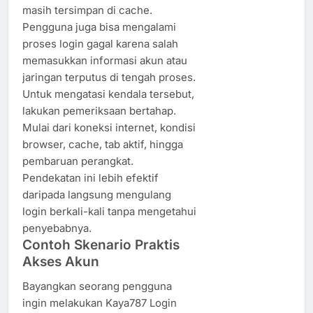
masih tersimpan di cache.
Pengguna juga bisa mengalami
proses login gagal karena salah
memasukkan informasi akun atau
jaringan terputus di tengah proses.
Untuk mengatasi kendala tersebut,
lakukan pemeriksaan bertahap.
Mulai dari koneksi internet, kondisi
browser, cache, tab aktif, hingga
pembaruan perangkat.
Pendekatan ini lebih efektif
daripada langsung mengulang
login berkali-kali tanpa mengetahui
penyebabnya.
Contoh Skenario Praktis
Akses Akun
Bayangkan seorang pengguna
ingin melakukan Kaya787 Login