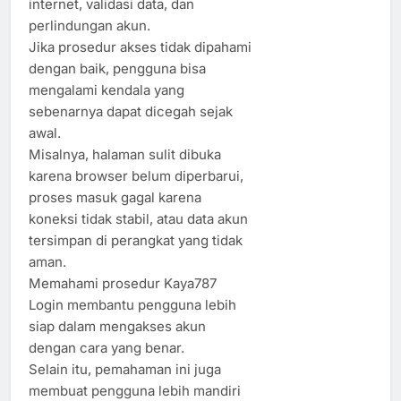
internet, validasi data, dan
perlindungan akun.
Jika prosedur akses tidak dipahami
dengan baik, pengguna bisa
mengalami kendala yang
sebenarnya dapat dicegah sejak
awal.
Misalnya, halaman sulit dibuka
karena browser belum diperbarui,
proses masuk gagal karena
koneksi tidak stabil, atau data akun
tersimpan di perangkat yang tidak
aman.
Memahami prosedur Kaya787
Login membantu pengguna lebih
siap dalam mengakses akun
dengan cara yang benar.
Selain itu, pemahaman ini juga
membuat pengguna lebih mandiri