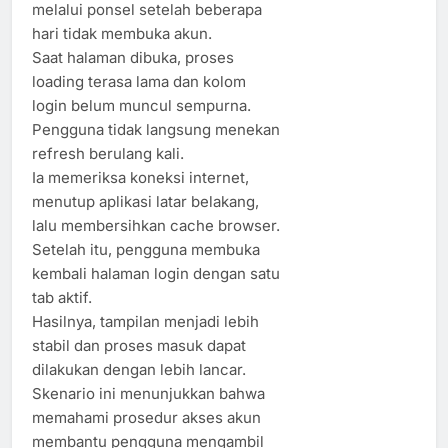
melalui ponsel setelah beberapa
hari tidak membuka akun.
Saat halaman dibuka, proses
loading terasa lama dan kolom
login belum muncul sempurna.
Pengguna tidak langsung menekan
refresh berulang kali.
Ia memeriksa koneksi internet,
menutup aplikasi latar belakang,
lalu membersihkan cache browser.
Setelah itu, pengguna membuka
kembali halaman login dengan satu
tab aktif.
Hasilnya, tampilan menjadi lebih
stabil dan proses masuk dapat
dilakukan dengan lebih lancar.
Skenario ini menunjukkan bahwa
memahami prosedur akses akun
membantu pengguna mengambil