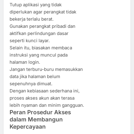
Tutup aplikasi yang tidak
diperlukan agar perangkat tidak
bekerja terlalu berat.
Gunakan perangkat pribadi dan
aktifkan perlindungan dasar
seperti kunci layar.
Selain itu, biasakan membaca
instruksi yang muncul pada
halaman login.
Jangan terburu-buru memasukkan
data jika halaman belum
sepenuhnya dimuat.
Dengan kebiasaan sederhana ini,
proses akses akun akan terasa
lebih nyaman dan minim gangguan.
Peran Prosedur Akses
dalam Membangun
Kepercayaan