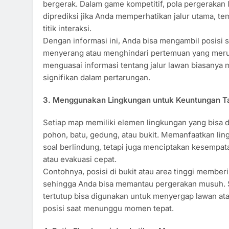
bergerak. Dalam game kompetitif, pola pergerakan 
diprediksi jika Anda memperhatikan jalur utama, te
titik interaksi.
Dengan informasi ini, Anda bisa mengambil posisi s
menyerang atau menghindari pertemuan yang meru
menguasai informasi tentang jalur lawan biasanya 
signifikan dalam pertarungan.
3. Menggunakan Lingkungan untuk Keuntungan Ta
Setiap map memiliki elemen lingkungan yang bisa d
pohon, batu, gedung, atau bukit. Memanfaatkan li
soal berlindung, tetapi juga menciptakan kesempat
atau evakuasi cepat.
Contohnya, posisi di bukit atau area tinggi member
sehingga Anda bisa memantau pergerakan musuh. S
tertutup bisa digunakan untuk menyergap lawan a
posisi saat menunggu momen tepat.