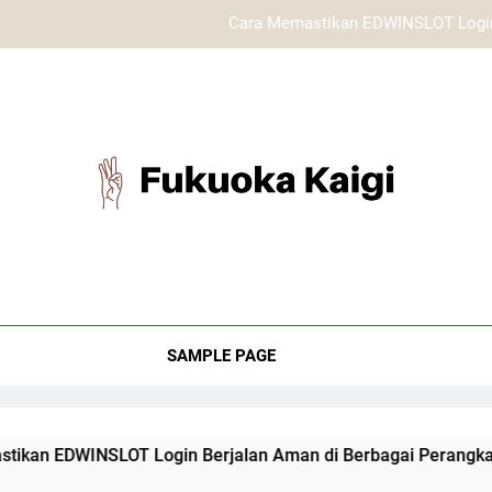
Cara Memastikan EDWINSLOT Login 
Login Edwinslot Alternatif sebagai Pilihan
Panduan Lebah4D Login di Andr
Langkah Memastikan TIARA4D L
Cara Memastikan EDWINSLOT Login 
Login Edwinslot Alternatif sebagai Pilihan
uoka Kaigi
empat Meeting Yang Ideal Di Fukuoka Kaigi.
Panduan Lebah4D Login di Andr
SAMPLE PAGE
SLOT Login Berjalan Aman di Berbagai Perangkat
Logi
2 Mon