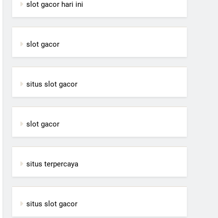
slot gacor hari ini
slot gacor
situs slot gacor
slot gacor
situs terpercaya
situs slot gacor