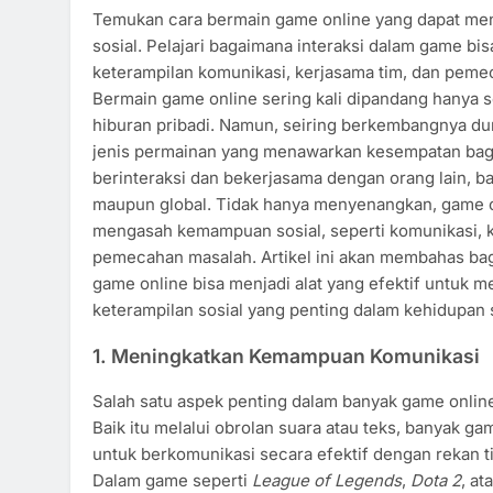
Temukan cara bermain game online yang dapat m
sosial. Pelajari bagaimana interaksi dalam game bi
keterampilan komunikasi, kerjasama tim, dan peme
Bermain game online sering kali dipandang hanya s
hiburan pribadi. Namun, seiring berkembangnya du
jenis permainan yang menawarkan kesempatan bag
berinteraksi dan bekerjasama dengan orang lain, ba
maupun global. Tidak hanya menyenangkan, game o
mengasah kemampuan sosial, seperti komunikasi, k
pemecahan masalah. Artikel ini akan membahas ba
game online bisa menjadi alat yang efektif untuk 
keterampilan sosial yang penting dalam kehidupan s
1. Meningkatkan Kemampuan Komunikasi
Salah satu aspek penting dalam banyak game onlin
Baik itu melalui obrolan suara atau teks, banyak 
untuk berkomunikasi secara efektif dengan rekan t
Dalam game seperti
League of Legends
,
Dota 2
, at