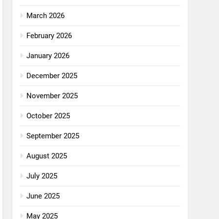
March 2026
February 2026
January 2026
December 2025
November 2025
October 2025
September 2025
August 2025
July 2025
June 2025
May 2025