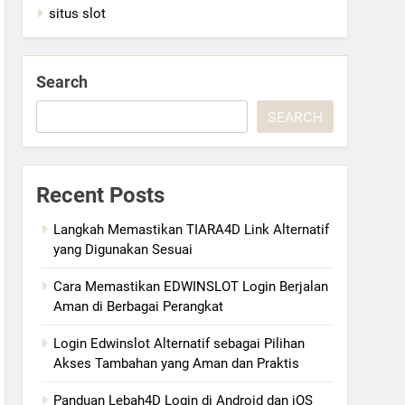
situs slot
Search
SEARCH
Recent Posts
Langkah Memastikan TIARA4D Link Alternatif
yang Digunakan Sesuai
Cara Memastikan EDWINSLOT Login Berjalan
Aman di Berbagai Perangkat
Login Edwinslot Alternatif sebagai Pilihan
Akses Tambahan yang Aman dan Praktis
Panduan Lebah4D Login di Android dan iOS