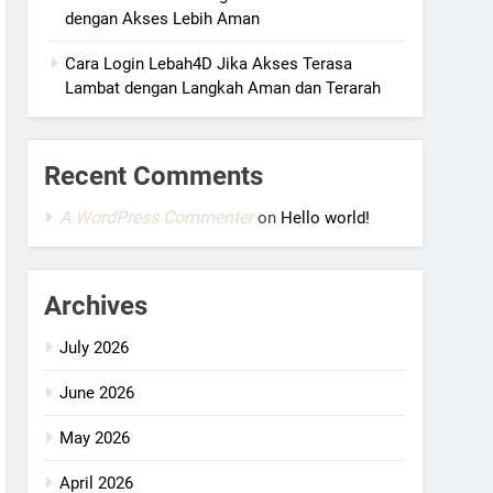
dengan Akses Lebih Aman
Cara Login Lebah4D Jika Akses Terasa
Lambat dengan Langkah Aman dan Terarah
Recent Comments
A WordPress Commenter
on
Hello world!
Archives
July 2026
June 2026
May 2026
April 2026