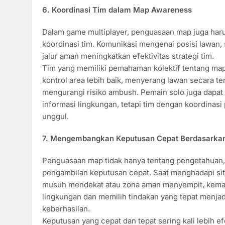
6. Koordinasi Tim dalam Map Awareness
Dalam game multiplayer, penguasaan map juga har
koordinasi tim. Komunikasi mengenai posisi lawan,
jalur aman meningkatkan efektivitas strategi tim.
Tim yang memiliki pemahaman kolektif tentang m
kontrol area lebih baik, menyerang lawan secara te
mengurangi risiko ambush. Pemain solo juga dapa
informasi lingkungan, tetapi tim dengan koordinasi 
unggul.
7. Mengembangkan Keputusan Cepat Berdasarka
Penguasaan map tidak hanya tentang pengetahuan, 
pengambilan keputusan cepat. Saat menghadapi situa
musuh mendekat atau zona aman menyempit, ke
lingkungan dan memilih tindakan yang tepat menja
keberhasilan.
Keputusan yang cepat dan tepat sering kali lebih ef