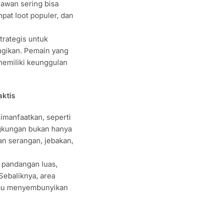
lawan sering bisa
mpat loot populer, dan
trategis untuk
gikan. Pemain yang
memiliki keunggulan
ktis
imanfaatkan, seperti
ngkungan bukan hanya
an serangan, jebakan,
i pandangan luas,
ebaliknya, area
tau menyembunyikan