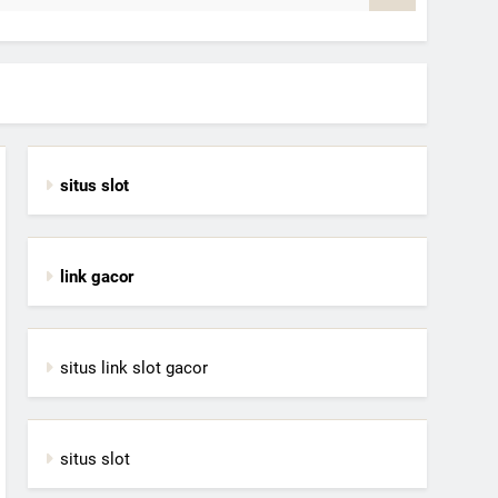
situs slot
link gacor
situs link slot gacor
situs slot