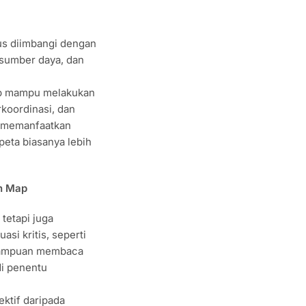
us diimbangi dengan
 sumber daya, dan
ap mampu melakukan
rkoordinasi, dan
t memanfaatkan
peta biasanya lebih
n Map
tetapi juga
si kritis, seperti
mampuan membaca
di penentu
ektif daripada