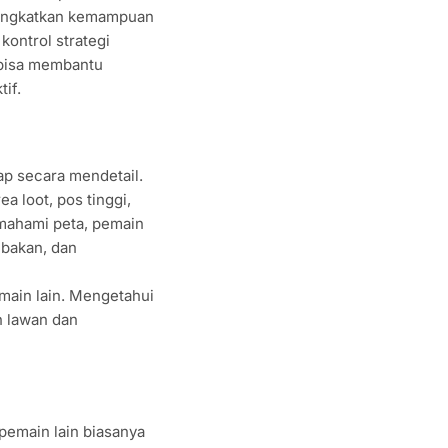
ningkatkan kemampuan
kontrol strategi
 bisa membantu
if.
p secara mendetail.
a loot, pos tinggi,
emahami peta, pemain
ebakan, dan
pemain lain. Mengetahui
n lawan dan
emain lain biasanya