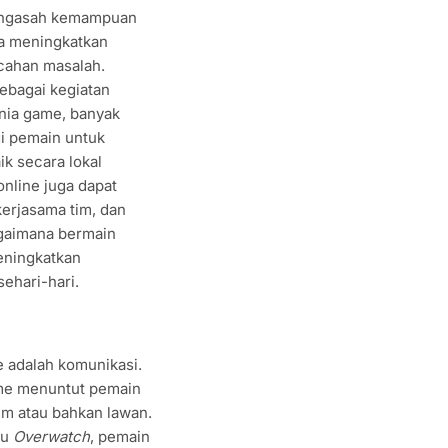
engasah kemampuan
sa meningkatkan
cahan masalah.
ebagai kegiatan
nia game, banyak
i pemain untuk
ik secara lokal
nline juga dapat
erjasama tim, dan
gaimana bermain
meningkatkan
ehari-hari.
e adalah komunikasi.
game menuntut pemain
im atau bahkan lawan.
au
Overwatch
, pemain