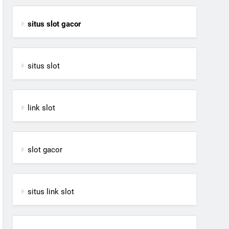
situs slot gacor
situs slot
link slot
slot gacor
situs link slot