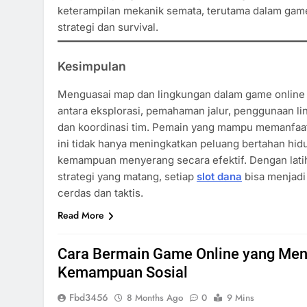
keterampilan mekanik semata, terutama dalam ga
strategi dan survival.
Kesimpulan
Menguasai map dan lingkungan dalam game online 
antara eksplorasi, pemahaman jalur, penggunaan li
dan koordinasi tim. Pemain yang mampu memanfa
ini tidak hanya meningkatkan peluang bertahan hidu
kemampuan menyerang secara efektif. Dengan latih
strategi yang matang, setiap
slot dana
bisa menjadi
cerdas dan taktis.
Read More
Cara Bermain Game Online yang Me
Kemampuan Sosial
Fbd3456
8 Months Ago
0
9 Mins