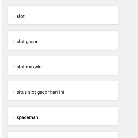
slot
slot gacor
slot maxwin
situs slot gacor hari ini
spaceman