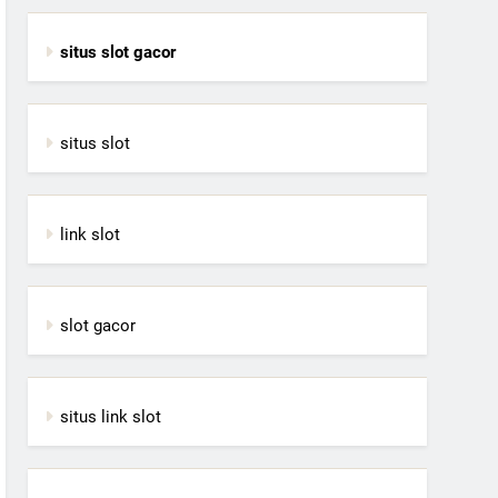
situs slot gacor
situs slot
link slot
slot gacor
situs link slot