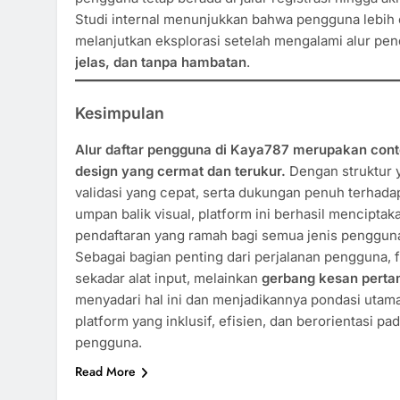
Studi internal menunjukkan bahwa pengguna lebih
melanjutkan eksplorasi setelah mengalami alur pe
jelas, dan tanpa hambatan
.
Kesimpulan
Alur daftar pengguna di Kaya787 merupakan con
design yang cermat dan terukur.
Dengan struktur 
validasi yang cepat, serta dukungan penuh terhada
umpan balik visual, platform ini berhasil mencipta
pendaftaran yang ramah bagi semua jenis penggun
Sebagai bagian penting dari perjalanan pengguna, 
sekadar alat input, melainkan
gerbang kesan pert
menyadari hal ini dan menjadikannya pondasi ut
platform yang inklusif, efisien, dan berorientasi 
pengguna.
Read More