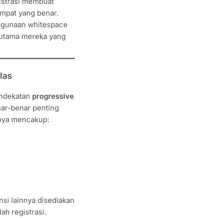
gistrasi membuat
mpat yang benar.
nggunaan whitespace
rutama mereka yang
las
endekatan
progressive
nar-benar penting
mnya mencakup:
nsi lainnya disediakan
ah registrasi.