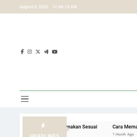
Skip
August 6, 2026
12:46:14 AM
to
content
Fuk
Temukan T
ternatif yang Digunakan Sesuai
Cara Memastikan EDWIN
1 Month Ago
HEADLINES