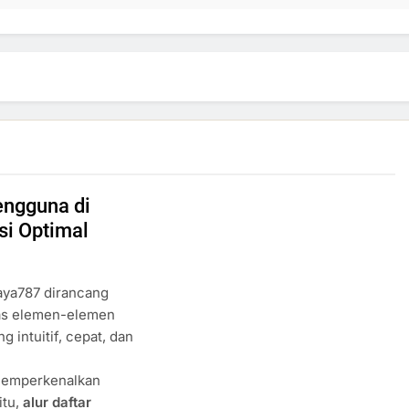
engguna di
si Optimal
Kaya787 dirancang
las elemen-elemen
 intuitif, cepat, dan
 memperkenalkan
itu,
alur daftar