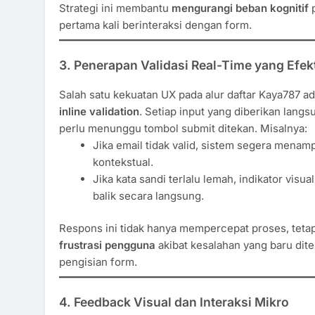
Strategi ini membantu
mengurangi beban kognitif
p
pertama kali berinteraksi dengan form.
3.
Penerapan Validasi Real-Time yang Efekt
Salah satu kekuatan UX pada alur daftar Kaya787 
inline validation
. Setiap input yang diberikan langs
perlu menunggu tombol submit ditekan. Misalnya:
Jika email tidak valid, sistem segera menampi
kontekstual.
Jika kata sandi terlalu lemah, indikator vis
balik secara langsung.
Respons ini tidak hanya mempercepat proses, teta
frustrasi pengguna
akibat kesalahan yang baru dite
pengisian form.
4.
Feedback Visual dan Interaksi Mikro