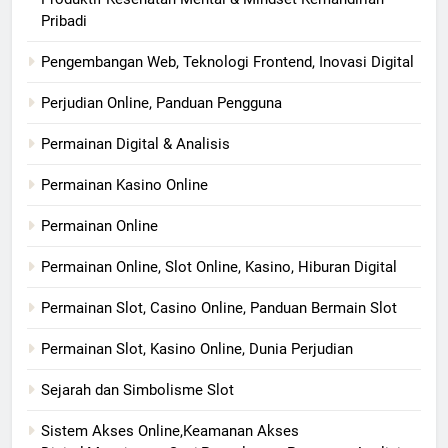
Pribadi
Pengembangan Web, Teknologi Frontend, Inovasi Digital
Perjudian Online, Panduan Pengguna
Permainan Digital & Analisis
Permainan Kasino Online
Permainan Online
Permainan Online, Slot Online, Kasino, Hiburan Digital
Permainan Slot, Casino Online, Panduan Bermain Slot
Permainan Slot, Kasino Online, Dunia Perjudian
Sejarah dan Simbolisme Slot
Sistem Akses Online,Keamanan Akses