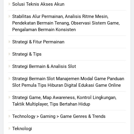
Solusi Teknis Akses Akun
Stabilitas Alur Permainan, Analisis Ritme Mesin,
Pendekatan Bermain Tenang, Observasi Sistem Game,
Pengalaman Bermain Konsisten
Strategi & Fitur Permainan
Strategi & Tips
Strategi Bermain & Analisis Slot
Strategi Bermain Slot Manajemen Modal Game Panduan
Slot Pemula Tips Hiburan Digital Edukasi Game Online
Strategi Game, Map Awareness, Kontrol Lingkungan,
Taktik Multiplayer, Tips Bertahan Hidup
Technology > Gaming > Game Genres & Trends
Teknologi