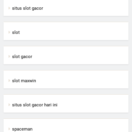
situs slot gacor
slot
slot gacor
slot maxwin
situs slot gacor hari ini
spaceman