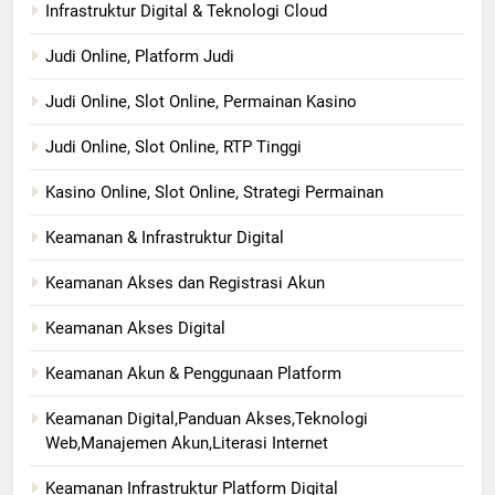
Infrastruktur Digital & Teknologi Cloud
Judi Online, Platform Judi
Judi Online, Slot Online, Permainan Kasino
Judi Online, Slot Online, RTP Tinggi
Kasino Online, Slot Online, Strategi Permainan
Keamanan & Infrastruktur Digital
Keamanan Akses dan Registrasi Akun
Keamanan Akses Digital
Keamanan Akun & Penggunaan Platform
Keamanan Digital,Panduan Akses,Teknologi
Web,Manajemen Akun,Literasi Internet
Keamanan Infrastruktur Platform Digital