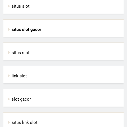
situs slot
situs slot gacor
situs slot
link slot
slot gacor
situs link slot