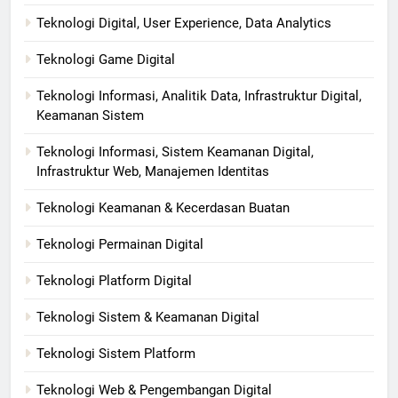
Teknologi Digital, User Experience, Data Analytics
Teknologi Game Digital
Teknologi Informasi, Analitik Data, Infrastruktur Digital,
Keamanan Sistem
Teknologi Informasi, Sistem Keamanan Digital,
Infrastruktur Web, Manajemen Identitas
Teknologi Keamanan & Kecerdasan Buatan
Teknologi Permainan Digital
Teknologi Platform Digital
Teknologi Sistem & Keamanan Digital
Teknologi Sistem Platform
Teknologi Web & Pengembangan Digital