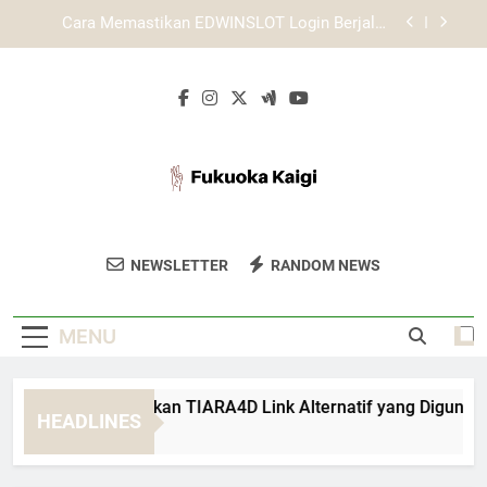
Skip
Login Edwinslot Alternatif sebagai Pilihan Akses
to
Tambahan yang Aman dan Praktis
content
Panduan Lebah4D Login di Android dan iOS
dengan Akses Lebih Aman
Langkah Memastikan TIARA4D Link Alternatif
yang Digunakan Sesuai
Cara Memastikan EDWINSLOT Login Berjalan
Aman di Berbagai Perangkat
Login Edwinslot Alternatif sebagai Pilihan Akses
Tambahan yang Aman dan Praktis
Fukuoka Kaigi
Temukan Tempat Meeting Yang Ideal Di
Panduan Lebah4D Login di Android dan iOS
NEWSLETTER
RANDOM NEWS
dengan Akses Lebih Aman
Fukuoka Kaigi.
MENU
ngkah Memastikan TIARA4D Link Alternatif yang Digunakan S
HEADLINES
Weeks Ago