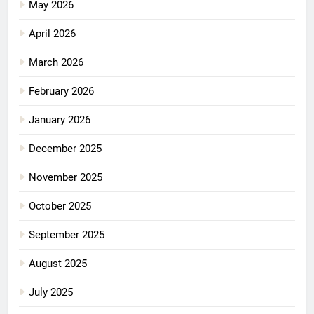
May 2026
April 2026
March 2026
February 2026
January 2026
December 2025
November 2025
October 2025
September 2025
August 2025
July 2025