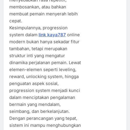
membosankan, atau bahkan
membuat pemain menyerah lebih
cepat.
Kesimpulannya, progression
system dalam
link kaya787
online
modern bukan hanya sekadar fitur
tambahan, tetapi merupakan
struktur inti yang mengatur
dinamika perjalanan pemain. Lewat
elemen-elemen seperti leveling,
reward, unlocking system, hingga
penguatan aspek sosial,
progression system menjadi kunci
dalam menciptakan pengalaman
bermain yang mendalam,
seimbang, dan berkelanjutan.
Dengan perancangan yang tepat,
sistem ini mampu menghubungkan