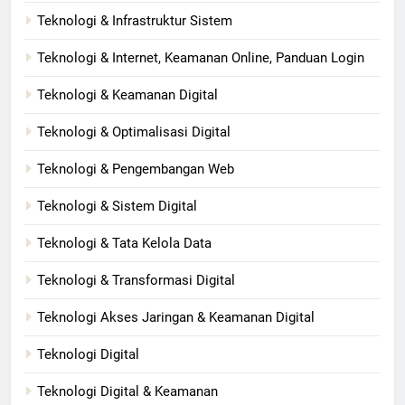
Teknologi & Infrastruktur Sistem
Teknologi & Internet, Keamanan Online, Panduan Login
Teknologi & Keamanan Digital
Teknologi & Optimalisasi Digital
Teknologi & Pengembangan Web
Teknologi & Sistem Digital
Teknologi & Tata Kelola Data
Teknologi & Transformasi Digital
Teknologi Akses Jaringan & Keamanan Digital
Teknologi Digital
Teknologi Digital & Keamanan