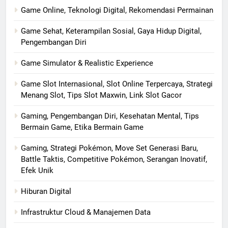
Game Online, Teknologi Digital, Rekomendasi Permainan
Game Sehat, Keterampilan Sosial, Gaya Hidup Digital,
Pengembangan Diri
Game Simulator & Realistic Experience
Game Slot Internasional, Slot Online Terpercaya, Strategi
Menang Slot, Tips Slot Maxwin, Link Slot Gacor
Gaming, Pengembangan Diri, Kesehatan Mental, Tips
Bermain Game, Etika Bermain Game
Gaming, Strategi Pokémon, Move Set Generasi Baru,
Battle Taktis, Competitive Pokémon, Serangan Inovatif,
Efek Unik
Hiburan Digital
Infrastruktur Cloud & Manajemen Data