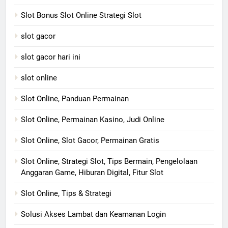
Slot Bonus Slot Online Strategi Slot
slot gacor
slot gacor hari ini
slot online
Slot Online, Panduan Permainan
Slot Online, Permainan Kasino, Judi Online
Slot Online, Slot Gacor, Permainan Gratis
Slot Online, Strategi Slot, Tips Bermain, Pengelolaan
Anggaran Game, Hiburan Digital, Fitur Slot
Slot Online, Tips & Strategi
Solusi Akses Lambat dan Keamanan Login