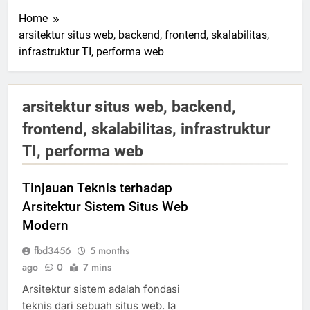
Home
arsitektur situs web, backend, frontend, skalabilitas,
infrastruktur TI, performa web
arsitektur situs web, backend,
frontend, skalabilitas, infrastruktur
TI, performa web
Tinjauan Teknis terhadap
Arsitektur Sistem Situs Web
Modern
fbd3456
5 months
ago
0
7 mins
Arsitektur sistem adalah fondasi
teknis dari sebuah situs web. Ia