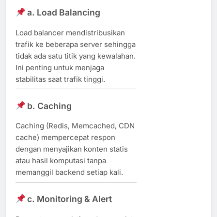
a. Load Balancing
Load balancer mendistribusikan
trafik ke beberapa server sehingga
tidak ada satu titik yang kewalahan.
Ini penting untuk menjaga
stabilitas saat trafik tinggi.
b. Caching
Caching (Redis, Memcached, CDN
cache) mempercepat respon
dengan menyajikan konten statis
atau hasil komputasi tanpa
memanggil backend setiap kali.
c. Monitoring & Alert