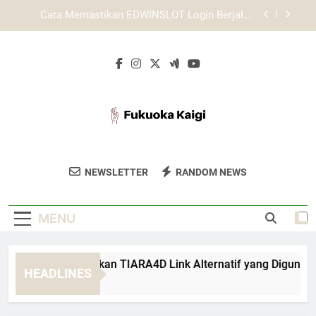
Skip
Login Edwinslot Alternatif sebagai Pilihan Akses
to
Tambahan yang Aman dan Praktis
content
Panduan Lebah4D Login di Android dan iOS
dengan Akses Lebih Aman
Langkah Memastikan TIARA4D Link Alternatif
yang Digunakan Sesuai
Cara Memastikan EDWINSLOT Login Berjalan
Aman di Berbagai Perangkat
Login Edwinslot Alternatif sebagai Pilihan Akses
Tambahan yang Aman dan Praktis
Fukuoka Kaigi
Temukan Tempat Meeting Yang Ideal Di
Panduan Lebah4D Login di Android dan iOS
NEWSLETTER
RANDOM NEWS
dengan Akses Lebih Aman
Fukuoka Kaigi.
MENU
angkah Memastikan TIARA4D Link Alternatif yang Digunakan 
HEADLINES
 Weeks Ago