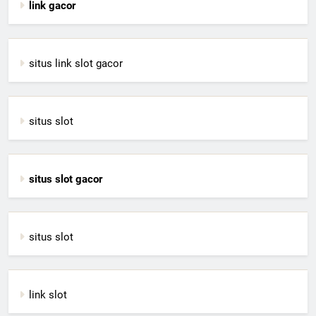
link gacor
situs link slot gacor
situs slot
situs slot gacor
situs slot
link slot