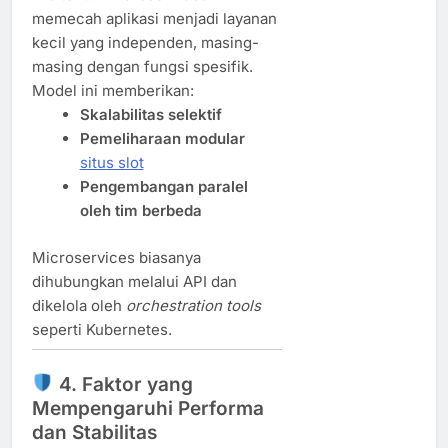
memecah aplikasi menjadi layanan
kecil yang independen, masing-
masing dengan fungsi spesifik.
Model ini memberikan:
Skalabilitas selektif
Pemeliharaan modular
situs slot
Pengembangan paralel
oleh tim berbeda
Microservices biasanya
dihubungkan melalui API dan
dikelola oleh
orchestration tools
seperti Kubernetes.
4. Faktor yang
Mempengaruhi Performa
dan Stabilitas