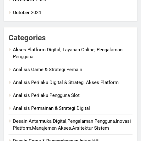
October 2024
Categories
Akses Platform Digital, Layanan Online, Pengalaman
Pengguna
Analisis Game & Strategi Pemain
Analisis Perilaku Digital & Strategi Akses Platform
Analisis Perilaku Pengguna Slot
Analisis Permainan & Strategi Digital
Desain Antarmuka Digital,Pengalaman Pengguna,Inovasi
Platform,Manajemen Akses,Arsitektur Sistem
Desain Game & Pengembangan Interaktif