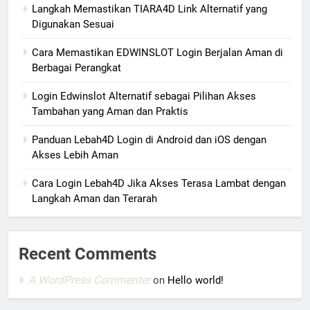
Langkah Memastikan TIARA4D Link Alternatif yang
Digunakan Sesuai
Cara Memastikan EDWINSLOT Login Berjalan Aman di
Berbagai Perangkat
Login Edwinslot Alternatif sebagai Pilihan Akses
Tambahan yang Aman dan Praktis
Panduan Lebah4D Login di Android dan iOS dengan
Akses Lebih Aman
Cara Login Lebah4D Jika Akses Terasa Lambat dengan
Langkah Aman dan Terarah
Recent Comments
A WordPress Commenter
on
Hello world!