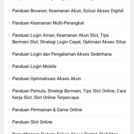
Panduan Browser, Keamanan Akun, Solusi Akses Digital
Panduan Keamanan Multi-Perangkat
Panduan Login Aman, Keamanan Akun Slot, Tips
Bermain Slot, Strategi Login Cepat, Optimasi Akses Situs
Panduan Login dan Pengalaman Akses Sederhana
Panduan Login Mobile
Panduan Optimalisasi Akses Akun
Panduan Pemula, Strategi Bermain, Tips Slot Online, Cara
Kerja Slot, Slot Online Terpercaya
Panduan Permainan & Game Online
Panduan Slot Online