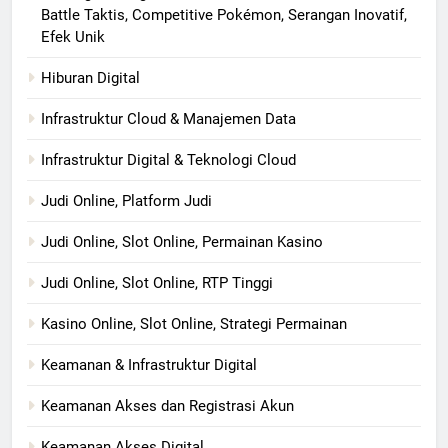
Battle Taktis, Competitive Pokémon, Serangan Inovatif,
Efek Unik
Hiburan Digital
Infrastruktur Cloud & Manajemen Data
Infrastruktur Digital & Teknologi Cloud
Judi Online, Platform Judi
Judi Online, Slot Online, Permainan Kasino
Judi Online, Slot Online, RTP Tinggi
Kasino Online, Slot Online, Strategi Permainan
Keamanan & Infrastruktur Digital
Keamanan Akses dan Registrasi Akun
Keamanan Akses Digital