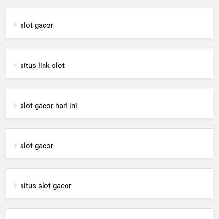
slot gacor
situs link slot
slot gacor hari ini
slot gacor
situs slot gacor