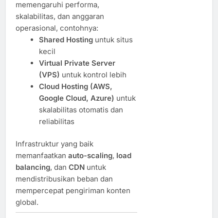
memengaruhi performa,
skalabilitas, dan anggaran
operasional, contohnya:
Shared Hosting
untuk situs
kecil
Virtual Private Server
(VPS)
untuk kontrol lebih
Cloud Hosting (AWS,
Google Cloud, Azure)
untuk
skalabilitas otomatis dan
reliabilitas
Infrastruktur yang baik
memanfaatkan
auto-scaling
,
load
balancing
, dan
CDN
untuk
mendistribusikan beban dan
mempercepat pengiriman konten
global.