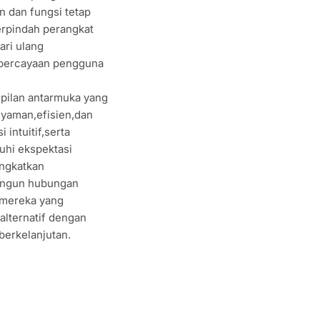
n dan fungsi tetap
erpindah perangkat
ari ulang
kepercayaan pengguna
mpilan antarmuka yang
nyaman,efisien,dan
intuitif,serta
uhi ekspektasi
ingkatkan
angun hubungan
 mereka yang
lternatif dengan
berkelanjutan.