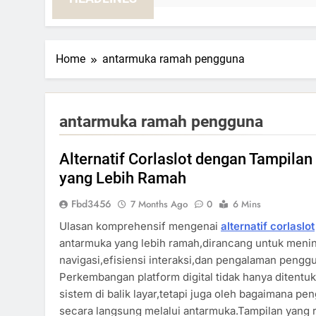
Home
antarmuka ramah pengguna
antarmuka ramah pengguna
Alternatif Corlaslot dengan Tampila
yang Lebih Ramah
Fbd3456
7 Months Ago
0
6 Mins
Ulasan komprehensif mengenai
alternatif corlaslot
antarmuka yang lebih ramah,dirancang untuk men
navigasi,efisiensi interaksi,dan pengalaman pengg
Perkembangan platform digital tidak hanya ditentu
sistem di balik layar,tetapi juga oleh bagaimana pe
secara langsung melalui antarmuka.Tampilan yang 