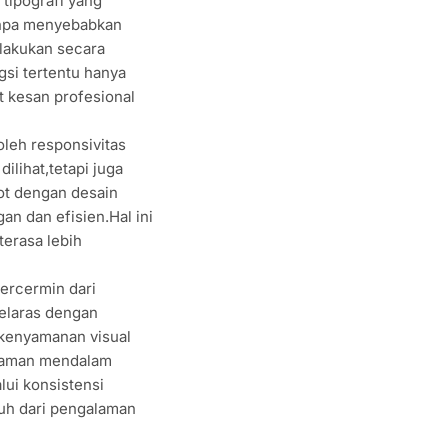
tipografi yang
anpa menyebabkan
ilakukan secara
si tertentu hanya
t kesan profesional
leh responsivitas
lihat,tetapi juga
lot dengan desain
an dan efisien.Hal ini
terasa lebih
ercermin dari
elaras dengan
kenyamanan visual
ahaman mendalam
lui konsistensi
uh dari pengalaman