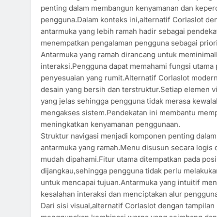
penting dalam membangun kenyamanan dan keper
pengguna.Dalam konteks ini,alternatif Corlaslot de
antarmuka yang lebih ramah hadir sebagai pendeka
menempatkan pengalaman pengguna sebagai priori
Antarmuka yang ramah dirancang untuk meminima
interaksi.Pengguna dapat memahami fungsi utama p
penyesuaian yang rumit.Alternatif Corlaslot moder
desain yang bersih dan terstruktur.Setiap elemen vi
yang jelas sehingga pengguna tidak merasa kewalah
mengakses sistem.Pendekatan ini membantu memp
meningkatkan kenyamanan penggunaan.
Struktur navigasi menjadi komponen penting dala
antarmuka yang ramah.Menu disusun secara logis d
mudah dipahami.Fitur utama ditempatkan pada pos
dijangkau,sehingga pengguna tidak perlu melakuka
untuk mencapai tujuan.Antarmuka yang intuitif men
kesalahan interaksi dan menciptakan alur pengguna
Dari sisi visual,alternatif Corlaslot dengan tampila