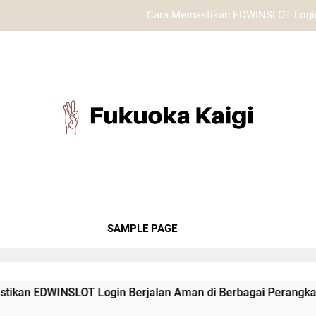
Cara Memastikan EDWINSLOT Login 
Login Edwinslot Alternatif sebagai Pilihan
Panduan Lebah4D Login di Andr
Langkah Memastikan TIARA4D L
Cara Memastikan EDWINSLOT Login 
Login Edwinslot Alternatif sebagai Pilihan
uoka Kaigi
empat Meeting Yang Ideal Di Fukuoka Kaigi.
Panduan Lebah4D Login di Andr
SAMPLE PAGE
SLOT Login Berjalan Aman di Berbagai Perangkat
Logi
2 Mon