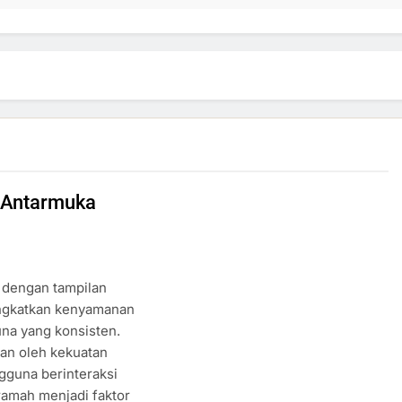
n Antarmuka
dengan tampilan
ingkatkan kenyamanan
una yang konsisten.
kan oleh kekuatan
ngguna berinteraksi
ramah menjadi faktor