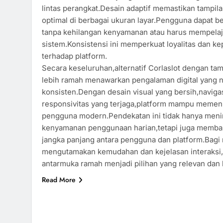
lintas perangkat.Desain adaptif memastikan tampila
optimal di berbagai ukuran layar.Pengguna dapat b
tanpa kehilangan kenyamanan atau harus mempelaj
sistem.Konsistensi ini memperkuat loyalitas dan 
terhadap platform.
Secara keseluruhan,alternatif Corlaslot dengan ta
lebih ramah menawarkan pengalaman digital yang 
konsisten.Dengan desain visual yang bersih,navigasi 
responsivitas yang terjaga,platform mampu memen
pengguna modern.Pendekatan ini tidak hanya men
kenyamanan penggunaan harian,tetapi juga memb
jangka panjang antara pengguna dan platform.Bagi
mengutamakan kemudahan dan kejelasan interaksi,a
antarmuka ramah menjadi pilihan yang relevan dan 
Read More