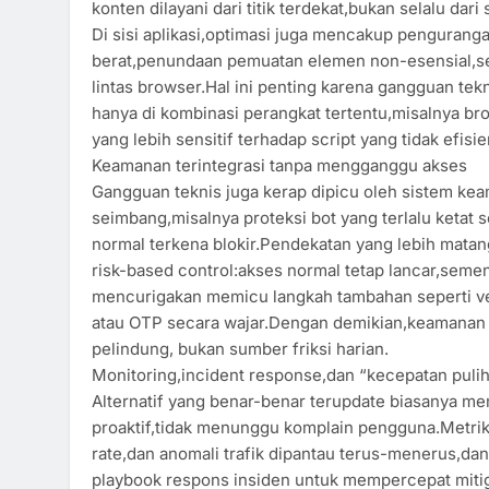
konten dilayani dari titik terdekat,bukan selalu dari
Di sisi aplikasi,optimasi juga mencakup penguranga
berat,penundaan pemuatan elemen non-esensial,ser
lintas browser.Hal ini penting karena gangguan tek
hanya di kombinasi perangkat tertentu,misalnya br
yang lebih sensitif terhadap script yang tidak efisie
Keamanan terintegrasi tanpa mengganggu akses
Gangguan teknis juga kerap dipicu oleh sistem ke
seimbang,misalnya proteksi bot yang terlalu ketat
normal terkena blokir.Pendekatan yang lebih mata
risk-based control:akses normal tetap lancar,seme
mencurigakan memicu langkah tambahan seperti ver
atau OTP secara wajar.Dengan demikian,keamanan 
pelindung, bukan sumber friksi harian.
Monitoring,incident response,dan “kecepatan puli
Alternatif yang benar-benar terupdate biasanya me
proaktif,tidak menunggu komplain pengguna.Metrik 
rate,dan anomali trafik dipantau terus-menerus,dan
playbook respons insiden untuk mempercepat mitiga