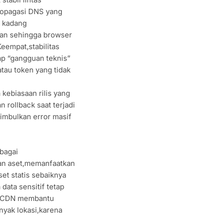
ropagasi DNS yang
a kadang
aman sehingga browser
empat,stabilitas
p “gangguan teknis”
tau token yang tidak
 kebiasaan rilis yang
rollback saat terjadi
imbulkan error masif
bagai
ran aset,memanfaatkan
et statis sebaiknya
data sensitif tetap
n.CDN membantu
nyak lokasi,karena