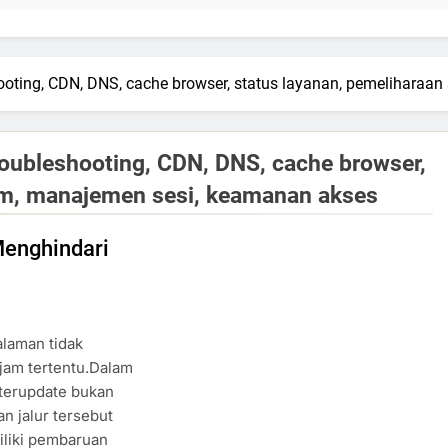
leshooting, CDN, DNS, cache browser, status layanan, pemelihara
 troubleshooting, CDN, DNS, cache browser,
tem, manajemen sesi, keamanan akses
Menghindari
laman tidak
 jam tertentu.Dalam
 terupdate bukan
n jalur tersebut
iliki pembaruan