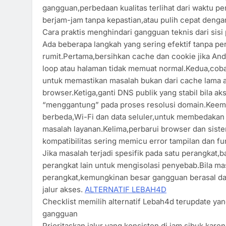
gangguan,perbedaan kualitas terlihat dari waktu p
berjam-jam tanpa kepastian,atau pulih cepat deng
Cara praktis menghindari gangguan teknis dari sis
Ada beberapa langkah yang sering efektif tanpa per
rumit.Pertama,bersihkan cache dan cookie jika An
loop atau halaman tidak memuat normal.Kedua,cob
untuk memastikan masalah bukan dari cache lama a
browser.Ketiga,ganti DNS publik yang stabil bila ak
“menggantung” pada proses resolusi domain.Keempa
berbeda,Wi-Fi dan data seluler,untuk membedakan 
masalah layanan.Kelima,perbarui browser dan sist
kompatibilitas sering memicu error tampilan dan fu
Jika masalah terjadi spesifik pada satu perangkat
perangkat lain untuk mengisolasi penyebab.Bila mas
perangkat,kemungkinan besar gangguan berasal dari
jalur akses.
ALTERNATIF LEBAH4D
Checklist memilih alternatif Lebah4d terupdate yan
gangguan
Prioritaskan jalur yang konsisten di jam sibuk,kare