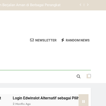
Berjalan Aman di Berbagai Perangkat
 Akses Tambahan yang Aman dan Praktis
oid dan iOS dengan Akses Lebih Aman
ink Alternatif yang Digunakan Sesuai
NEWSLETTER
RANDOM NEWS
Berjalan Aman di Berbagai Perangkat
 Akses Tambahan yang Aman dan Praktis
oid dan iOS dengan Akses Lebih Aman
 Edwinslot Alternatif sebagai Pilihan Akses Tambahan yang A
hs Ago