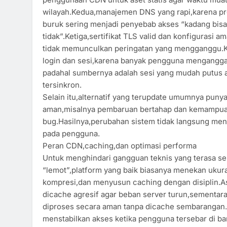
wilayah.Kedua,manajemen DNS yang rapi,karena p
buruk sering menjadi penyebab akses “kadang bis
tidak”.Ketiga,sertifikat TLS valid dan konfigurasi 
tidak memunculkan peringatan yang mengganggu.Ke
login dan sesi,karena banyak pengguna mengangga
padahal sumbernya adalah sesi yang mudah putus a
tersinkron.
Selain itu,alternatif yang terupdate umumnya punya
aman,misalnya pembaruan bertahap dan kemampuan 
bug.Hasilnya,perubahan sistem tidak langsung men
pada pengguna.
Peran CDN,caching,dan optimasi performa
Untuk menghindari gangguan teknis yang terasa se
“lemot”,platform yang baik biasanya menekan uku
kompresi,dan menyusun caching dengan disiplin.As
dicache agresif agar beban server turun,sementara 
diproses secara aman tanpa dicache sembaranga
menstabilkan akses ketika pengguna tersebar di ba