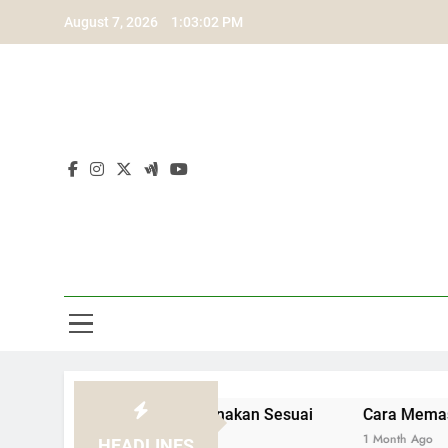
Skip
August 7, 2026
1:03:03 PM
to
content
Fuk
Temukan T
rnatif yang Digunakan Sesuai
Cara Memastikan EDWINS
1 Month Ago
HEADLINES