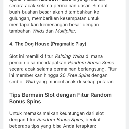
secara acak selama permainan dasar. Simbol
buah-buahan besar akan ditambahkan ke
gulungan, memberikan kesempatan untuk
mendapatkan kemenangan besar dengan
tambahan
Wilds
dan
Multiplier
.
4.
The Dog House (Pragmatic Play)
Slot ini memiliki fitur
Raining Wilds
di mana
pemain bisa mendapatkan
Random Bonus Spins
secara acak selama permainan berlangsung. Fitur
ini memberikan hingga 20
Free Spins
dengan
simbol
Wild
yang muncul acak di setiap putaran.
Tips Bermain Slot dengan Fitur Random
Bonus Spins
Untuk memaksimalkan keuntungan dari slot
dengan fitur
Random Bonus Spins
, berikut
beberapa tips yang bisa Anda terapkan: