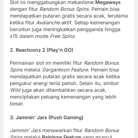
Slot ini menggabungkan mekanisme
Megaways
dengan fitur
Random Bonus Spins
. Pemain bisa
mendapatkan putaran gratis secara acak, terutama
ketika fitur
Avalanche
aktif. Setiap kemenangan
beruntun juga meningkatkan pengganda hingga
x15 dalam mode
Free Spins
.
2.
Reactoonz 2 (Play’n GO)
Permainan slot ini memiliki fitur
Random Bonus
Spins
melalui
Gargantoon Feature
. Pemain bisa
mendapatkan putaran gratis secara acak ketika
pengukur energi terisi penuh. Selain itu, simbol
Wild
juga akan ditambahkan secara acak,
menciptakan peluang kemenangan yang lebih
besar.
3.
Jammin’ Jars (Push Gaming)
Jammin’ Jars
menawarkan fitur
Random Bonus
Spins
melalui
Rainbow Feature
yang muncul