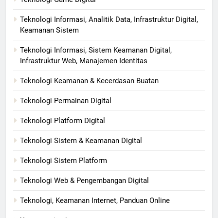
Teknologi Informasi, Analitik Data, Infrastruktur Digital,
Keamanan Sistem
Teknologi Informasi, Sistem Keamanan Digital,
Infrastruktur Web, Manajemen Identitas
Teknologi Keamanan & Kecerdasan Buatan
Teknologi Permainan Digital
Teknologi Platform Digital
Teknologi Sistem & Keamanan Digital
Teknologi Sistem Platform
Teknologi Web & Pengembangan Digital
Teknologi, Keamanan Internet, Panduan Online