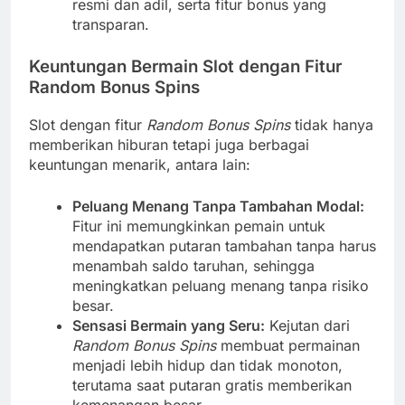
resmi dan adil, serta fitur bonus yang
transparan.
Keuntungan Bermain Slot dengan Fitur
Random Bonus Spins
Slot dengan fitur
Random Bonus Spins
tidak hanya
memberikan hiburan tetapi juga berbagai
keuntungan menarik, antara lain:
Peluang Menang Tanpa Tambahan Modal:
Fitur ini memungkinkan pemain untuk
mendapatkan putaran tambahan tanpa harus
menambah saldo taruhan, sehingga
meningkatkan peluang menang tanpa risiko
besar.
Sensasi Bermain yang Seru:
Kejutan dari
Random Bonus Spins
membuat permainan
menjadi lebih hidup dan tidak monoton,
terutama saat putaran gratis memberikan