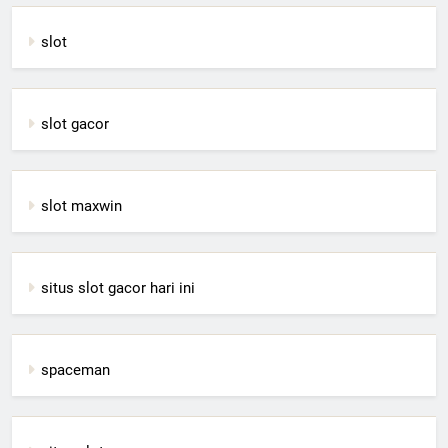
slot
slot gacor
slot maxwin
situs slot gacor hari ini
spaceman