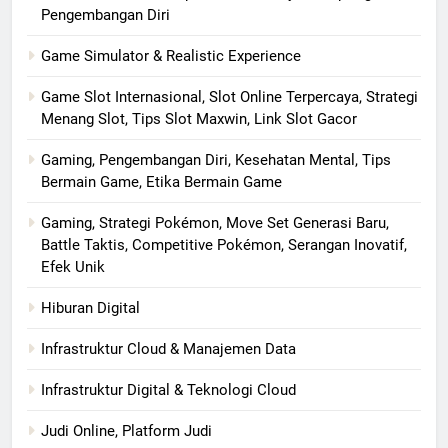
Pengembangan Diri
Game Simulator & Realistic Experience
Game Slot Internasional, Slot Online Terpercaya, Strategi
Menang Slot, Tips Slot Maxwin, Link Slot Gacor
Gaming, Pengembangan Diri, Kesehatan Mental, Tips
Bermain Game, Etika Bermain Game
Gaming, Strategi Pokémon, Move Set Generasi Baru,
Battle Taktis, Competitive Pokémon, Serangan Inovatif,
Efek Unik
Hiburan Digital
Infrastruktur Cloud & Manajemen Data
Infrastruktur Digital & Teknologi Cloud
Judi Online, Platform Judi