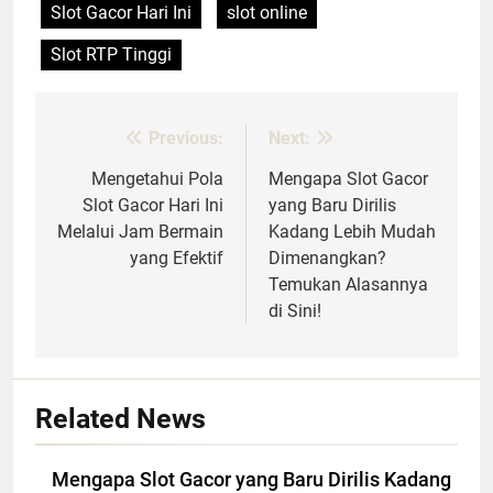
Slot Gacor Hari Ini
slot online
Slot RTP Tinggi
Previous:
Next:
Post
navigation
Mengetahui Pola
Mengapa Slot Gacor
Slot Gacor Hari Ini
yang Baru Dirilis
Melalui Jam Bermain
Kadang Lebih Mudah
yang Efektif
Dimenangkan?
Temukan Alasannya
di Sini!
Related News
Mengapa Slot Gacor yang Baru Dirilis Kadang