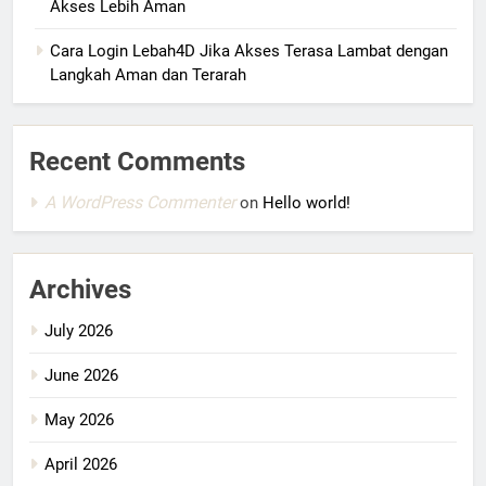
Akses Lebih Aman
Cara Login Lebah4D Jika Akses Terasa Lambat dengan
Langkah Aman dan Terarah
Recent Comments
A WordPress Commenter
on
Hello world!
Archives
July 2026
June 2026
May 2026
April 2026