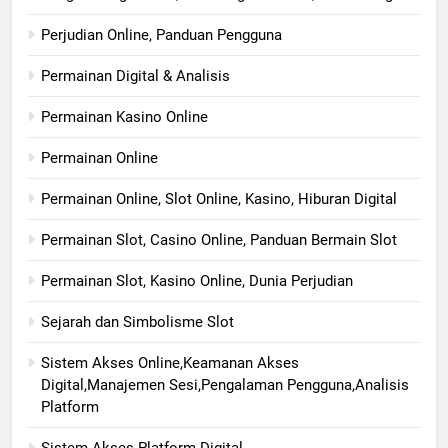
Perjudian Online, Panduan Pengguna
Permainan Digital & Analisis
Permainan Kasino Online
Permainan Online
Permainan Online, Slot Online, Kasino, Hiburan Digital
Permainan Slot, Casino Online, Panduan Bermain Slot
Permainan Slot, Kasino Online, Dunia Perjudian
Sejarah dan Simbolisme Slot
Sistem Akses Online,Keamanan Akses
Digital,Manajemen Sesi,Pengalaman Pengguna,Analisis
Platform
Sistem Akses Platform Digital