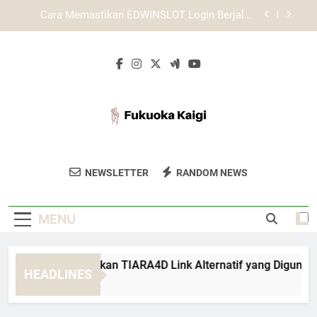
Skip
Login Edwinslot Alternatif sebagai Pilihan Akses
to
Tambahan yang Aman dan Praktis
content
Panduan Lebah4D Login di Android dan iOS
dengan Akses Lebih Aman
Langkah Memastikan TIARA4D Link Alternatif
yang Digunakan Sesuai
Cara Memastikan EDWINSLOT Login Berjalan
Aman di Berbagai Perangkat
Login Edwinslot Alternatif sebagai Pilihan Akses
Tambahan yang Aman dan Praktis
Fukuoka Kaigi
Temukan Tempat Meeting Yang Ideal Di
Panduan Lebah4D Login di Android dan iOS
NEWSLETTER
RANDOM NEWS
dengan Akses Lebih Aman
Fukuoka Kaigi.
MENU
ngkah Memastikan TIARA4D Link Alternatif yang Digunakan S
HEADLINES
Weeks Ago