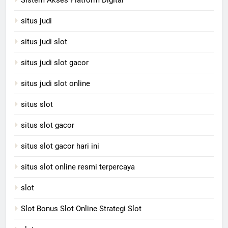
situs judi
situs judi slot
situs judi slot gacor
situs judi slot online
situs slot
situs slot gacor
situs slot gacor hari ini
situs slot online resmi terpercaya
slot
Slot Bonus Slot Online Strategi Slot