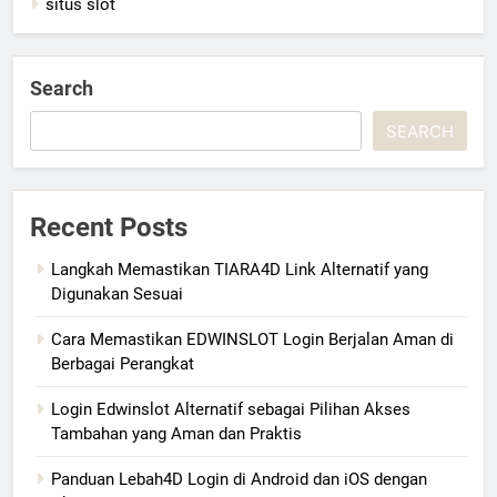
situs slot
Search
SEARCH
Recent Posts
Langkah Memastikan TIARA4D Link Alternatif yang
Digunakan Sesuai
Cara Memastikan EDWINSLOT Login Berjalan Aman di
Berbagai Perangkat
Login Edwinslot Alternatif sebagai Pilihan Akses
Tambahan yang Aman dan Praktis
Panduan Lebah4D Login di Android dan iOS dengan