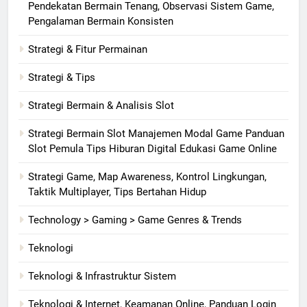
Pendekatan Bermain Tenang, Observasi Sistem Game,
Pengalaman Bermain Konsisten
Strategi & Fitur Permainan
Strategi & Tips
Strategi Bermain & Analisis Slot
Strategi Bermain Slot Manajemen Modal Game Panduan
Slot Pemula Tips Hiburan Digital Edukasi Game Online
Strategi Game, Map Awareness, Kontrol Lingkungan,
Taktik Multiplayer, Tips Bertahan Hidup
Technology > Gaming > Game Genres & Trends
Teknologi
Teknologi & Infrastruktur Sistem
Teknologi & Internet, Keamanan Online, Panduan Login