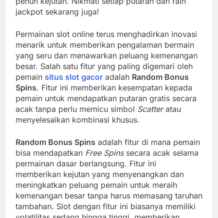
penuh kejutan. Nikmati setiap putaran dan raih
jackpot sekarang juga!
Permainan slot online terus menghadirkan inovasi
menarik untuk memberikan pengalaman bermain
yang seru dan menawarkan peluang kemenangan
besar. Salah satu fitur yang paling digemari oleh
pemain
situs slot gacor
adalah
Random Bonus
Spins
. Fitur ini memberikan kesempatan kepada
pemain untuk mendapatkan putaran gratis secara
acak tanpa perlu memicu simbol
Scatter
atau
menyelesaikan kombinasi khusus.
Random Bonus Spins
adalah fitur di mana pemain
bisa mendapatkan
Free Spins
secara acak selama
permainan dasar berlangsung. Fitur ini
memberikan kejutan yang menyenangkan dan
meningkatkan peluang pemain untuk meraih
kemenangan besar tanpa harus memasang taruhan
tambahan. Slot dengan fitur ini biasanya memiliki
volatilitas sedang hingga tinggi, memberikan