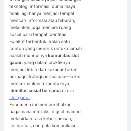
teknologi informasi, dunia maya
tidak lagi hanya menjadi tempat
mencari informasi atau hiburan,
melainkan juga menjadi ruang
sosial baru tempat identitas
kolektif terbentuk. Salah satu
contoh yang menarik untuk diamati
adalah munculnya
komunitas slot
gacor
, yang dalam praktiknya
menjadi lebih dari sekadar forum
berbagi strategi permainan—ia kini
mencerminkan terbentuknya
identitas sosial bersama
di era
slot gacor
.
Fenomena ini memperlihatkan
bagaimana interaksi digital mampu
melahirkan rasa kebersamaan,
solidaritas, dan pola komunikasi