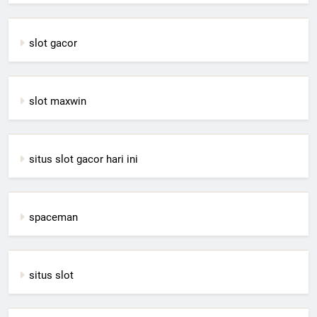
slot gacor
slot maxwin
situs slot gacor hari ini
spaceman
situs slot