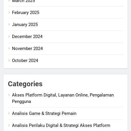
March 2025
February 2025
January 2025
December 2024
November 2024
October 2024
Categories
Akses Platform Digital, Layanan Online, Pengalaman
Pengguna
Analisis Game & Strategi Pemain
Analisis Perilaku Digital & Strategi Akses Platform