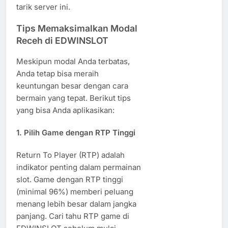
tarik server ini.
Tips Memaksimalkan Modal
Receh di EDWINSLOT
Meskipun modal Anda terbatas,
Anda tetap bisa meraih
keuntungan besar dengan cara
bermain yang tepat. Berikut tips
yang bisa Anda aplikasikan:
1. Pilih Game dengan RTP Tinggi
Return To Player (RTP) adalah
indikator penting dalam permainan
slot. Game dengan RTP tinggi
(minimal 96%) memberi peluang
menang lebih besar dalam jangka
panjang. Cari tahu RTP game di