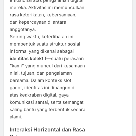
emosional atas pengalaman digital
mereka. Aktivitas ini memunculkan
rasa keterikatan, kebersamaan,
dan kepercayaan di antara
anggotanya.
Seiring waktu, keterlibatan ini
membentuk suatu struktur sosial
informal yang dikenal sebagai
identitas kolektif
—suatu perasaan
“kami” yang muncul dari kesamaan
nilai, tujuan, dan pengalaman
bersama. Dalam konteks slot
gacor, identitas ini dibangun di
atas keakraban digital, gaya
komunikasi santai, serta semangat
saling bantu yang terbentuk secara
alami.
Interaksi Horizontal dan Rasa