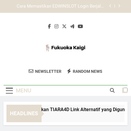
Skip
Login Edwinslot Alternatif sebagai Pilihan Akses
to
Tambahan yang Aman dan Praktis
content
Panduan Lebah4D Login di Android dan iOS
dengan Akses Lebih Aman
Langkah Memastikan TIARA4D Link Alternatif
yang Digunakan Sesuai
Cara Memastikan EDWINSLOT Login Berjalan
Aman di Berbagai Perangkat
Login Edwinslot Alternatif sebagai Pilihan Akses
Tambahan yang Aman dan Praktis
Fukuoka Kaigi
Temukan Tempat Meeting Yang Ideal Di
Panduan Lebah4D Login di Android dan iOS
NEWSLETTER
RANDOM NEWS
dengan Akses Lebih Aman
Fukuoka Kaigi.
MENU
ngkah Memastikan TIARA4D Link Alternatif yang Digunakan S
HEADLINES
Weeks Ago