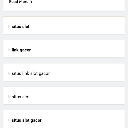
Read More
situs slot
link gacor
situs link slot gacor
situs slot
situs slot gacor