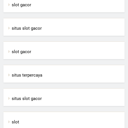
slot gacor
situs slot gacor
slot gacor
situs terpercaya
situs slot gacor
slot