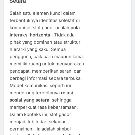
Setara
Salah satu elemen kunci dalam
terbentuknya identitas kolektif di
komunitas slot gacor adalah
pola
interaksi horizontal
. Tidak ada
pihak yang dominan atau struktur
hierarki yang kaku. Semua
pengguna, baik baru maupun lama,
memiliki ruang untuk menyuarakan
pendapat, memberikan saran, dan
berbagi informasi secara terbuka.
Model komunikasi seperti ini
mendorong terciptanya
relasi
sosial yang setara
, sehingga
memperkuat rasa kebersamaan.
Dalam konteks ini, slot gacor
menjadi lebih dari sekadar
permainan—ia adalah simbol