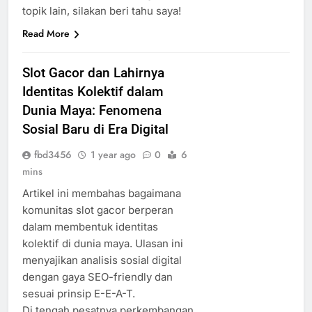
topik lain, silakan beri tahu saya!
Read More
Slot Gacor dan Lahirnya
Identitas Kolektif dalam
Dunia Maya: Fenomena
Sosial Baru di Era Digital
fbd3456
1 year ago
0
6
mins
Artikel ini membahas bagaimana
komunitas slot gacor berperan
dalam membentuk identitas
kolektif di dunia maya. Ulasan ini
menyajikan analisis sosial digital
dengan gaya SEO-friendly dan
sesuai prinsip E-E-A-T.
Di tengah pesatnya perkembangan