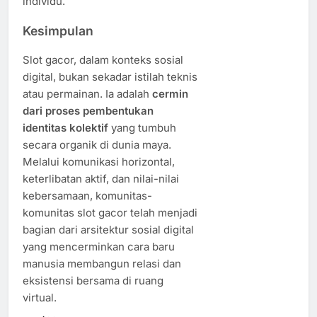
individu.
Kesimpulan
Slot gacor, dalam konteks sosial
digital, bukan sekadar istilah teknis
atau permainan. Ia adalah
cermin
dari proses pembentukan
identitas kolektif
yang tumbuh
secara organik di dunia maya.
Melalui komunikasi horizontal,
keterlibatan aktif, dan nilai-nilai
kebersamaan, komunitas-
komunitas slot gacor telah menjadi
bagian dari arsitektur sosial digital
yang mencerminkan cara baru
manusia membangun relasi dan
eksistensi bersama di ruang
virtual.