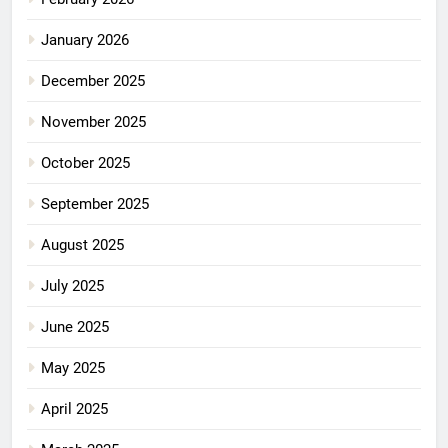
January 2026
December 2025
November 2025
October 2025
September 2025
August 2025
July 2025
June 2025
May 2025
April 2025