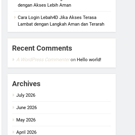
dengan Akses Lebih Aman
Cara Login Lebah4D Jika Akses Terasa
Lambat dengan Langkah Aman dan Terarah
Recent Comments
A WordPress Commenter
on
Hello world!
Archives
July 2026
June 2026
May 2026
April 2026