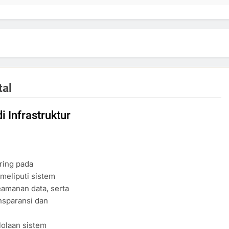
tal
 Infrastruktur
ring pada
 meliputi sistem
keamanan data, serta
nsparansi dan
lolaan sistem