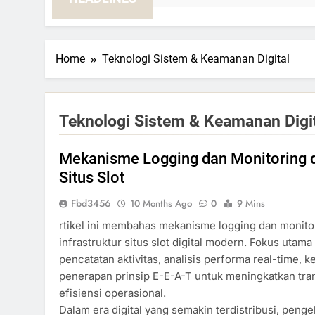
Home
Teknologi Sistem & Keamanan Digital
Teknologi Sistem & Keamanan Digi
Mekanisme Logging dan Monitoring di
Situs Slot
Fbd3456
10 Months Ago
0
9 Mins
rtikel ini membahas mekanisme logging dan monito
infrastruktur situs slot digital modern. Fokus utama
pencatatan aktivitas, analisis performa real-time, 
penerapan prinsip E-E-A-T untuk meningkatkan tra
efisiensi operasional.
Dalam era digital yang semakin terdistribusi, penge