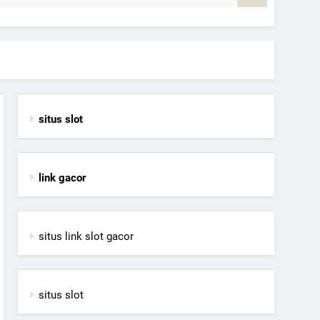
situs slot
link gacor
situs link slot gacor
situs slot