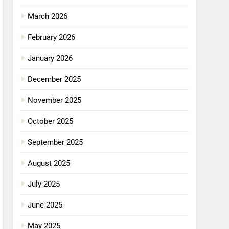
March 2026
February 2026
January 2026
December 2025
November 2025
October 2025
September 2025
August 2025
July 2025
June 2025
May 2025