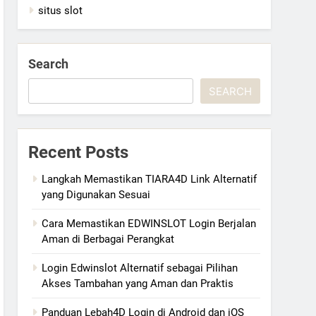
situs slot
Search
SEARCH
Recent Posts
Langkah Memastikan TIARA4D Link Alternatif
yang Digunakan Sesuai
Cara Memastikan EDWINSLOT Login Berjalan
Aman di Berbagai Perangkat
Login Edwinslot Alternatif sebagai Pilihan
Akses Tambahan yang Aman dan Praktis
Panduan Lebah4D Login di Android dan iOS