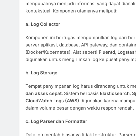
mengubahnya menjadi informasi yang dapat dianali
kontekstual. Komponen utamanya meliputi:
a.
Log Collector
Komponen ini bertugas mengumpulkan log dari ber
server aplikasi, database, API gateway, dan contain
(Docker/Kubernetes). Alat seperti
Fluentd
,
Logstas
digunakan untuk mengirimkan log ke pusat penyim
b.
Log Storage
Tempat penyimpanan log harus dirancang untuk 
dan akses cepat
. Sistem berbasis
Elasticsearch
,
S
CloudWatch Logs (AWS)
digunakan karena mampu
dalam volume besar dengan waktu respon rendah.
c.
Log Parser dan Formatter
Data log mentah biasanya tidak terstruktur. Parser