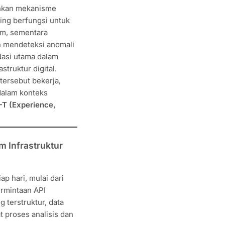
kan mekanisme
ing berfungsi untuk
tem, sementara
n mendeteksi anomali
dasi utama dalam
struktur digital.
ersebut bekerja,
dalam konteks
-T (Experience,
m Infrastruktur
ap hari, mulai dari
ermintaan API
 terstruktur, data
t proses analisis dan