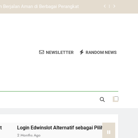
Berjalan Aman di Berbagai Perangkat
 Akses Tambahan yang Aman dan Praktis
oid dan iOS dengan Akses Lebih Aman
ink Alternatif yang Digunakan Sesuai
NEWSLETTER
RANDOM NEWS
Berjalan Aman di Berbagai Perangkat
 Akses Tambahan yang Aman dan Praktis
oid dan iOS dengan Akses Lebih Aman
n Edwinslot Alternatif sebagai Pilihan Akses Tambahan yang 
ths Ago