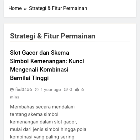
Home
Strategi & Fitur Permainan
Strategi & Fitur Permainan
Slot Gacor dan Skema
Simbol Kemenangan: Kunci
Mengenali Kombinasi
Bernilai Tinggi
fbd3456
1 year ago
0
6
mins
Membahas secara mendalam
tentang skema simbol
kemenangan dalam slot gacor,
mulai dari jenis simbol hingga pola
kombinasi yang paling sering