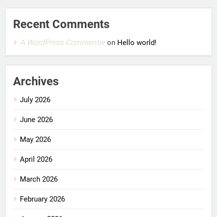
Recent Comments
A WordPress Commenter
on
Hello world!
Archives
July 2026
June 2026
May 2026
April 2026
March 2026
February 2026