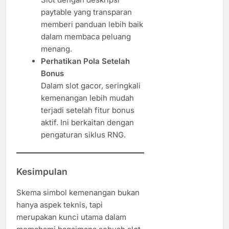
paytable yang transparan
memberi panduan lebih baik
dalam membaca peluang
menang.
Perhatikan Pola Setelah
Bonus
Dalam slot gacor, seringkali
kemenangan lebih mudah
terjadi setelah fitur bonus
aktif. Ini berkaitan dengan
pengaturan siklus RNG.
Kesimpulan
Skema simbol kemenangan bukan
hanya aspek teknis, tapi
merupakan kunci utama dalam