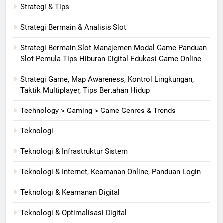
Strategi & Tips
Strategi Bermain & Analisis Slot
Strategi Bermain Slot Manajemen Modal Game Panduan
Slot Pemula Tips Hiburan Digital Edukasi Game Online
Strategi Game, Map Awareness, Kontrol Lingkungan,
Taktik Multiplayer, Tips Bertahan Hidup
Technology > Gaming > Game Genres & Trends
Teknologi
Teknologi & Infrastruktur Sistem
Teknologi & Internet, Keamanan Online, Panduan Login
Teknologi & Keamanan Digital
Teknologi & Optimalisasi Digital