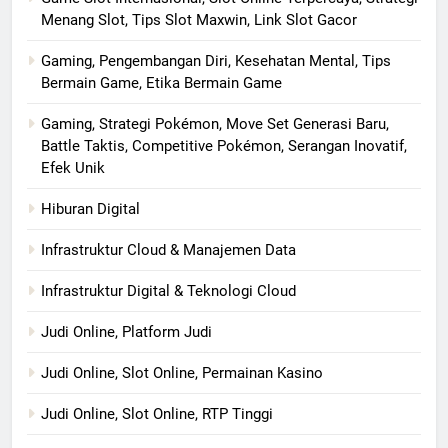
Menang Slot, Tips Slot Maxwin, Link Slot Gacor
Gaming, Pengembangan Diri, Kesehatan Mental, Tips
Bermain Game, Etika Bermain Game
Gaming, Strategi Pokémon, Move Set Generasi Baru,
Battle Taktis, Competitive Pokémon, Serangan Inovatif,
Efek Unik
Hiburan Digital
Infrastruktur Cloud & Manajemen Data
Infrastruktur Digital & Teknologi Cloud
Judi Online, Platform Judi
Judi Online, Slot Online, Permainan Kasino
Judi Online, Slot Online, RTP Tinggi