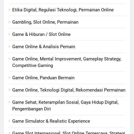
Etika Digital, Regulasi Teknologi, Permainan Online
Gambling, Slot Online, Permainan
Game & Hiburan / Slot Online
Game Online & Analisis Pemain
Game Online, Mental Improvement, Gameplay Strategy,
Competitive Gaming
Game Online, Panduan Bermain
Game Online, Teknologi Digital, Rekomendasi Permainan
Game Sehat, Keterampilan Sosial, Gaya Hidup Digital,
Pengembangan Diri
Game Simulator & Realistic Experience
Game Slot Internasional, Slot Online Terpercaya, Strategi