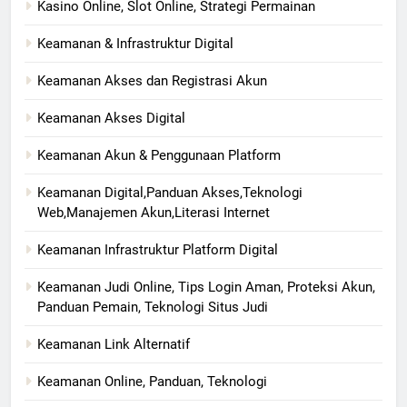
Kasino Online, Slot Online, Strategi Permainan
Keamanan & Infrastruktur Digital
Keamanan Akses dan Registrasi Akun
Keamanan Akses Digital
Keamanan Akun & Penggunaan Platform
Keamanan Digital,Panduan Akses,Teknologi
Web,Manajemen Akun,Literasi Internet
Keamanan Infrastruktur Platform Digital
Keamanan Judi Online, Tips Login Aman, Proteksi Akun,
Panduan Pemain, Teknologi Situs Judi
Keamanan Link Alternatif
Keamanan Online, Panduan, Teknologi