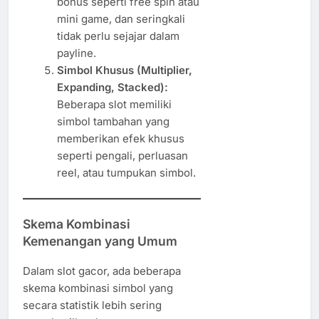
bonus seperti free spin atau
mini game, dan seringkali
tidak perlu sejajar dalam
payline.
Simbol Khusus (Multiplier,
Expanding, Stacked):
Beberapa slot memiliki
simbol tambahan yang
memberikan efek khusus
seperti pengali, perluasan
reel, atau tumpukan simbol.
Skema Kombinasi
Kemenangan yang Umum
Dalam slot gacor, ada beberapa
skema kombinasi simbol yang
secara statistik lebih sering