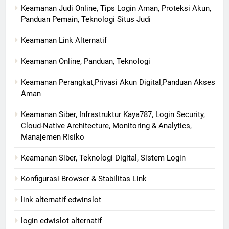
Keamanan Judi Online, Tips Login Aman, Proteksi Akun,
Panduan Pemain, Teknologi Situs Judi
Keamanan Link Alternatif
Keamanan Online, Panduan, Teknologi
Keamanan Perangkat,Privasi Akun Digital,Panduan Akses
Aman
Keamanan Siber, Infrastruktur Kaya787, Login Security,
Cloud-Native Architecture, Monitoring & Analytics,
Manajemen Risiko
Keamanan Siber, Teknologi Digital, Sistem Login
Konfigurasi Browser & Stabilitas Link
link alternatif edwinslot
login edwislot alternatif