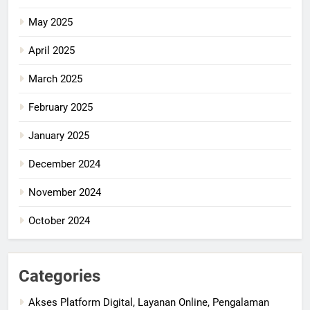
May 2025
April 2025
March 2025
February 2025
January 2025
December 2024
November 2024
October 2024
Categories
Akses Platform Digital, Layanan Online, Pengalaman