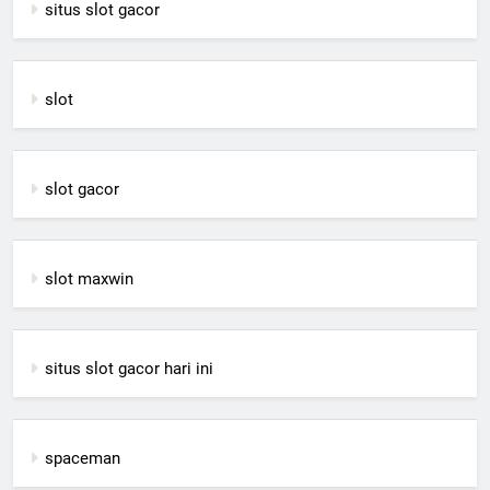
situs slot gacor
slot
slot gacor
slot maxwin
situs slot gacor hari ini
spaceman