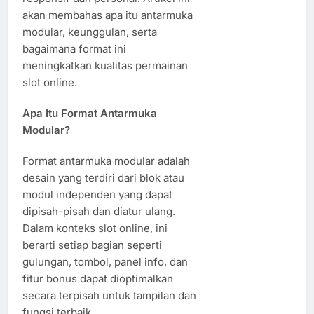
akan membahas apa itu antarmuka
modular, keunggulan, serta
bagaimana format ini
meningkatkan kualitas permainan
slot online.
Apa Itu Format Antarmuka
Modular?
Format antarmuka modular adalah
desain yang terdiri dari blok atau
modul independen yang dapat
dipisah-pisah dan diatur ulang.
Dalam konteks slot online, ini
berarti setiap bagian seperti
gulungan, tombol, panel info, dan
fitur bonus dapat dioptimalkan
secara terpisah untuk tampilan dan
fungsi terbaik.