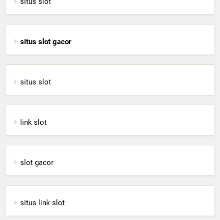
situs slot
situs slot gacor
situs slot
link slot
slot gacor
situs link slot