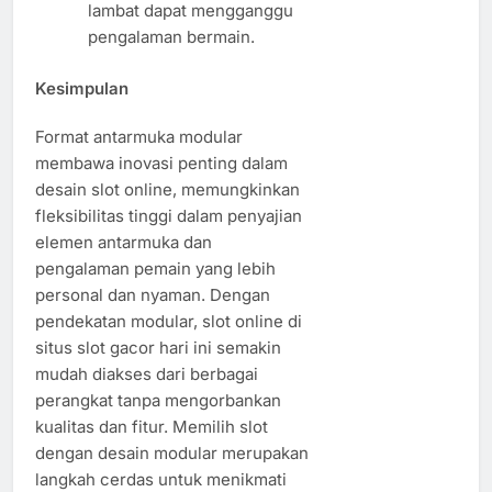
lambat dapat mengganggu
pengalaman bermain.
Kesimpulan
Format antarmuka modular
membawa inovasi penting dalam
desain slot online, memungkinkan
fleksibilitas tinggi dalam penyajian
elemen antarmuka dan
pengalaman pemain yang lebih
personal dan nyaman. Dengan
pendekatan modular, slot online di
situs slot gacor hari ini semakin
mudah diakses dari berbagai
perangkat tanpa mengorbankan
kualitas dan fitur. Memilih slot
dengan desain modular merupakan
langkah cerdas untuk menikmati