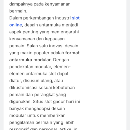
dampaknya pada kenyamanan
bermain.
Dalam perkembangan industri
slot
online
, desain antarmuka menjadi
aspek penting yang memengaruhi
kenyamanan dan kepuasan
pemain. Salah satu inovasi desain
yang makin populer adalah
format
antarmuka modular
. Dengan
pendekatan modular, elemen-
elemen antarmuka slot dapat
diatur, disusun ulang, atau
dikustomisasi sesuai kebutuhan
pemain dan perangkat yang
digunakan. Situs slot gacor hari ini
banyak mengadopsi desain
modular untuk memberikan
pengalaman bermain yang lebih
responsif dan personal. Artikel ini