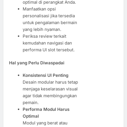
optimal di perangkat Anda.
Manfaatkan opsi
personalisasi jika tersedia
untuk pengalaman bermain
yang lebih nyaman.
Periksa review terkait
kemudahan navigasi dan
performa UI slot tersebut.
Hal yang Perlu Diwaspadai
Konsistensi UI Penting
Desain modular harus tetap
menjaga keselarasan visual
agar tidak membingungkan
pemain.
Performa Modul Harus
Optimal
Modul yang berat atau