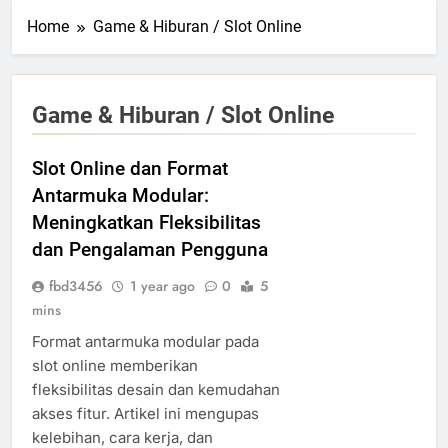
Home
Game & Hiburan / Slot Online
Game & Hiburan / Slot Online
Slot Online dan Format
Antarmuka Modular:
Meningkatkan Fleksibilitas
dan Pengalaman Pengguna
fbd3456
1 year ago
0
5
mins
Format antarmuka modular pada
slot online memberikan
fleksibilitas desain dan kemudahan
akses fitur. Artikel ini mengupas
kelebihan, cara kerja, dan