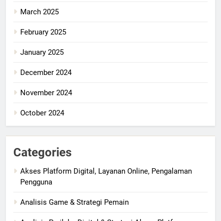
March 2025
February 2025
January 2025
December 2024
November 2024
October 2024
Categories
Akses Platform Digital, Layanan Online, Pengalaman
Pengguna
Analisis Game & Strategi Pemain