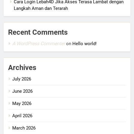
Cara Login Lebah4D Jika Akses Terasa Lambat dengan
Langkah Aman dan Terarah
Recent Comments
A WordPress Commenter
on
Hello world!
Archives
July 2026
June 2026
May 2026
April 2026
March 2026