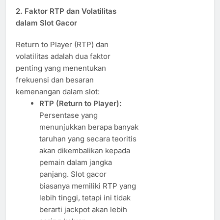
2. Faktor RTP dan Volatilitas
dalam Slot Gacor
Return to Player (RTP) dan
volatilitas adalah dua faktor
penting yang menentukan
frekuensi dan besaran
kemenangan dalam slot:
RTP (Return to Player):
Persentase yang
menunjukkan berapa banyak
taruhan yang secara teoritis
akan dikembalikan kepada
pemain dalam jangka
panjang. Slot gacor
biasanya memiliki RTP yang
lebih tinggi, tetapi ini tidak
berarti jackpot akan lebih