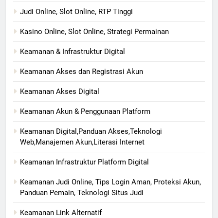
Judi Online, Slot Online, RTP Tinggi
Kasino Online, Slot Online, Strategi Permainan
Keamanan & Infrastruktur Digital
Keamanan Akses dan Registrasi Akun
Keamanan Akses Digital
Keamanan Akun & Penggunaan Platform
Keamanan Digital,Panduan Akses,Teknologi
Web,Manajemen Akun,Literasi Internet
Keamanan Infrastruktur Platform Digital
Keamanan Judi Online, Tips Login Aman, Proteksi Akun,
Panduan Pemain, Teknologi Situs Judi
Keamanan Link Alternatif