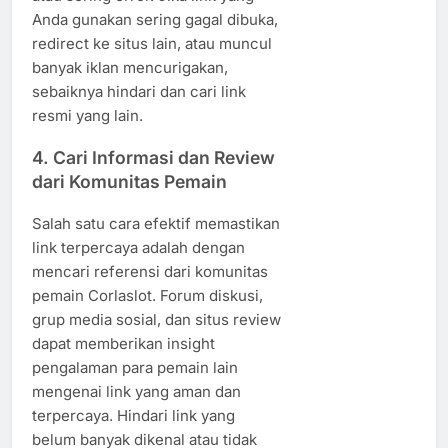
Anda gunakan sering gagal dibuka,
redirect ke situs lain, atau muncul
banyak iklan mencurigakan,
sebaiknya hindari dan cari link
resmi yang lain.
4. Cari Informasi dan Review
dari Komunitas Pemain
Salah satu cara efektif memastikan
link terpercaya adalah dengan
mencari referensi dari komunitas
pemain Corlaslot. Forum diskusi,
grup media sosial, dan situs review
dapat memberikan insight
pengalaman para pemain lain
mengenai link yang aman dan
terpercaya. Hindari link yang
belum banyak dikenal atau tidak