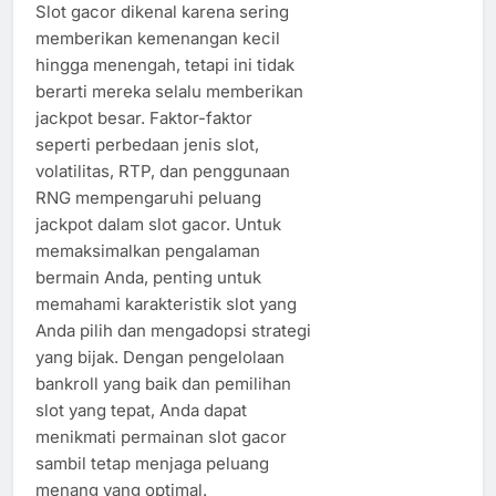
Slot gacor dikenal karena sering
memberikan kemenangan kecil
hingga menengah, tetapi ini tidak
berarti mereka selalu memberikan
jackpot besar. Faktor-faktor
seperti perbedaan jenis slot,
volatilitas, RTP, dan penggunaan
RNG mempengaruhi peluang
jackpot dalam slot gacor. Untuk
memaksimalkan pengalaman
bermain Anda, penting untuk
memahami karakteristik slot yang
Anda pilih dan mengadopsi strategi
yang bijak. Dengan pengelolaan
bankroll yang baik dan pemilihan
slot yang tepat, Anda dapat
menikmati permainan slot gacor
sambil tetap menjaga peluang
menang yang optimal.