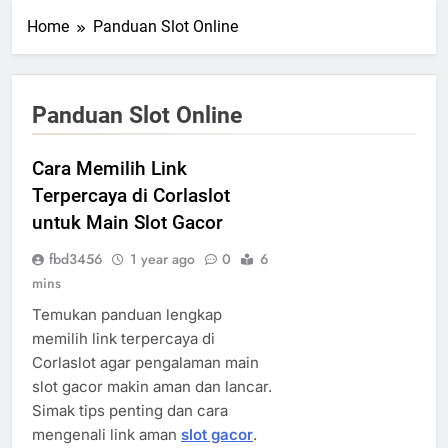
Home
Panduan Slot Online
Panduan Slot Online
Cara Memilih Link
Terpercaya di Corlaslot
untuk Main Slot Gacor
fbd3456
1 year ago
0
6
mins
Temukan panduan lengkap
memilih link terpercaya di
Corlaslot agar pengalaman main
slot gacor makin aman dan lancar.
Simak tips penting dan cara
mengenali link aman
slot gacor
.