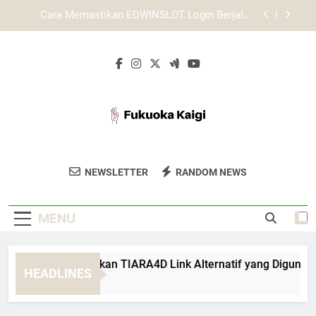
Skip
Login Edwinslot Alternatif sebagai Pilihan Akses
to
Tambahan yang Aman dan Praktis
content
Panduan Lebah4D Login di Android dan iOS
dengan Akses Lebih Aman
Langkah Memastikan TIARA4D Link Alternatif
yang Digunakan Sesuai
Cara Memastikan EDWINSLOT Login Berjalan
Aman di Berbagai Perangkat
Login Edwinslot Alternatif sebagai Pilihan Akses
Tambahan yang Aman dan Praktis
Fukuoka Kaigi
Temukan Tempat Meeting Yang Ideal Di
Panduan Lebah4D Login di Android dan iOS
NEWSLETTER
RANDOM NEWS
dengan Akses Lebih Aman
Fukuoka Kaigi.
MENU
ngkah Memastikan TIARA4D Link Alternatif yang Digunakan S
HEADLINES
Weeks Ago