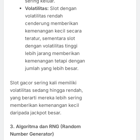
sering keluar.
Volatilitas:
Slot dengan
volatilitas rendah
cenderung memberikan
kemenangan kecil secara
teratur, sementara slot
dengan volatilitas tinggi
lebih jarang memberikan
kemenangan tetapi dengan
jumlah yang lebih besar.
Slot gacor sering kali memiliki
volatilitas sedang hingga rendah,
yang berarti mereka lebih sering
memberikan kemenangan kecil
daripada jackpot besar.
3. Algoritma dan RNG (Random
Number Generator)