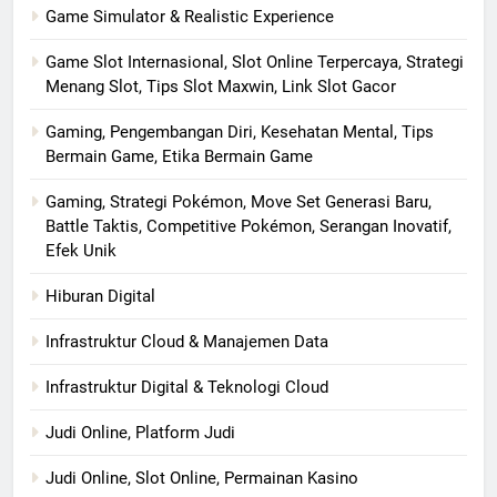
Game Simulator & Realistic Experience
Game Slot Internasional, Slot Online Terpercaya, Strategi
Menang Slot, Tips Slot Maxwin, Link Slot Gacor
Gaming, Pengembangan Diri, Kesehatan Mental, Tips
Bermain Game, Etika Bermain Game
Gaming, Strategi Pokémon, Move Set Generasi Baru,
Battle Taktis, Competitive Pokémon, Serangan Inovatif,
Efek Unik
Hiburan Digital
Infrastruktur Cloud & Manajemen Data
Infrastruktur Digital & Teknologi Cloud
Judi Online, Platform Judi
Judi Online, Slot Online, Permainan Kasino