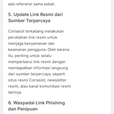
ada referensi sama sekali.
5. Update Link Resmi dari
Sumber Terpercaya
Corlaslot terkadang melakukan
perubahan link resmi untuk
menjaga kenyamanan dan
keamanan pengguna. Oleh karena
itu, penting untuk selalu
memperbarui link resmi dengan
mendapatkan informasi langsung
dari sumber terpercaya, seperti
situs resmi Corlaslot, newsletter
resmi, atau kanal komunikasi resmi
lainnya.
6. Waspadai Link Phishing
dan Penipuan