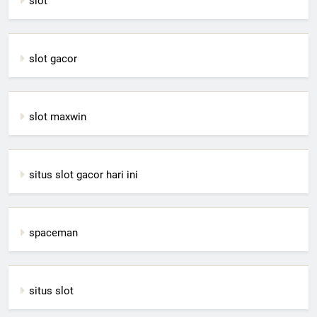
slot
slot gacor
slot maxwin
situs slot gacor hari ini
spaceman
situs slot