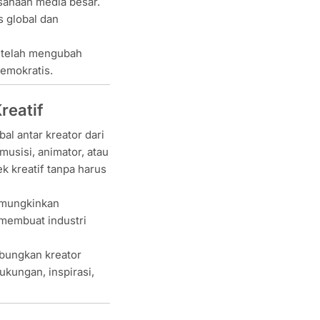
sahaan media besar.
 global dan
 telah mengubah
demokratis.
reatif
al antar kreator dari
 musisi, animator, atau
 kreatif tanpa harus
emungkinkan
i membuat industri
ubungkan kreator
kungan, inspirasi,