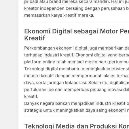
pribadi atau brand mereka secara mandiri. Hal ini
kreator independen bersaing dengan perusahaan b
memasarkan karya kreatif mereka.
Ekonomi Digital sebagai Motor P
Kreatif
Perkembangan ekonomi digital juga memberikan da
terhadap industri kreatif. Ekonomi digital yang berb
platform online telah menjadi mesin baru pertumbu
Teknologi digital membantu meningkatkan efisiensi
industri kreatif dengan mempermudah akses terha
daya, serta jaringan kolaborasi. Selain itu, digital
pertukaran ide dan memperluas peluang inovasi da
kreatif.
Banyak negara bahkan menjadikan industri kreatif d
strategis untuk meningkatkan daya saing ekonomi n
Teknologi Media dan Produksi Kon