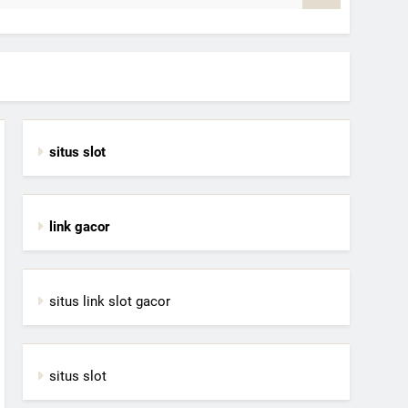
situs slot
link gacor
situs link slot gacor
situs slot