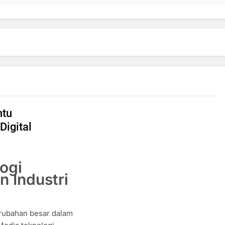
ntu
Digital
ogi
 Industri
rubahan besar dalam