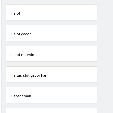
slot
slot gacor
slot maxwin
situs slot gacor hari ini
spaceman