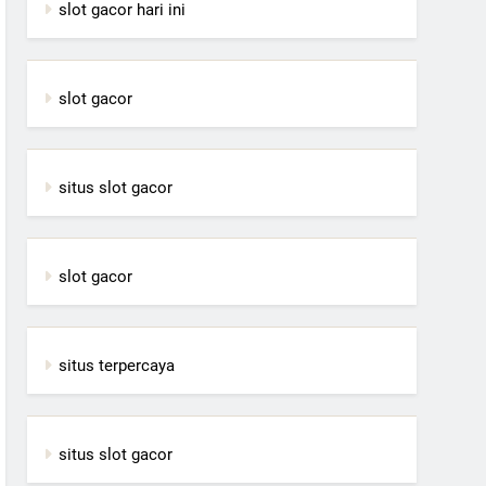
slot gacor hari ini
slot gacor
situs slot gacor
slot gacor
situs terpercaya
situs slot gacor