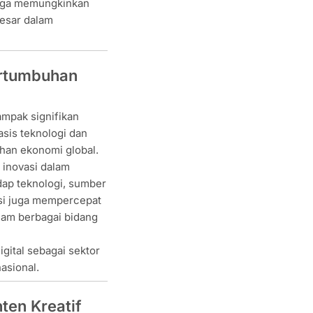
 juga memungkinkan
esar dalam
ertumbuhan
mpak signifikan
asis teknologi dan
han ekonomi global.
 inovasi dalam
dap teknologi, sumber
isasi juga mempercepat
lam berbagai bidang
igital sebagai sektor
asional.
ten Kreatif