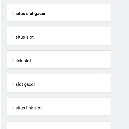
situs slot gacor
situs slot
link slot
slot gacor
situs link slot