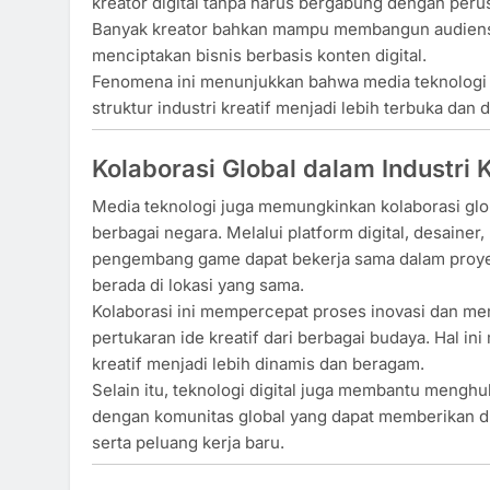
kreator digital tanpa harus bergabung dengan peru
Banyak kreator bahkan mampu membangun audiens
menciptakan bisnis berbasis konten digital.
Fenomena ini menunjukkan bahwa media teknologi
struktur industri kreatif menjadi lebih terbuka dan 
Kolaborasi Global dalam Industri K
Media teknologi juga memungkinkan kolaborasi glob
berbagai negara. Melalui platform digital, desainer,
pengembang game dapat bekerja sama dalam proyek
berada di lokasi yang sama.
Kolaborasi ini mempercepat proses inovasi dan m
pertukaran ide kreatif dari berbagai budaya. Hal in
kreatif menjadi lebih dinamis dan beragam.
Selain itu, teknologi digital juga membantu mengh
dengan komunitas global yang dapat memberikan du
serta peluang kerja baru.