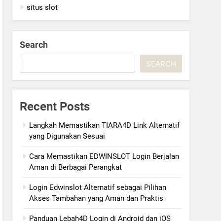
situs slot
Search
SEARCH
Recent Posts
Langkah Memastikan TIARA4D Link Alternatif
yang Digunakan Sesuai
Cara Memastikan EDWINSLOT Login Berjalan
Aman di Berbagai Perangkat
Login Edwinslot Alternatif sebagai Pilihan
Akses Tambahan yang Aman dan Praktis
Panduan Lebah4D Login di Android dan iOS