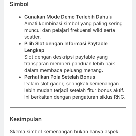
Simbol
Gunakan Mode Demo Terlebih Dahulu
Amati kombinasi simbol yang paling sering
muncul dan pelajari frekuensi wild serta
scatter.
Pilih Slot dengan Informasi Paytable
Lengkap
Slot dengan deskripsi paytable yang
transparan memberi panduan lebih baik
dalam membaca peluang menang.
Perhatikan Pola Setelah Bonus
Dalam slot gacor, seringkali kemenangan
lebih mudah terjadi setelah fitur bonus aktif.
Ini berkaitan dengan pengaturan siklus RNG.
Kesimpulan
Skema simbol kemenangan bukan hanya aspek