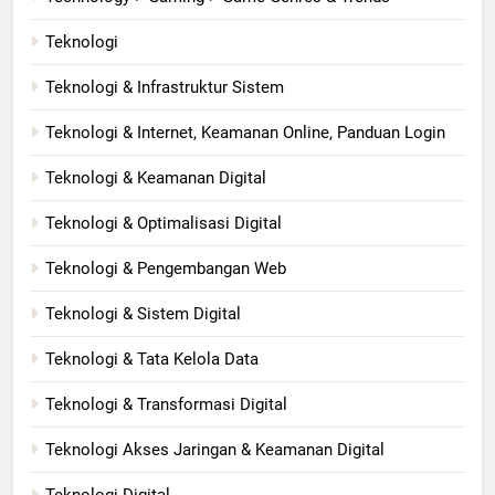
Teknologi
Teknologi & Infrastruktur Sistem
Teknologi & Internet, Keamanan Online, Panduan Login
Teknologi & Keamanan Digital
Teknologi & Optimalisasi Digital
Teknologi & Pengembangan Web
Teknologi & Sistem Digital
Teknologi & Tata Kelola Data
Teknologi & Transformasi Digital
Teknologi Akses Jaringan & Keamanan Digital