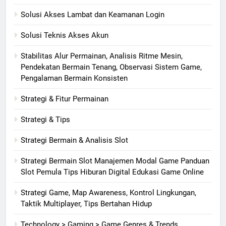
Solusi Akses Lambat dan Keamanan Login
Solusi Teknis Akses Akun
Stabilitas Alur Permainan, Analisis Ritme Mesin,
Pendekatan Bermain Tenang, Observasi Sistem Game,
Pengalaman Bermain Konsisten
Strategi & Fitur Permainan
Strategi & Tips
Strategi Bermain & Analisis Slot
Strategi Bermain Slot Manajemen Modal Game Panduan
Slot Pemula Tips Hiburan Digital Edukasi Game Online
Strategi Game, Map Awareness, Kontrol Lingkungan,
Taktik Multiplayer, Tips Bertahan Hidup
Technology > Gaming > Game Genres & Trends