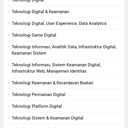
Teknologi Digital
Teknologi Digital & Keamanan
Teknologi Digital, User Experience, Data Analytics
Teknologi Game Digital
Teknologi Informasi, Analitik Data, Infrastruktur Digital,
Keamanan Sistem
Teknologi Informasi, Sistem Keamanan Digital,
Infrastruktur Web, Manajemen Identitas
Teknologi Keamanan & Kecerdasan Buatan
Teknologi Permainan Digital
Teknologi Platform Digital
Teknologi Sistem & Keamanan Digital