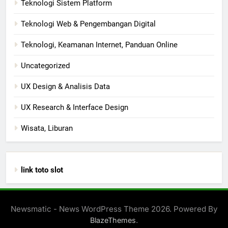
Teknologi Sistem Platform
Teknologi Web & Pengembangan Digital
Teknologi, Keamanan Internet, Panduan Online
Uncategorized
UX Design & Analisis Data
UX Research & Interface Design
Wisata, Liburan
link toto slot
Newsmatic - News WordPress Theme 2026. Powered By
.
BlazeThemes