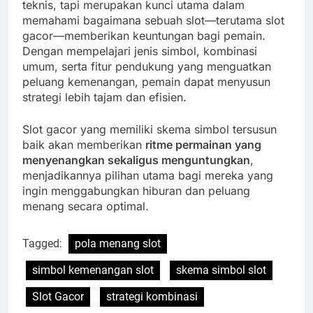
teknis, tapi merupakan kunci utama dalam
memahami bagaimana sebuah slot—terutama slot
gacor—memberikan keuntungan bagi pemain.
Dengan mempelajari jenis simbol, kombinasi
umum, serta fitur pendukung yang menguatkan
peluang kemenangan, pemain dapat menyusun
strategi lebih tajam dan efisien.
Slot gacor yang memiliki skema simbol tersusun
baik akan memberikan
ritme permainan yang
menyenangkan sekaligus menguntungkan
,
menjadikannya pilihan utama bagi mereka yang
ingin menggabungkan hiburan dan peluang
menang secara optimal.
Tagged:
pola menang slot
simbol kemenangan slot
skema simbol slot
Slot Gacor
strategi kombinasi