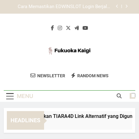
Skip
Login Edwinslot Alternatif sebagai Pilihan Akses
to
Tambahan yang Aman dan Praktis
content
Panduan Lebah4D Login di Android dan iOS
dengan Akses Lebih Aman
Langkah Memastikan TIARA4D Link Alternatif
yang Digunakan Sesuai
Cara Memastikan EDWINSLOT Login Berjalan
Aman di Berbagai Perangkat
Login Edwinslot Alternatif sebagai Pilihan Akses
Tambahan yang Aman dan Praktis
Fukuoka Kaigi
Temukan Tempat Meeting Yang Ideal Di
Panduan Lebah4D Login di Android dan iOS
NEWSLETTER
RANDOM NEWS
dengan Akses Lebih Aman
Fukuoka Kaigi.
MENU
ngkah Memastikan TIARA4D Link Alternatif yang Digunakan S
HEADLINES
Weeks Ago