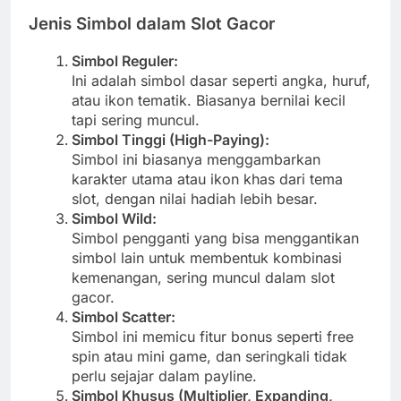
Jenis Simbol dalam Slot Gacor
Simbol Reguler:
Ini adalah simbol dasar seperti angka, huruf,
atau ikon tematik. Biasanya bernilai kecil
tapi sering muncul.
Simbol Tinggi (High-Paying):
Simbol ini biasanya menggambarkan
karakter utama atau ikon khas dari tema
slot, dengan nilai hadiah lebih besar.
Simbol Wild:
Simbol pengganti yang bisa menggantikan
simbol lain untuk membentuk kombinasi
kemenangan, sering muncul dalam slot
gacor.
Simbol Scatter:
Simbol ini memicu fitur bonus seperti free
spin atau mini game, dan seringkali tidak
perlu sejajar dalam payline.
Simbol Khusus (Multiplier, Expanding,