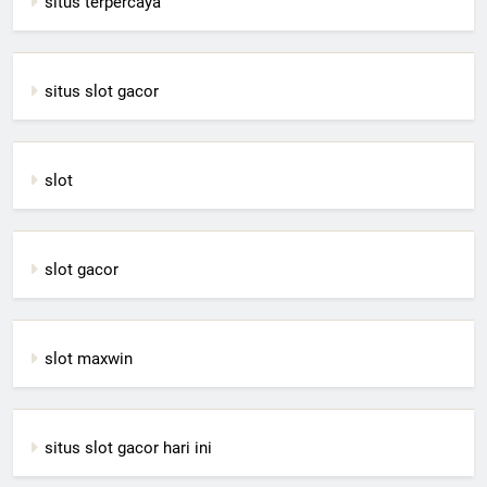
situs terpercaya
situs slot gacor
slot
slot gacor
slot maxwin
situs slot gacor hari ini