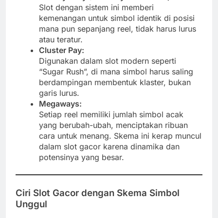
Slot dengan sistem ini memberi
kemenangan untuk simbol identik di posisi
mana pun sepanjang reel, tidak harus lurus
atau teratur.
Cluster Pay:
Digunakan dalam slot modern seperti
“Sugar Rush”, di mana simbol harus saling
berdampingan membentuk klaster, bukan
garis lurus.
Megaways:
Setiap reel memiliki jumlah simbol acak
yang berubah-ubah, menciptakan ribuan
cara untuk menang. Skema ini kerap muncul
dalam slot gacor karena dinamika dan
potensinya yang besar.
Ciri Slot Gacor dengan Skema Simbol
Unggul