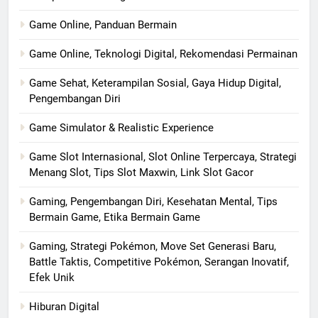
Game Online, Panduan Bermain
Game Online, Teknologi Digital, Rekomendasi Permainan
Game Sehat, Keterampilan Sosial, Gaya Hidup Digital,
Pengembangan Diri
Game Simulator & Realistic Experience
Game Slot Internasional, Slot Online Terpercaya, Strategi
Menang Slot, Tips Slot Maxwin, Link Slot Gacor
Gaming, Pengembangan Diri, Kesehatan Mental, Tips
Bermain Game, Etika Bermain Game
Gaming, Strategi Pokémon, Move Set Generasi Baru,
Battle Taktis, Competitive Pokémon, Serangan Inovatif,
Efek Unik
Hiburan Digital