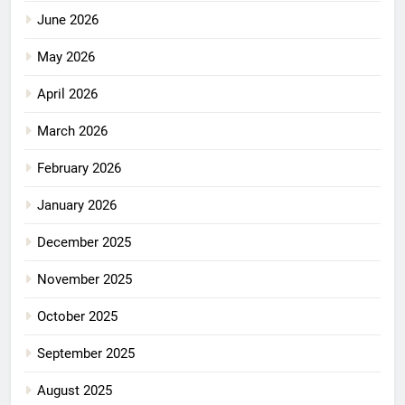
June 2026
May 2026
April 2026
March 2026
February 2026
January 2026
December 2025
November 2025
October 2025
September 2025
August 2025