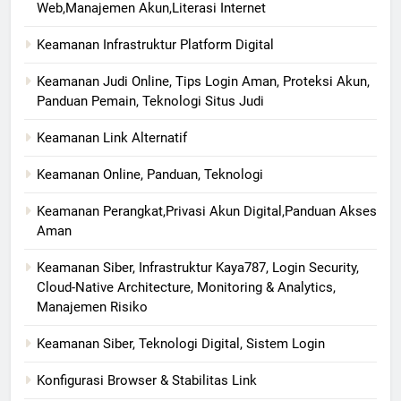
Web,Manajemen Akun,Literasi Internet
Keamanan Infrastruktur Platform Digital
Keamanan Judi Online, Tips Login Aman, Proteksi Akun,
Panduan Pemain, Teknologi Situs Judi
Keamanan Link Alternatif
Keamanan Online, Panduan, Teknologi
Keamanan Perangkat,Privasi Akun Digital,Panduan Akses
Aman
Keamanan Siber, Infrastruktur Kaya787, Login Security,
Cloud-Native Architecture, Monitoring & Analytics,
Manajemen Risiko
Keamanan Siber, Teknologi Digital, Sistem Login
Konfigurasi Browser & Stabilitas Link