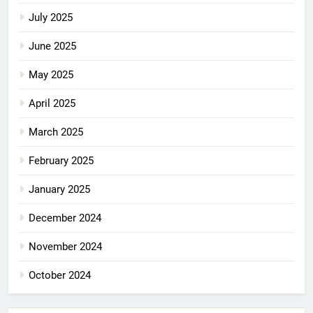
July 2025
June 2025
May 2025
April 2025
March 2025
February 2025
January 2025
December 2024
November 2024
October 2024