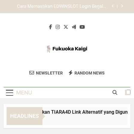
Skip
Login Edwinslot Alternatif sebagai Pilihan Akses
to
Tambahan yang Aman dan Praktis
content
Panduan Lebah4D Login di Android dan iOS
dengan Akses Lebih Aman
Langkah Memastikan TIARA4D Link Alternatif
yang Digunakan Sesuai
Cara Memastikan EDWINSLOT Login Berjalan
Aman di Berbagai Perangkat
Login Edwinslot Alternatif sebagai Pilihan Akses
Tambahan yang Aman dan Praktis
Fukuoka Kaigi
Temukan Tempat Meeting Yang Ideal Di
Panduan Lebah4D Login di Android dan iOS
NEWSLETTER
RANDOM NEWS
dengan Akses Lebih Aman
Fukuoka Kaigi.
MENU
ngkah Memastikan TIARA4D Link Alternatif yang Digunakan S
HEADLINES
Weeks Ago