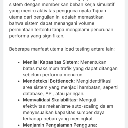
sistem dengan memberikan beban kerja simulatif
yang meniru aktivitas pengguna nyata.Tujuan
utama dari pengujian ini adalah memastikan
bahwa sistem dapat menangani volume
permintaan tertentu tanpa mengalami penurunan
performa yang signifikan.
Beberapa manfaat utama load testing antara lain:
Menilai Kapasitas Sistem:
Menentukan
batas maksimum trafik yang dapat ditangani
sebelum performa menurun.
Mendeteksi Bottleneck:
Mengidentifikasi
area sistem yang menjadi hambatan, seperti
database, API, atau jaringan.
Memvalidasi Skalabilitas:
Menguji
efektivitas mekanisme auto-scaling dalam
menyesuaikan kapasitas sumber daya
terhadap beban yang meningkat.
Menjamin Pengalaman Pengguna: