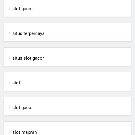
slot gacor
situs terpercaya
situs slot gacor
slot
slot gacor
slot maxwin