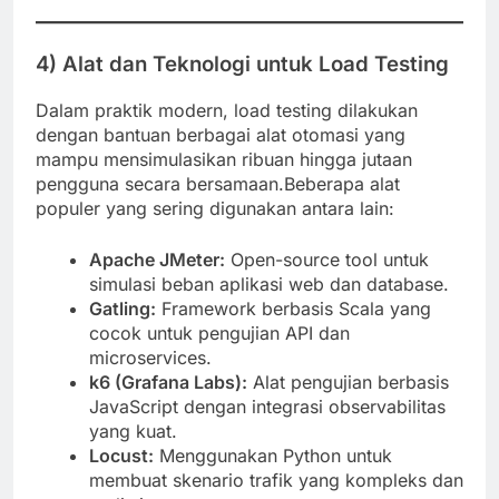
4) Alat dan Teknologi untuk Load Testing
Dalam praktik modern, load testing dilakukan
dengan bantuan berbagai alat otomasi yang
mampu mensimulasikan ribuan hingga jutaan
pengguna secara bersamaan.Beberapa alat
populer yang sering digunakan antara lain:
Apache JMeter:
Open-source tool untuk
simulasi beban aplikasi web dan database.
Gatling:
Framework berbasis Scala yang
cocok untuk pengujian API dan
microservices.
k6 (Grafana Labs):
Alat pengujian berbasis
JavaScript dengan integrasi observabilitas
yang kuat.
Locust:
Menggunakan Python untuk
membuat skenario trafik yang kompleks dan