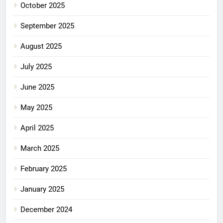
October 2025
September 2025
August 2025
July 2025
June 2025
May 2025
April 2025
March 2025
February 2025
January 2025
December 2024