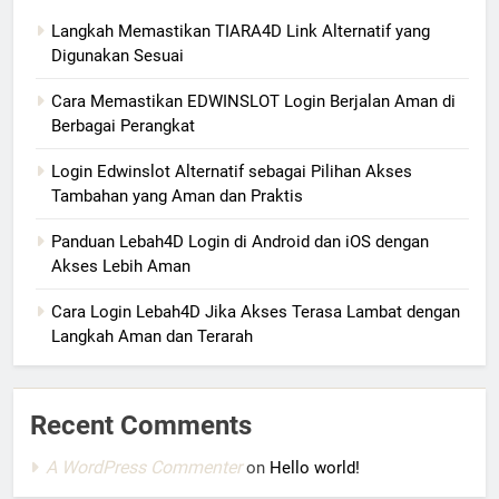
Langkah Memastikan TIARA4D Link Alternatif yang
Digunakan Sesuai
Cara Memastikan EDWINSLOT Login Berjalan Aman di
Berbagai Perangkat
Login Edwinslot Alternatif sebagai Pilihan Akses
Tambahan yang Aman dan Praktis
Panduan Lebah4D Login di Android dan iOS dengan
Akses Lebih Aman
Cara Login Lebah4D Jika Akses Terasa Lambat dengan
Langkah Aman dan Terarah
Recent Comments
A WordPress Commenter
on
Hello world!