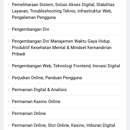
Pemeliharaan Sistem, Solusi Akses Digital, Stabilitas
Layanan, Troubleshooting Teknis, Infrastruktur Web,
Pengalaman Pengguna
Pengembangan Diri
Pengembangan Diri Manajemen Waktu Gaya Hidup
Produktif Kesehatan Mental & Mindset Kemandirian
Pribadi
Pengembangan Web, Teknologi Frontend, Inovasi Digital
Perjudian Online, Panduan Pengguna
Permainan Digital & Analisis
Permainan Kasino Online
Permainan Online
Permainan Online, Slot Online, Kasino, Hiburan Digital