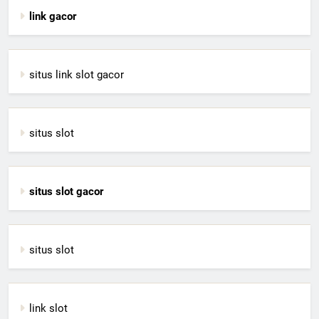
link gacor
situs link slot gacor
situs slot
situs slot gacor
situs slot
link slot