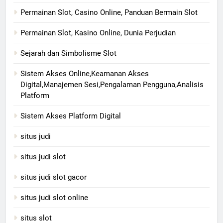
Permainan Slot, Casino Online, Panduan Bermain Slot
Permainan Slot, Kasino Online, Dunia Perjudian
Sejarah dan Simbolisme Slot
Sistem Akses Online,Keamanan Akses
Digital,Manajemen Sesi,Pengalaman Pengguna,Analisis
Platform
Sistem Akses Platform Digital
situs judi
situs judi slot
situs judi slot gacor
situs judi slot online
situs slot