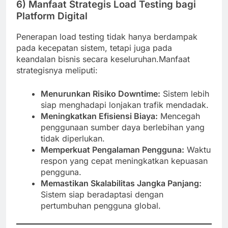
6) Manfaat Strategis Load Testing bagi
Platform Digital
Penerapan load testing tidak hanya berdampak
pada kecepatan sistem, tetapi juga pada
keandalan bisnis secara keseluruhan.Manfaat
strategisnya meliputi:
Menurunkan Risiko Downtime:
Sistem lebih
siap menghadapi lonjakan trafik mendadak.
Meningkatkan Efisiensi Biaya:
Mencegah
penggunaan sumber daya berlebihan yang
tidak diperlukan.
Memperkuat Pengalaman Pengguna:
Waktu
respon yang cepat meningkatkan kepuasan
pengguna.
Memastikan Skalabilitas Jangka Panjang:
Sistem siap beradaptasi dengan
pertumbuhan pengguna global.