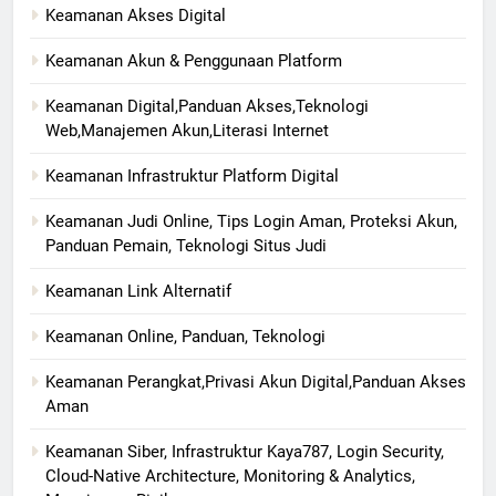
Keamanan Akses Digital
Keamanan Akun & Penggunaan Platform
Keamanan Digital,Panduan Akses,Teknologi
Web,Manajemen Akun,Literasi Internet
Keamanan Infrastruktur Platform Digital
Keamanan Judi Online, Tips Login Aman, Proteksi Akun,
Panduan Pemain, Teknologi Situs Judi
Keamanan Link Alternatif
Keamanan Online, Panduan, Teknologi
Keamanan Perangkat,Privasi Akun Digital,Panduan Akses
Aman
Keamanan Siber, Infrastruktur Kaya787, Login Security,
Cloud-Native Architecture, Monitoring & Analytics,