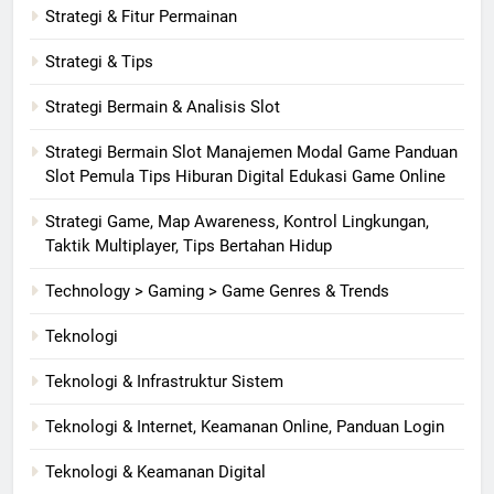
Strategi & Fitur Permainan
Strategi & Tips
Strategi Bermain & Analisis Slot
Strategi Bermain Slot Manajemen Modal Game Panduan
Slot Pemula Tips Hiburan Digital Edukasi Game Online
Strategi Game, Map Awareness, Kontrol Lingkungan,
Taktik Multiplayer, Tips Bertahan Hidup
Technology > Gaming > Game Genres & Trends
Teknologi
Teknologi & Infrastruktur Sistem
Teknologi & Internet, Keamanan Online, Panduan Login
Teknologi & Keamanan Digital