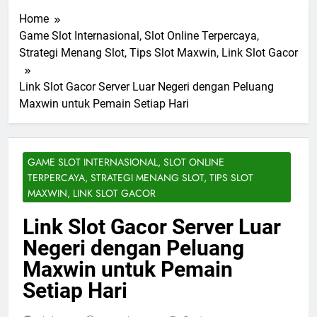
Home
Game Slot Internasional, Slot Online Terpercaya,
Strategi Menang Slot, Tips Slot Maxwin, Link Slot Gacor
Link Slot Gacor Server Luar Negeri dengan Peluang
Maxwin untuk Pemain Setiap Hari
GAME SLOT INTERNASIONAL, SLOT ONLINE
TERPERCAYA, STRATEGI MENANG SLOT, TIPS SLOT
MAXWIN, LINK SLOT GACOR
Link Slot Gacor Server Luar
Negeri dengan Peluang
Maxwin untuk Pemain
Setiap Hari