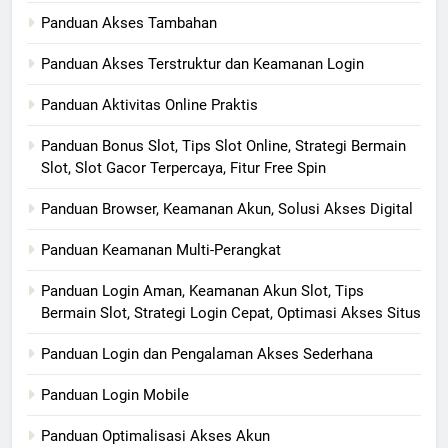
Panduan Akses Tambahan
Panduan Akses Terstruktur dan Keamanan Login
Panduan Aktivitas Online Praktis
Panduan Bonus Slot, Tips Slot Online, Strategi Bermain
Slot, Slot Gacor Terpercaya, Fitur Free Spin
Panduan Browser, Keamanan Akun, Solusi Akses Digital
Panduan Keamanan Multi-Perangkat
Panduan Login Aman, Keamanan Akun Slot, Tips
Bermain Slot, Strategi Login Cepat, Optimasi Akses Situs
Panduan Login dan Pengalaman Akses Sederhana
Panduan Login Mobile
Panduan Optimalisasi Akses Akun