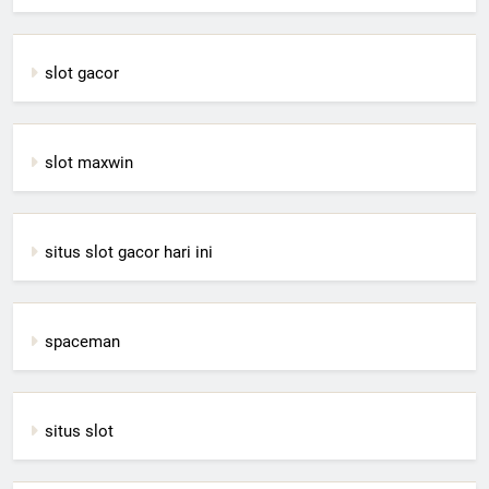
slot gacor
slot maxwin
situs slot gacor hari ini
spaceman
situs slot