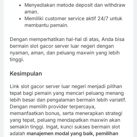
Menyediakan metode deposit dan withdraw
aman.
Memiliki customer service aktif 24/7 untuk
membantu pemain.
Dengan memperhatikan hal-hal di atas, Anda bisa
bermain slot gacor server luar negeri dengan
nyaman, aman, dan peluang maxwin yang lebih
tinggi.
Kesimpulan
Link slot gacor server luar negeri menjadi pilihan
tepat bagi pemain yang mencari peluang menang
lebih besar dan pengalaman bermain lebih variatif.
Dengan memilih provider terpercaya,
memanfaatkan bonus, serta menerapkan strategi
yang tepat, peluang mendapatkan maxwin akan
semakin tinggi. Ingat, kunci sukses bermain slot
adalah
manajemen modal yang baik, pemilihan