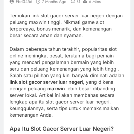
0
Fbd3456
7 Months Ago
6 Mins
Temukan link slot gacor server luar negeri dengan
peluang maxwin tinggi. Nikmati game slot
terpercaya, bonus menarik, dan kemenangan
besar secara aman dan nyaman.
Dalam beberapa tahun terakhir, popularitas slot
online meningkat pesat, terutama bagi pemain
yang mencari pengalaman bermain yang lebih
seru dan peluang kemenangan yang lebih tinggi.
Salah satu pilihan yang kini banyak diminati adalah
link slot gacor server luar negeri
, yang dikenal
dengan peluang
maxwin
lebih besar dibanding
server lokal. Artikel ini akan membahas secara
lengkap apa itu slot gacor server luar negeri,
keunggulannya, serta tips untuk memaksimalkan
kemenangan Anda.
Apa Itu Slot Gacor Server Luar Negeri?