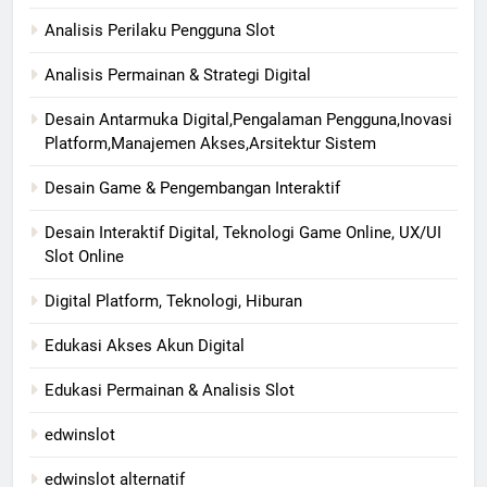
Analisis Perilaku Pengguna Slot
Analisis Permainan & Strategi Digital
Desain Antarmuka Digital,Pengalaman Pengguna,Inovasi
Platform,Manajemen Akses,Arsitektur Sistem
Desain Game & Pengembangan Interaktif
Desain Interaktif Digital, Teknologi Game Online, UX/UI
Slot Online
Digital Platform, Teknologi, Hiburan
Edukasi Akses Akun Digital
Edukasi Permainan & Analisis Slot
edwinslot
edwinslot alternatif