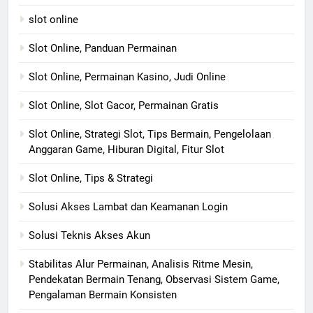
slot online
Slot Online, Panduan Permainan
Slot Online, Permainan Kasino, Judi Online
Slot Online, Slot Gacor, Permainan Gratis
Slot Online, Strategi Slot, Tips Bermain, Pengelolaan
Anggaran Game, Hiburan Digital, Fitur Slot
Slot Online, Tips & Strategi
Solusi Akses Lambat dan Keamanan Login
Solusi Teknis Akses Akun
Stabilitas Alur Permainan, Analisis Ritme Mesin,
Pendekatan Bermain Tenang, Observasi Sistem Game,
Pengalaman Bermain Konsisten