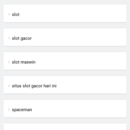
slot
slot gacor
slot maxwin
situs slot gacor hari ini
spaceman