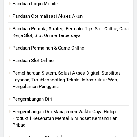
Panduan Login Mobile
Panduan Optimalisasi Akses Akun
Panduan Pemula, Strategi Bermain, Tips Slot Online, Cara
Kerja Slot, Slot Online Terpercaya
Panduan Permainan & Game Online
Panduan Slot Online
Pemeliharaan Sistem, Solusi Akses Digital, Stabilitas
Layanan, Troubleshooting Teknis, Infrastruktur Web,
Pengalaman Pengguna
Pengembangan Diri
Pengembangan Diri Manajemen Waktu Gaya Hidup
Produktif Kesehatan Mental & Mindset Kemandirian
Pribadi