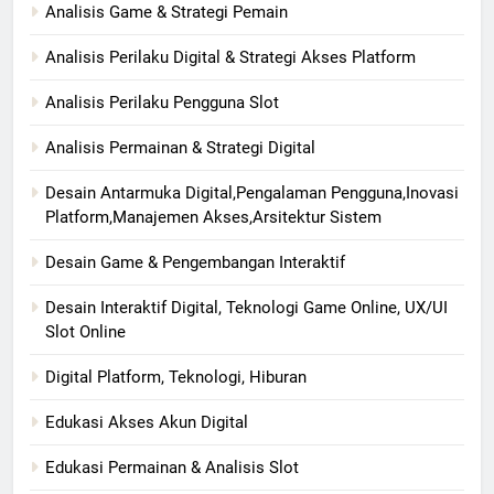
Analisis Game & Strategi Pemain
Analisis Perilaku Digital & Strategi Akses Platform
Analisis Perilaku Pengguna Slot
Analisis Permainan & Strategi Digital
Desain Antarmuka Digital,Pengalaman Pengguna,Inovasi
Platform,Manajemen Akses,Arsitektur Sistem
Desain Game & Pengembangan Interaktif
Desain Interaktif Digital, Teknologi Game Online, UX/UI
Slot Online
Digital Platform, Teknologi, Hiburan
Edukasi Akses Akun Digital
Edukasi Permainan & Analisis Slot