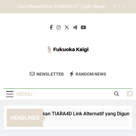
Skip
Login Edwinslot Alternatif sebagai Pilihan Akses
to
Tambahan yang Aman dan Praktis
content
Panduan Lebah4D Login di Android dan iOS
dengan Akses Lebih Aman
Langkah Memastikan TIARA4D Link Alternatif
yang Digunakan Sesuai
Cara Memastikan EDWINSLOT Login Berjalan
Aman di Berbagai Perangkat
Login Edwinslot Alternatif sebagai Pilihan Akses
Tambahan yang Aman dan Praktis
Fukuoka Kaigi
Temukan Tempat Meeting Yang Ideal Di
Panduan Lebah4D Login di Android dan iOS
NEWSLETTER
RANDOM NEWS
dengan Akses Lebih Aman
Fukuoka Kaigi.
MENU
ngkah Memastikan TIARA4D Link Alternatif yang Digunakan S
HEADLINES
Weeks Ago