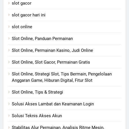
slot gacor
slot gacor hari ini
slot online
Slot Online, Panduan Permainan
Slot Online, Permainan Kasino, Judi Online
Slot Online, Slot Gacor, Permainan Gratis
Slot Online, Strategi Slot, Tips Bermain, Pengelolaan
Anggaran Game, Hiburan Digital, Fitur Slot
Slot Online, Tips & Strategi
Solusi Akses Lambat dan Keamanan Login
Solusi Teknis Akses Akun
Stabilitas Alur Permainan, Analisis Ritme Mesin,