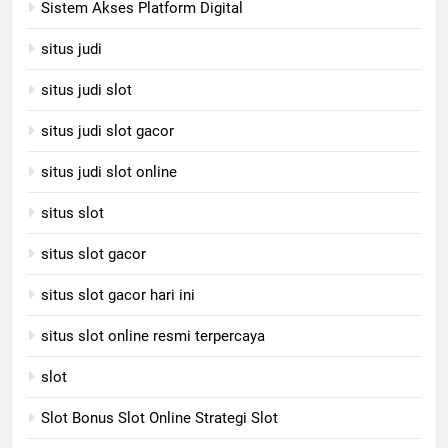
Sistem Akses Platform Digital
situs judi
situs judi slot
situs judi slot gacor
situs judi slot online
situs slot
situs slot gacor
situs slot gacor hari ini
situs slot online resmi terpercaya
slot
Slot Bonus Slot Online Strategi Slot