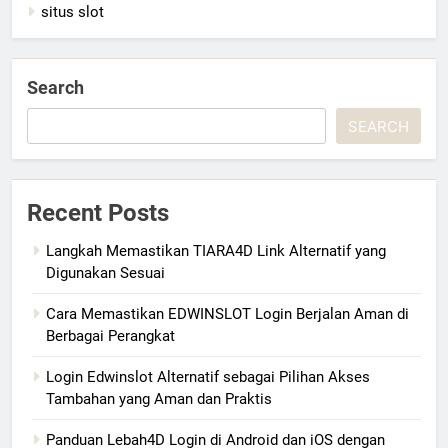
situs slot
Search
SEARCH
Recent Posts
Langkah Memastikan TIARA4D Link Alternatif yang
Digunakan Sesuai
Cara Memastikan EDWINSLOT Login Berjalan Aman di
Berbagai Perangkat
Login Edwinslot Alternatif sebagai Pilihan Akses
Tambahan yang Aman dan Praktis
Panduan Lebah4D Login di Android dan iOS dengan