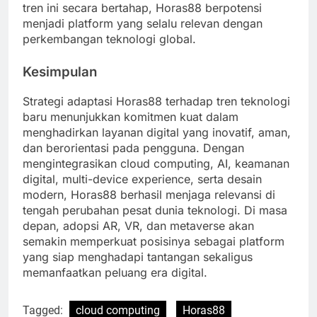
tren ini secara bertahap, Horas88 berpotensi
menjadi platform yang selalu relevan dengan
perkembangan teknologi global.
Kesimpulan
Strategi adaptasi Horas88 terhadap tren teknologi
baru menunjukkan komitmen kuat dalam
menghadirkan layanan digital yang inovatif, aman,
dan berorientasi pada pengguna. Dengan
mengintegrasikan cloud computing, AI, keamanan
digital, multi-device experience, serta desain
modern, Horas88 berhasil menjaga relevansi di
tengah perubahan pesat dunia teknologi. Di masa
depan, adopsi AR, VR, dan metaverse akan
semakin memperkuat posisinya sebagai platform
yang siap menghadapi tantangan sekaligus
memanfaatkan peluang era digital.
Tagged:
cloud computing
Horas88