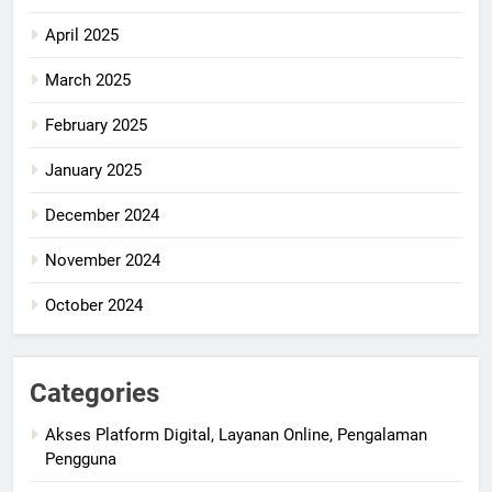
April 2025
March 2025
February 2025
January 2025
December 2024
November 2024
October 2024
Categories
Akses Platform Digital, Layanan Online, Pengalaman
Pengguna