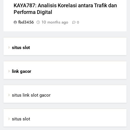
KAYA787: Analisis Korelasi antara Trafik dan
Performa Digital
fbd3456
10 months ago
0
situs slot
link gacor
situs link slot gacor
situs slot