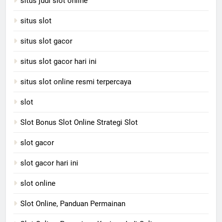
situs judi slot online
situs slot
situs slot gacor
situs slot gacor hari ini
situs slot online resmi terpercaya
slot
Slot Bonus Slot Online Strategi Slot
slot gacor
slot gacor hari ini
slot online
Slot Online, Panduan Permainan