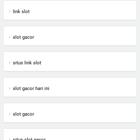
link slot
slot gacor
situs link slot
slot gacor hari ini
slot gacor
situs slot gacor