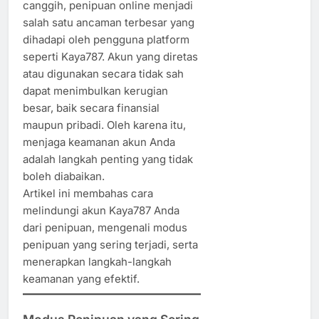
canggih, penipuan online menjadi
salah satu ancaman terbesar yang
dihadapi oleh pengguna platform
seperti Kaya787. Akun yang diretas
atau digunakan secara tidak sah
dapat menimbulkan kerugian
besar, baik secara finansial
maupun pribadi. Oleh karena itu,
menjaga keamanan akun Anda
adalah langkah penting yang tidak
boleh diabaikan.
Artikel ini membahas cara
melindungi akun Kaya787 Anda
dari penipuan, mengenali modus
penipuan yang sering terjadi, serta
menerapkan langkah-langkah
keamanan yang efektif.