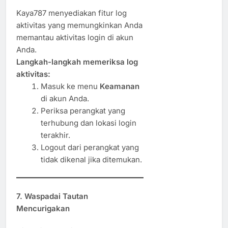
Kaya787 menyediakan fitur log
aktivitas yang memungkinkan Anda
memantau aktivitas login di akun
Anda.
Langkah-langkah memeriksa log
aktivitas:
Masuk ke menu
Keamanan
di akun Anda.
Periksa perangkat yang
terhubung dan lokasi login
terakhir.
Logout dari perangkat yang
tidak dikenal jika ditemukan.
7. Waspadai Tautan
Mencurigakan