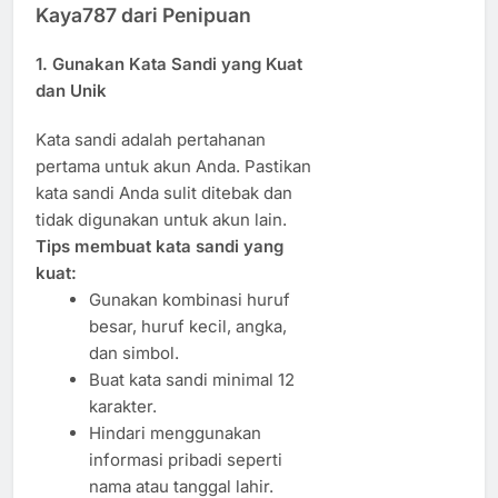
Kaya787 dari Penipuan
1. Gunakan Kata Sandi yang Kuat
dan Unik
Kata sandi adalah pertahanan
pertama untuk akun Anda. Pastikan
kata sandi Anda sulit ditebak dan
tidak digunakan untuk akun lain.
Tips membuat kata sandi yang
kuat:
Gunakan kombinasi huruf
besar, huruf kecil, angka,
dan simbol.
Buat kata sandi minimal 12
karakter.
Hindari menggunakan
informasi pribadi seperti
nama atau tanggal lahir.