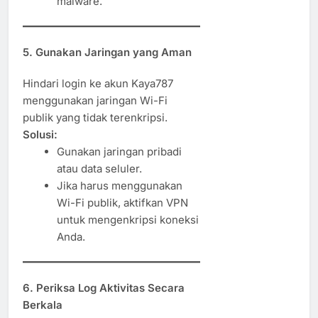
malware.
5. Gunakan Jaringan yang Aman
Hindari login ke akun Kaya787
menggunakan jaringan Wi-Fi
publik yang tidak terenkripsi.
Solusi:
Gunakan jaringan pribadi
atau data seluler.
Jika harus menggunakan
Wi-Fi publik, aktifkan VPN
untuk mengenkripsi koneksi
Anda.
6. Periksa Log Aktivitas Secara
Berkala