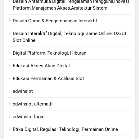
Desain Antarmuka Digital,Pengalaman Pengguna,Inovasi
Platform,Manajemen Akses,Arsitektur Sistem
Desain Game & Pengembangan Interaktif
Desain Interaktif Digital, Teknologi Game Online, UX/UI
Slot Online
Digital Platform, Teknologi, Hiburan
Edukasi Akses Akun Digital
Edukasi Permainan & Analisis Slot
edwinslot
edwinslot alternatif
edwinslot login
Etika Digital, Regulasi Teknologi, Permainan Online