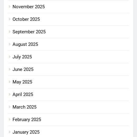
November 2025
October 2025
September 2025
August 2025
July 2025
June 2025
May 2025
April 2025
March 2025
February 2025
January 2025