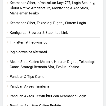
Keamanan Siber, Infrastruktur Kaya787, Login Security,
Cloud-Native Architecture, Monitoring & Analytics,
Manajemen Risiko
Keamanan Siber, Teknologi Digital, Sistem Login
Konfigurasi Browser & Stabilitas Link
link alternatif edwinslot
login edwislot alternatif
Mesin Slot, Kasino Modern, Hiburan Digital, Teknologi
Game, Strategi Bermain Slot, Evolusi Kasino
Panduan & Tips Game
Panduan Akses Tambahan
Panduan Akses Terstruktur dan Keamanan Login
Panduan Aktivitas Online Praktis