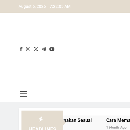
Skip
August 6, 2026
7:22:06 AM
to
content
Fuk
Temukan T
ernatif yang Digunakan Sesuai
Cara Memastikan EDWIN
1 Month Ago
HEADLINES