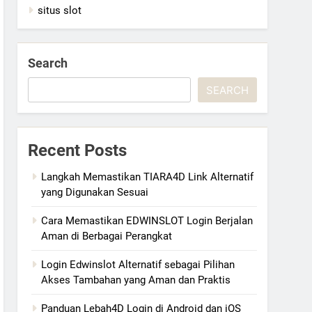
situs slot
Search
SEARCH
Recent Posts
Langkah Memastikan TIARA4D Link Alternatif
yang Digunakan Sesuai
Cara Memastikan EDWINSLOT Login Berjalan
Aman di Berbagai Perangkat
Login Edwinslot Alternatif sebagai Pilihan
Akses Tambahan yang Aman dan Praktis
Panduan Lebah4D Login di Android dan iOS