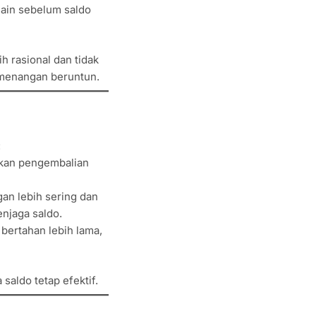
ain sebelum saldo
h rasional dan tidak
emenangan beruntun.
:
kan pengembalian
n lebih sering dan
enjaga saldo.
ertahan lebih lama,
saldo tetap efektif.