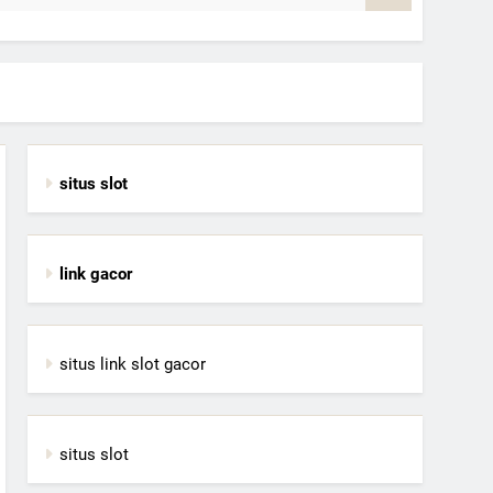
situs slot
link gacor
situs link slot gacor
situs slot