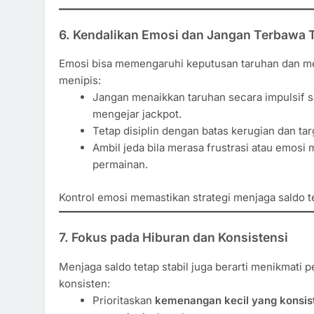
6. Kendalikan Emosi dan Jangan Terbawa T
Emosi bisa memengaruhi keputusan taruhan dan m
menipis:
Jangan menaikkan taruhan secara impulsif sa
mengejar jackpot.
Tetap disiplin dengan batas kerugian dan t
Ambil jeda bila merasa frustrasi atau emosi
permainan.
Kontrol emosi memastikan strategi menjaga saldo te
7. Fokus pada Hiburan dan Konsistensi
Menjaga saldo tetap stabil juga berarti menikmati 
konsisten:
Prioritaskan
kemenangan kecil yang konsis