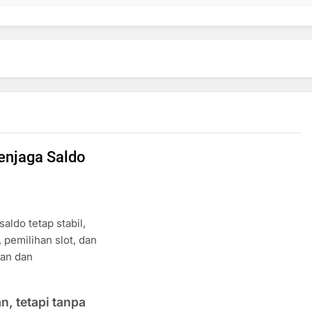
Menjaga Saldo
aldo tetap stabil,
pemilihan slot, dan
man dan
, tetapi tanpa