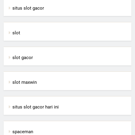
situs slot gacor
slot
slot gacor
slot maxwin
situs slot gacor hari ini
spaceman