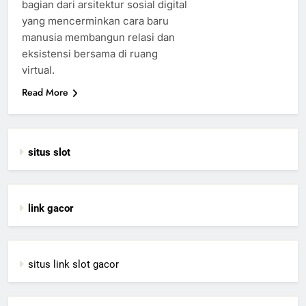
bagian dari arsitektur sosial digital
yang mencerminkan cara baru
manusia membangun relasi dan
eksistensi bersama di ruang
virtual.
Read More
situs slot
link gacor
situs link slot gacor