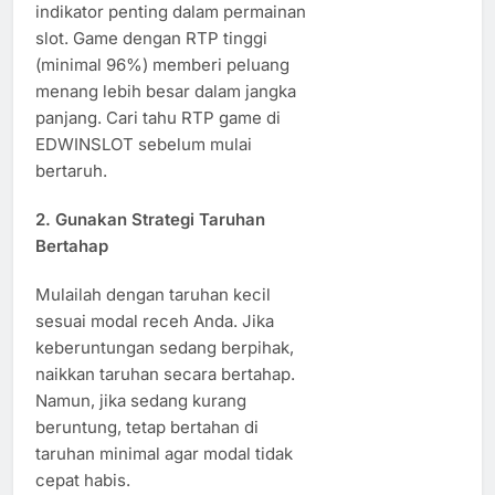
indikator penting dalam permainan
slot. Game dengan RTP tinggi
(minimal 96%) memberi peluang
menang lebih besar dalam jangka
panjang. Cari tahu RTP game di
EDWINSLOT sebelum mulai
bertaruh.
2. Gunakan Strategi Taruhan
Bertahap
Mulailah dengan taruhan kecil
sesuai modal receh Anda. Jika
keberuntungan sedang berpihak,
naikkan taruhan secara bertahap.
Namun, jika sedang kurang
beruntung, tetap bertahan di
taruhan minimal agar modal tidak
cepat habis.