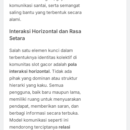
komunikasi santai, serta semangat
saling bantu yang terbentuk secara
alami.
Interaksi Horizontal dan Rasa
Setara
Salah satu elemen kunci dalam
terbentuknya identitas kolektif di
komunitas slot gacor adalah
pola
interaksi horizontal
. Tidak ada
pihak yang dominan atau struktur
hierarki yang kaku. Semua
pengguna, baik baru maupun lama,
memiliki ruang untuk menyuarakan
pendapat, memberikan saran, dan
berbagi informasi secara terbuka.
Model komunikasi seperti ini
mendorong terciptanya
relasi