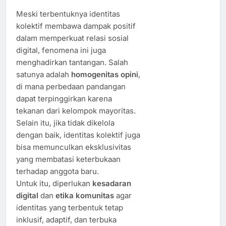
Meski terbentuknya identitas
kolektif membawa dampak positif
dalam memperkuat relasi sosial
digital, fenomena ini juga
menghadirkan tantangan. Salah
satunya adalah
homogenitas opini
,
di mana perbedaan pandangan
dapat terpinggirkan karena
tekanan dari kelompok mayoritas.
Selain itu, jika tidak dikelola
dengan baik, identitas kolektif juga
bisa memunculkan eksklusivitas
yang membatasi keterbukaan
terhadap anggota baru.
Untuk itu, diperlukan
kesadaran
digital
dan
etika komunitas
agar
identitas yang terbentuk tetap
inklusif, adaptif, dan terbuka