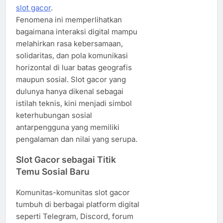
slot gacor
.
Fenomena ini memperlihatkan
bagaimana interaksi digital mampu
melahirkan rasa kebersamaan,
solidaritas, dan pola komunikasi
horizontal di luar batas geografis
maupun sosial. Slot gacor yang
dulunya hanya dikenal sebagai
istilah teknis, kini menjadi simbol
keterhubungan sosial
antarpengguna yang memiliki
pengalaman dan nilai yang serupa.
Slot Gacor sebagai Titik
Temu Sosial Baru
Komunitas-komunitas slot gacor
tumbuh di berbagai platform digital
seperti Telegram, Discord, forum