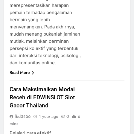
merepresentasikan harapan
pemain terhadap pengalaman
bermain yang lebih
menyenangkan. Pada akhirnya,
mudah menang bukanlah jaminan
mutlak, melainkan cerminan
persepsi kolektif yang terbentuk
dari interaksi teknologi, psikologi,
dan komunitas online.
Read More
Cara Maksimalkan Modal
Receh di EDWINSLOT Slot
Gacor Thailand
fbd3456
1 year ago
0
6
mins
Pelajari cara efektif