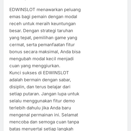
EDWINSLOT menawarkan peluang
emas bagi pemain dengan modal
receh untuk meraih keuntungan
besar. Dengan strategi taruhan
yang tepat, pemilihan game yang
cermat, serta pemanfaatan fitur
bonus secara maksimal, Anda bisa
mengubah modal kecil menjadi
cuan yang menggiurkan.
Kunci sukses di EDWINSLOT
adalah bermain dengan sabar,
disiplin, dan terus belajar dari
setiap putaran. Jangan lupa untuk
selalu menggunakan fitur demo
terlebih dahulu jika Anda baru
mengenal permainan ini. Selamat
mencoba dan semoga cuan tanpa
batas menyertai setiap langkah