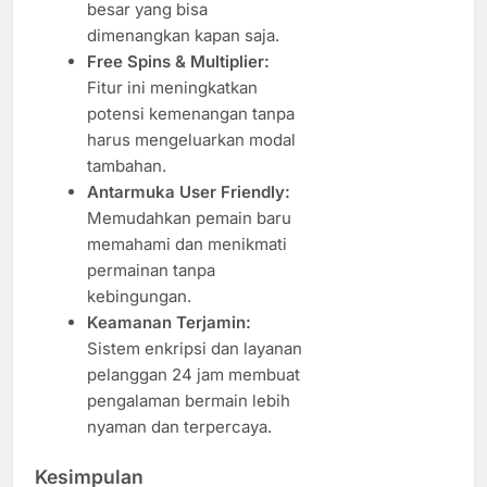
besar yang bisa
dimenangkan kapan saja.
Free Spins & Multiplier:
Fitur ini meningkatkan
potensi kemenangan tanpa
harus mengeluarkan modal
tambahan.
Antarmuka User Friendly:
Memudahkan pemain baru
memahami dan menikmati
permainan tanpa
kebingungan.
Keamanan Terjamin:
Sistem enkripsi dan layanan
pelanggan 24 jam membuat
pengalaman bermain lebih
nyaman dan terpercaya.
Kesimpulan