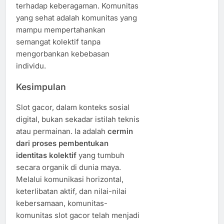
terhadap keberagaman. Komunitas
yang sehat adalah komunitas yang
mampu mempertahankan
semangat kolektif tanpa
mengorbankan kebebasan
individu.
Kesimpulan
Slot gacor, dalam konteks sosial
digital, bukan sekadar istilah teknis
atau permainan. Ia adalah
cermin
dari proses pembentukan
identitas kolektif
yang tumbuh
secara organik di dunia maya.
Melalui komunikasi horizontal,
keterlibatan aktif, dan nilai-nilai
kebersamaan, komunitas-
komunitas slot gacor telah menjadi