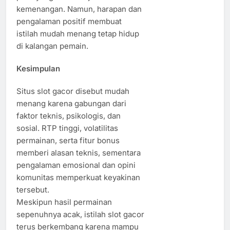
kemenangan. Namun, harapan dan
pengalaman positif membuat
istilah mudah menang tetap hidup
di kalangan pemain.
Kesimpulan
Situs slot gacor disebut mudah
menang karena gabungan dari
faktor teknis, psikologis, dan
sosial. RTP tinggi, volatilitas
permainan, serta fitur bonus
memberi alasan teknis, sementara
pengalaman emosional dan opini
komunitas memperkuat keyakinan
tersebut.
Meskipun hasil permainan
sepenuhnya acak, istilah slot gacor
terus berkembang karena mampu