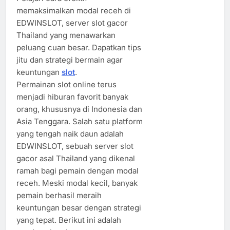
memaksimalkan modal receh di
EDWINSLOT, server slot gacor
Thailand yang menawarkan
peluang cuan besar. Dapatkan tips
jitu dan strategi bermain agar
keuntungan
slot
.
Permainan slot online terus
menjadi hiburan favorit banyak
orang, khususnya di Indonesia dan
Asia Tenggara. Salah satu platform
yang tengah naik daun adalah
EDWINSLOT, sebuah server slot
gacor asal Thailand yang dikenal
ramah bagi pemain dengan modal
receh. Meski modal kecil, banyak
pemain berhasil meraih
keuntungan besar dengan strategi
yang tepat. Berikut ini adalah