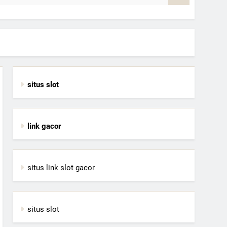
situs slot
link gacor
situs link slot gacor
situs slot