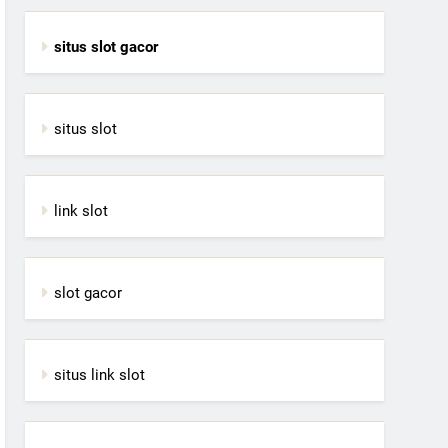
situs slot gacor
situs slot
link slot
slot gacor
situs link slot