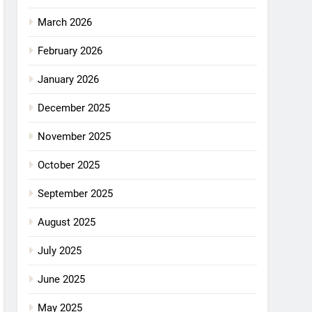
March 2026
February 2026
January 2026
December 2025
November 2025
October 2025
September 2025
August 2025
July 2025
June 2025
May 2025