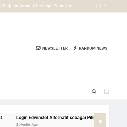
Berjalan Aman di Berbagai Perangkat
 Akses Tambahan yang Aman dan Praktis
oid dan iOS dengan Akses Lebih Aman
ink Alternatif yang Digunakan Sesuai
NEWSLETTER
RANDOM NEWS
Berjalan Aman di Berbagai Perangkat
 Akses Tambahan yang Aman dan Praktis
oid dan iOS dengan Akses Lebih Aman
n Edwinslot Alternatif sebagai Pilihan Akses Tambahan yang 
ths Ago