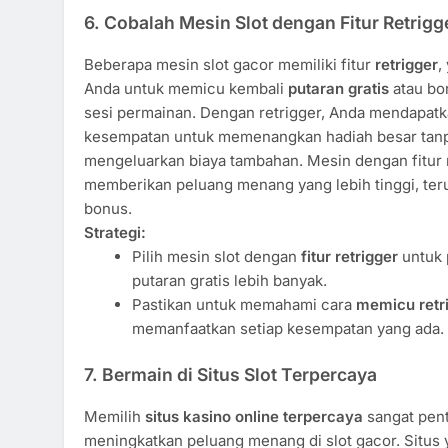
6.
Cobalah Mesin Slot dengan Fitur Retrigg
Beberapa mesin slot gacor memiliki fitur
retrigger
,
Anda untuk memicu kembali
putaran gratis
atau bo
sesi permainan. Dengan retrigger, Anda mendapatk
kesempatan untuk memenangkan hadiah besar tan
mengeluarkan biaya tambahan. Mesin dengan fitur r
memberikan peluang menang yang lebih tinggi, ter
bonus.
Strategi:
Pilih mesin slot dengan
fitur retrigger
untuk 
putaran gratis lebih banyak.
Pastikan untuk memahami cara
memicu retr
memanfaatkan setiap kesempatan yang ada.
7.
Bermain di Situs Slot Terpercaya
Memilih
situs kasino online terpercaya
sangat pen
meningkatkan peluang menang di slot gacor. Situs y