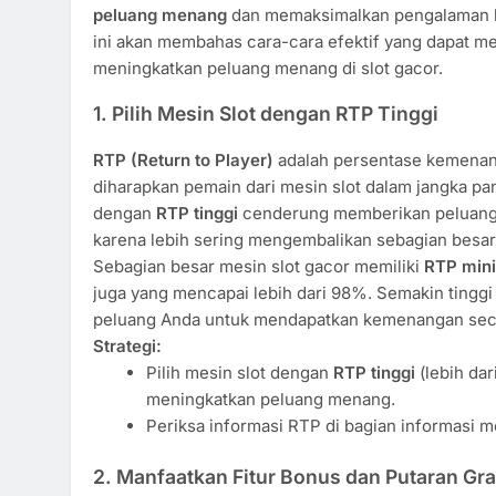
peluang menang
dan memaksimalkan pengalaman b
ini akan membahas cara-cara efektif yang dapat 
meningkatkan peluang menang di slot gacor.
1.
Pilih Mesin Slot dengan RTP Tinggi
RTP (Return to Player)
adalah persentase kemenan
diharapkan pemain dari mesin slot dalam jangka pan
dengan
RTP tinggi
cenderung memberikan peluang
karena lebih sering mengembalikan sebagian besar
Sebagian besar mesin slot gacor memiliki
RTP min
juga yang mencapai lebih dari 98%. Semakin tinggi
peluang Anda untuk mendapatkan kemenangan seca
Strategi:
Pilih mesin slot dengan
RTP tinggi
(lebih dar
meningkatkan peluang menang.
Periksa informasi RTP di bagian informasi me
2.
Manfaatkan Fitur Bonus dan Putaran Gra