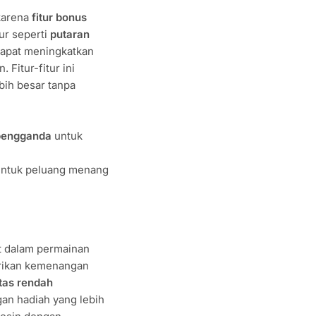
 karena
fitur bonus
ur seperti
putaran
apat meningkatkan
Fitur-fitur ini
ih besar tanpa
pengganda
untuk
 untuk peluang menang
at dalam permainan
ikan kemenangan
itas rendah
an hadiah yang lebih