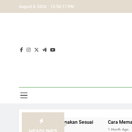
Skip
August 8, 2026
12:56:18 PM
to
content
Fuk
Temukan T
ernatif yang Digunakan Sesuai
Cara Memastikan EDWIN
1 Month Ago
HEADLINES