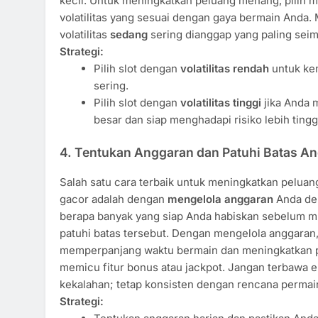
kecil. Untuk meningkatkan peluang menang, pilih 
volatilitas yang sesuai dengan gaya bermain Anda.
volatilitas
sedang
sering dianggap yang paling sei
Strategi:
Pilih slot dengan
volatilitas rendah
untuk ke
sering.
Pilih slot dengan
volatilitas tinggi
jika Anda
besar dan siap menghadapi risiko lebih tingg
4.
Tentukan Anggaran dan Patuhi Batas A
Salah satu cara terbaik untuk meningkatkan peluan
gacor adalah dengan
mengelola anggaran
Anda den
berapa banyak yang siap Anda habiskan sebelum m
patuhi batas tersebut. Dengan mengelola anggaran
memperpanjang waktu bermain dan meningkatkan 
memicu fitur bonus atau jackpot. Jangan terbawa 
kekalahan; tetap konsisten dengan rencana permai
Strategi: