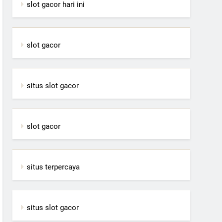
slot gacor hari ini
slot gacor
situs slot gacor
slot gacor
situs terpercaya
situs slot gacor