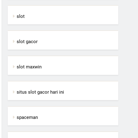
slot
slot gacor
slot maxwin
situs slot gacor hari ini
spaceman