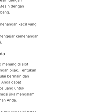
mesin dengan
 Mesin dengan
mbang.
menangan kecil yang
 mengejar kemenangan
i.
nda
g menang di slot
gan bijak. Tentukan
ulai bermain dan
, Anda dapat
peluang untuk
emosi jika mengalami
nan Anda.